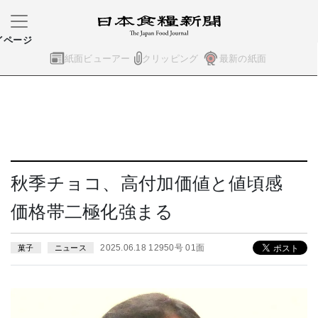
イページ
紙面ビューアー
クリッピング
最新の紙面
秋季チョコ、高付加価値と値頃感
価格帯二極化強まる
2025.06.18 12950号 01面
菓子
ニュース