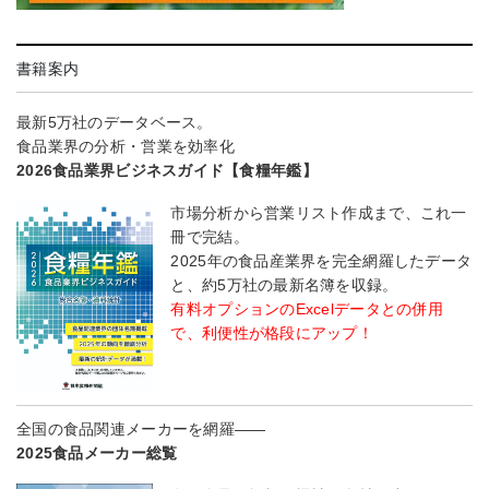
書籍案内
最新5万社のデータベース。
食品業界の分析・営業を効率化
2026食品業界ビジネスガイド【食糧年鑑】
市場分析から営業リスト作成まで、これ一
冊で完結。
2025年の食品産業界を完全網羅したデータ
と、約5万社の最新名簿を収録。
有料オプションのExcelデータとの併用
で、利便性が格段にアップ！
全国の食品関連メーカーを網羅――
2025食品メーカー総覧