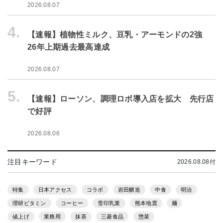
2026.08.07
4.
【速報】植物性ミルク、豆乳・アーモンドの2強
26年上期過去最高達成
2026.08.07
5.
【速報】ローソン、調理ロボ導入店を拡大 先行店
で好評
2026.08.06
注目キーワード
2026.08.08付
特集
日本アクセス
コラボ
岩田醸造
中食
明治
理研ビタミン
コーヒー
雪印乳業
熊本地震
麺
値上げ
業務用
抹茶
三菱食品
惣菜