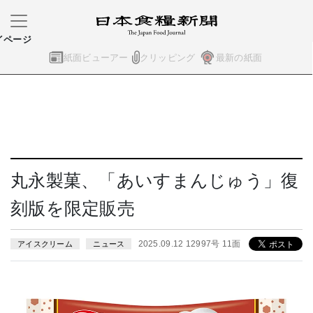
イページ
紙面ビューアー
クリッピング
最新の紙面
丸永製菓、「あいすまんじゅう」復
刻版を限定販売
2025.09.12 12997号 11面
アイスクリーム
ニュース