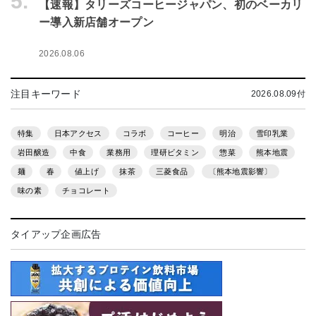
5.
【速報】タリーズコーヒージャパン、初のベーカリ
ー導入新店舗オープン
2026.08.06
注目キーワード
2026.08.09付
特集
日本アクセス
コラボ
コーヒー
明治
雪印乳業
岩田醸造
中食
業務用
理研ビタミン
惣菜
熊本地震
麺
春
値上げ
抹茶
三菱食品
〔熊本地震影響〕
味の素
チョコレート
タイアップ企画広告