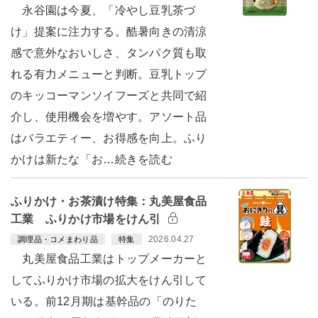
永谷園は今夏、「冷やし豆乳茶づ
け」提案に注力する。酷暑向きの清涼
感で意外なおいしさ、タンパク質も取
れる有力メニューと判断。豆乳トップ
のキッコーマンソイフーズと共同で紹
介し、使用機会を増やす。アソート品
はバラエティー、お得感を向上。ふり
かけは新たな「お…続きを読む
ふりかけ・お茶漬け特集：丸美屋食品
工業 ふりかけ市場をけん引
2026.04.27
調理品・コメまわり品
特集
丸美屋食品工業はトップメーカーと
してふりかけ市場の拡大をけん引して
いる。前12月期は基幹品の「のりた