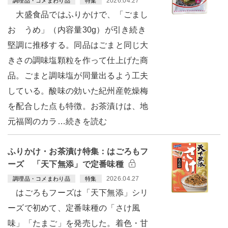
2026.04.27
調理品・コメまわり品
特集
大盛食品ではふりかけで、「ごまし
お うめ」（内容量30g）が引き続き
堅調に推移する。同品はごまと同じ大
きさの調味塩顆粒を作って仕上げた商
品。ごまと調味塩が同量出るよう工夫
している。酸味の効いた紀州産乾燥梅
を配合した点も特徴。お茶漬けは、地
元福岡のカラ…続きを読む
ふりかけ・お茶漬け特集：はごろもフ
ーズ 「天下無添」で定番味種
2026.04.27
調理品・コメまわり品
特集
はごろもフーズは「天下無添」シリ
ーズで初めて、定番味種の「さけ風
味」「たまご」を発売した。着色・甘