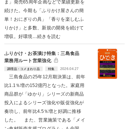
ま」発売65周年企画などで業績更新を
続けた。今期も「ふりかけ屋さんの簡
単！おにぎりの具」「香りを楽しむふ
りかけ」と多数、新規の開発を続けて
増収。好環境…続きを読む
ふりかけ・お茶漬け特集：三島食品
業務用ルート営業強化
2026.04.27
調理品・コメまわり品
特集
三島食品の25年12月期決算は、前年
比1.1％増の152億円となった。家庭用
商品群が「ゆかり」シリーズの新商品
投入によるシリーズ強化や販促強化が
奏功し、前年比4.5％増と好調に推移
した。 また、営業施策である「メイ
ン食材販売支援プログラム」も全国