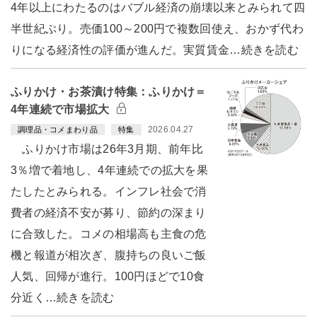
4年以上にわたるのはバブル経済の崩壊以来とみられて四
半世紀ぶり。売価100～200円で複数回使え、おかず代わ
りになる経済性の評価が進んだ。実質賃金…続きを読む
ふりかけ・お茶漬け特集：ふりかけ＝
4年連続で市場拡大
2026.04.27
調理品・コメまわり品
特集
ふりかけ市場は26年3月期、前年比
3％増で着地し、4年連続での拡大を果
たしたとみられる。インフレ社会で消
費者の経済不安が募り、節約の深まり
に合致した。コメの相場高も主食の危
機と報道が相次ぎ、腹持ちの良いご飯
人気、回帰が進行。100円ほどで10食
分近く…続きを読む