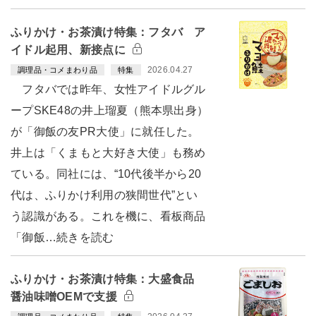
ふりかけ・お茶漬け特集：フタバ ア
イドル起用、新接点に
2026.04.27
調理品・コメまわり品
特集
フタバでは昨年、女性アイドルグル
ープSKE48の井上瑠夏（熊本県出身）
が「御飯の友PR大使」に就任した。
井上は「くまもと大好き大使」も務め
ている。同社には、“10代後半から20
代は、ふりかけ利用の狭間世代”とい
う認識がある。これを機に、看板商品
「御飯…続きを読む
ふりかけ・お茶漬け特集：大盛食品
醤油味噌OEMで支援