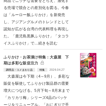
商品でニッチな需要をとらえ、激化す
る売場で競合との差別化を図る。今春
は「ルーロー飯ふりかけ」を新発売
し、アジアングルメのトレンドとして
認知が広がる台湾の代表料理を再現し
た。「鹿児島黒豚ふりかけ」「タコラ
イスふりかけ」で…続きを読む
ふりかけ・お茶漬け特集：大森屋 下
期は多彩な販促注力
2026.04.27
調理品・コメまわり品
特集
大森屋は今下期（4～9月）、多彩な
販促を駆使してふりかけ製品群の需要
増大につなげる。5月下旬～8月末まで
「カリカリ梅」シリーズ4品のパッケ
ージをリニューアル。「おにぎりで手