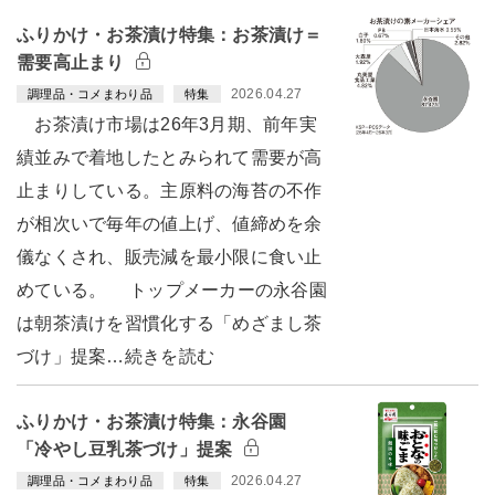
ふりかけ・お茶漬け特集：お茶漬け＝
需要高止まり
2026.04.27
調理品・コメまわり品
特集
お茶漬け市場は26年3月期、前年実
績並みで着地したとみられて需要が高
止まりしている。主原料の海苔の不作
が相次いで毎年の値上げ、値締めを余
儀なくされ、販売減を最小限に食い止
めている。 トップメーカーの永谷園
は朝茶漬けを習慣化する「めざまし茶
づけ」提案…続きを読む
ふりかけ・お茶漬け特集：永谷園
「冷やし豆乳茶づけ」提案
2026.04.27
調理品・コメまわり品
特集