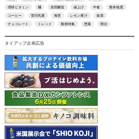
理研ビタミン
麺
岩田醸造
値上げ
中食
熊本地震
コーヒー
雪印乳業
海苔
レモン果汁
抹茶
チョコレート
トレンド
製粉特集
惣菜
明治
タイアップ企画広告