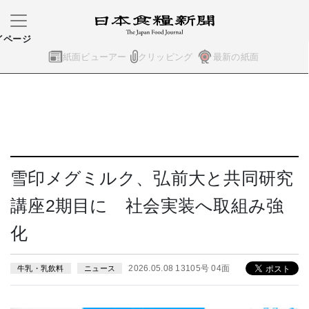
イページ
紙面ビューアー
クリッピング
最新の紙面
雪印メグミルク、弘前大と共同研究
講座2期目に 社会実装へ取組み強
化
2026.05.08 13105号 04面
牛乳・乳飲料
ニュース