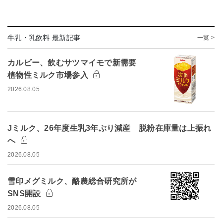
牛乳・乳飲料 最新記事
一覧 >
カルビー、飲むサツマイモで新需要
植物性ミルク市場参入
2026.08.05
Jミルク、26年度生乳3年ぶり減産 脱粉在庫量は上振れ
へ
2026.08.05
雪印メグミルク、酪農総合研究所が
SNS開設
2026.08.05