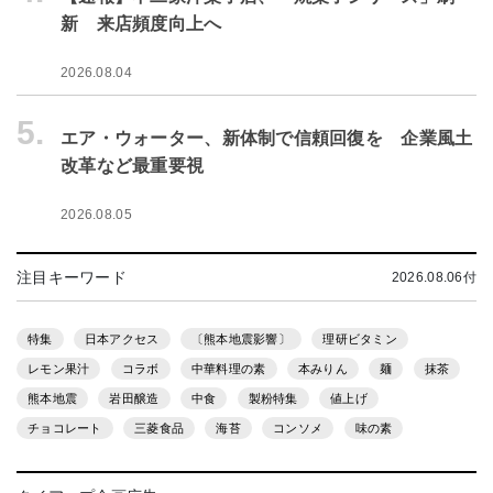
新 来店頻度向上へ
2026.08.04
5.
エア・ウォーター、新体制で信頼回復を 企業風土
改革など最重要視
2026.08.05
注目キーワード
2026.08.06付
特集
日本アクセス
〔熊本地震影響〕
理研ビタミン
レモン果汁
コラボ
中華料理の素
本みりん
麺
抹茶
熊本地震
岩田醸造
中食
製粉特集
値上げ
チョコレート
三菱食品
海苔
コンソメ
味の素