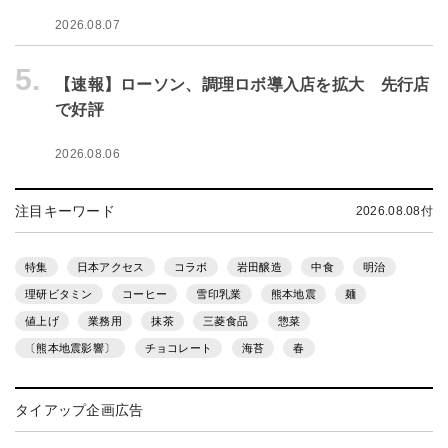
2026.08.07
5.
【速報】ローソン、調理ロボ導入店を拡大 先行店
で好評
2026.08.06
注目キーワード
2026.08.08付
特集
日本アクセス
コラボ
岩田醸造
中食
明治
理研ビタミン
コーヒー
雪印乳業
熊本地震
麺
値上げ
業務用
抹茶
三菱食品
惣菜
〔熊本地震影響〕
チョコレート
海苔
春
タイアップ企画広告