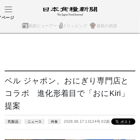
イページ
紙面ビューアー
クリッピング
最新の紙面
ベル ジャポン、おにぎり専門店と
コラボ 進化形着目で「おにKiri」
提案
2026.06.17 13124号 02面
乳製品
ニュース
外食