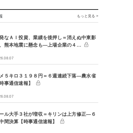
報
もっと見る >
発なＡＩ投資、業績を後押し＝消えぬ中東影
、熊本地震に懸念も―上場企業の４…
26.08.07
メ５キロ３１９８円＝６週連続下落―農水省
時事通信速報】
26.08.07
ール大手３社が増収＝キリンは上方修正―６
中間決算【時事通信速報】