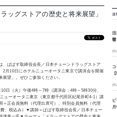
ドラッグストアの歴史と将来展望」
速
活
響
20
は、ぱぱす取締役会長／日本チェーンドラッグストア
コ
、2月10日にホテルニューオータニ東京で講演会を開催
【
来展望」。ぜひご参加ください。
20
0日（火）午後4時～7時（講演会：4時～5時30分、
ルニューオータニ東京（東京都千代田区紀尾井町4-1）講
ビ
用＝正会員無料（代理出席可）、特別会員無料（代理
月
流会費、税込み）▼講師＝ぱぱす取締役会長／日本チェー
根津孝一氏▼テーマ＝「ドラッグストアの歴史と将来