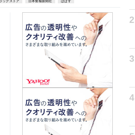
ラッグストア
日本食糧新聞社
ぱぱす
2
3
4