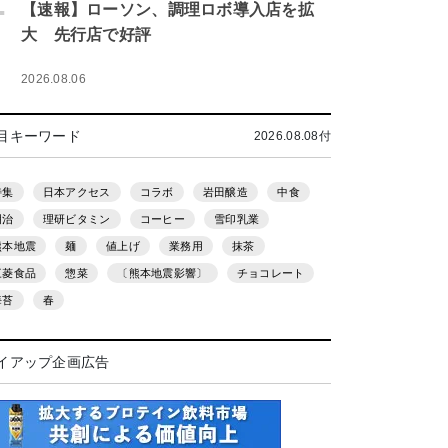
.
【速報】ローソン、調理ロボ導入店を拡
大 先行店で好評
2026.08.06
目キーワード
2026.08.08付
特集
日本アクセス
コラボ
岩田醸造
中食
明治
理研ビタミン
コーヒー
雪印乳業
熊本地震
麺
値上げ
業務用
抹茶
三菱食品
惣菜
〔熊本地震影響〕
チョコレート
海苔
春
イアップ企画広告