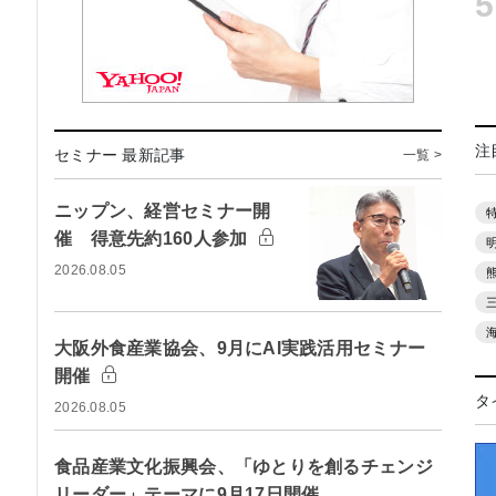
5
注
セミナー 最新記事
一覧 >
ニップン、経営セミナー開
催 得意先約160人参加
2026.08.05
大阪外食産業協会、9月にAI実践活用セミナー
開催
タ
2026.08.05
食品産業文化振興会、「ゆとりを創るチェンジ
リーダー」テーマに9月17日開催