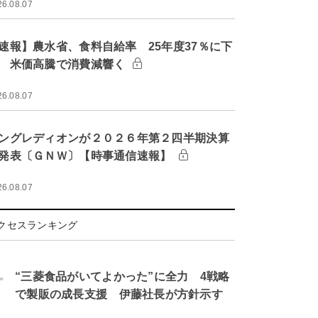
26.08.07
速報】農水省、食料自給率 25年度37％に下
 米価高騰で消費減響く
26.08.07
ングレディオンが２０２６年第２四半期決算
発表〔ＧＮＷ〕【時事通信速報】
26.08.07
クセスランキング
.
“三菱食品がいてよかった”に全力 4戦略
で製販の成長支援 伊藤社長が方針示す