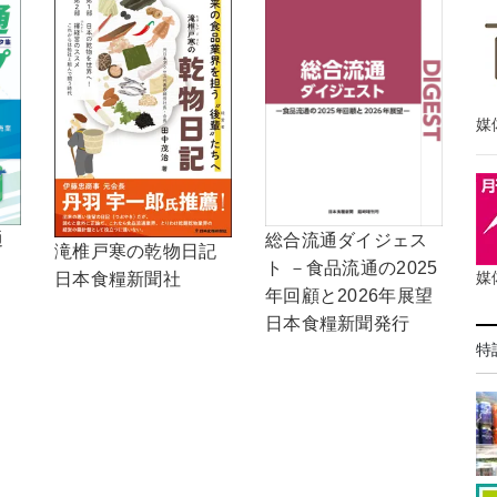
媒
通
総合流通ダイジェス
滝椎戸寒の乾物日記
ト －食品流通の2025
媒
日本食糧新聞社
年回顧と2026年展望
日本食糧新聞発行
特