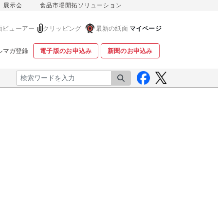
展示会
食品市場開拓ソリューション
面ビューアー
クリッピング
最新の紙面
マイページ
ルマガ登録
電子版のお申込み
新聞のお申込み
検索