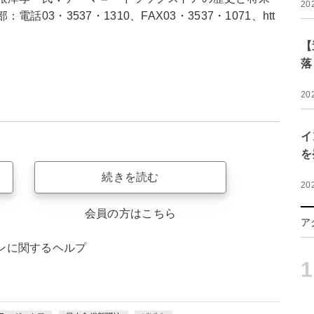
20
3・3537・1310、FAX03・3537・1071、htt
【
落
20
イ
を
続きを読む
20
会員の方はこちら
ア
ンに関するヘルプ
1