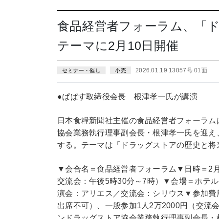
食品経営者フォーラム、「
テーマに2月10日開催
2026.01.19 13057号 01面
セミナー・催し
小売
●ぱぱす取締役会長 根津孝一氏が講演
日本食糧新聞社主催の食品経営者フォーラム
協会業務執行理事副会長・根津孝一氏を迎え
する。テーマは「ドラッグストアの歴史と将
▼会合名＝食品経営者フォーラム▼日時＝2月1
交流会：午後5時30分～7時）▼会場＝ホテ
演会：アリエス／交流会：シリウス▼参加費
出席不可）、一般参加1人2万2000円（交
ンドラッグストア協会業務執行理事副会長・