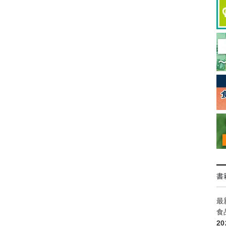
書
最
食
2