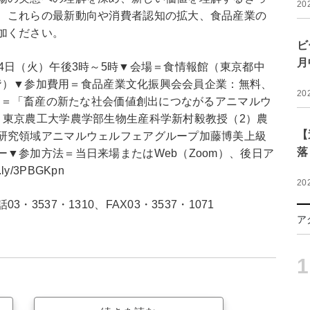
20
、これらの最新動向や消費者認知の拡大、食品産業の
加ください。
ビ
月
4日（火）午後3時～5時▼会場＝食情報館（東京都中
ル4階）▼参加費用＝食品産業文化振興会会員企業：無料、
20
ーマ＝「畜産の新たな社会価値創出につながるアニマルウ
）東京農工大学農学部生物生産科学新村毅教授（2）農
【
研究領域アニマルウェルフェアグループ加藤博美上級
落
▼参加方法＝当日来場またはWeb（Zoom）、後日ア
y/3PBGKpn
20
537・1310、FAX03・3537・1071
ア
1