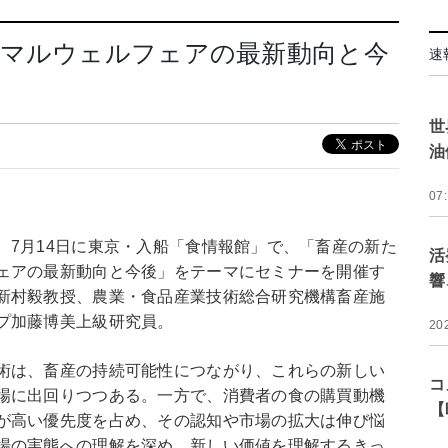
ニマルウェルフェアの最新動向と今
速
世
油
07
、7月14日に東京・入船「食情報館」で、「畜産の新た
活
ェアの最新動向と今後」をテーマにセミナーを開催す
響
新村毅教授、農業・食品産業技術総合研究機構畜産施
プ加藤博美上級研究員。
20
術は、畜産の持続可能性につながり、これらの新しい
コ
場に出回りつつある。一方で、消費者の食の購買動機
【
が高い優先度を占め、その認知や市場の拡大は伸び悩
場の実態への理解を深め、新しい価値を理解するきっ