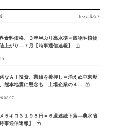
報
もっと見る >
界食料価格、３年半ぶり高水準＝穀物や植物
値上がり―７月【時事通信速報】
:19
発なＡＩ投資、業績を後押し＝消えぬ中東影
、熊本地震に懸念も―上場企業の４…
26.08.07
メ５キロ３１９８円＝６週連続下落―農水省
時事通信速報】