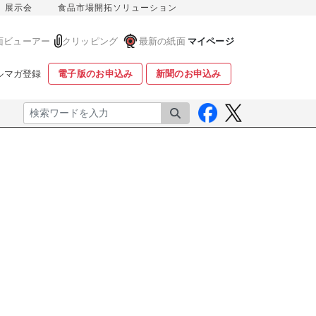
展示会
食品市場開拓ソリューション
面ビューアー
クリッピング
最新の紙面
マイページ
ルマガ登録
電子版のお申込み
新聞のお申込み
検索