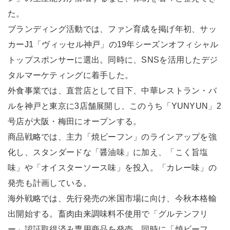
た。
ブランディング活動では、ファン育成を掲げ年初、サッ
カーJ1「ヴィッセル神戸」の19年シーズンオフィシャル
トップスポンサーに選出。同時に、SNSを活用したデジ
タルマーケティングに着手した。
外食事業では、直営店として目下、中華レストラン・バ
ルを神戸と東京に3店舗展開し、このうち「YUNYUN」2
号店が大阪・梅田にオープンする。
商品戦略では、主力「焼ビーフン」のラインアップを強
化し、スタンダードな「醤油味」に加え、「こく旨塩
味」や「オイスターソース味」を投入。「カレー味」の
発売も計画している。
海外戦略では、先行発売の米国市場に向け、今秋本格輸
出開始する。畜肉由来調味料不使用で「グルテンフリ
ー」認証取得済み専用商品を発売。同時に「焼ビーフ