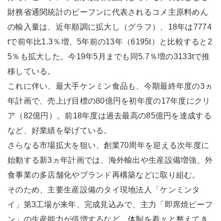
財務省通関統計のビーフンに代表されるコメ主原料めん
の輸入量は、近年順調に拡大し（グラフ）、18年は7774
tで前年比1.3％増、5年前の13年（6195t）と比較すると2
5％も拡大した。今19年5月までも同5.7％増の3133tで推
移している。
これに伴い、最大手ケンミン食品も、今期最終年度の3ヵ
年計画で、売上げ目標の80億円を初年度の17年度にクリ
ア（82億円）。前18年度は過去最高の85億円を達成する
など、好業績を挙げている。
さらなる市場拡大を狙い、創業70周年を迎える次年度に
始動する新3ヵ年計画では、海外輸出や生産設備増強、外
食事業の多店舗化やブランド再構築などに取り組む。
そのため、主要生産設備のタイ現地法人「ケンミンタ
イ」第3工場が来年、完成見込みで、主力「即席焼ビーフ
ン」の生産能力が倍増するなど、体制を着々と整えてき