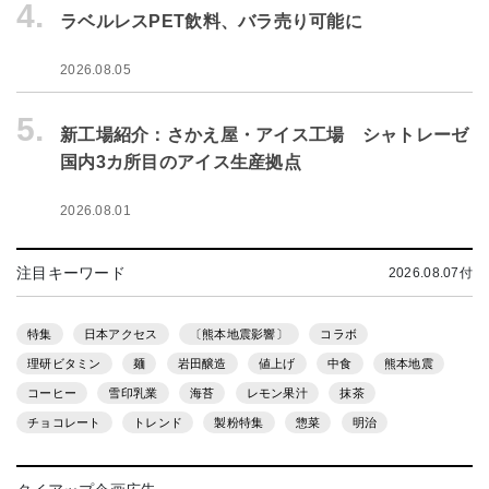
4.
ラベルレスPET飲料、バラ売り可能に
2026.08.05
5.
新工場紹介：さかえ屋・アイス工場 シャトレーゼ
国内3カ所目のアイス生産拠点
2026.08.01
注目キーワード
2026.08.07付
特集
日本アクセス
〔熊本地震影響〕
コラボ
理研ビタミン
麺
岩田醸造
値上げ
中食
熊本地震
コーヒー
雪印乳業
海苔
レモン果汁
抹茶
チョコレート
トレンド
製粉特集
惣菜
明治