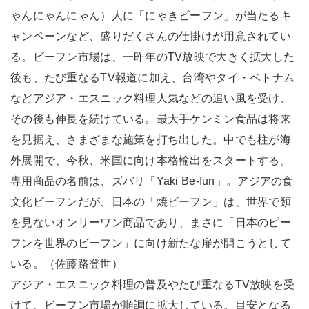
ゃんにゃんにゃん）人に「にゃきビーフン」が当たるキ
ャンペーンなど、盛りだくさんの仕掛けが用意されてい
る。ビーフン市場は、一昨年のTV放映で大きく拡大した
後も、たび重なるTV報道に加え、台湾やタイ・ベトナム
などアジア・エスニック料理人気などの追い風を受け、
その後も伸長を続けている。最大手ケンミン食品は将来
を見据え、さまざまな施策を打ち出した。中でも柱が海
外展開で、今秋、米国に向け本格輸出をスタートする。
専用商品の名前は、ズバリ「Yaki Be-fun」。アジアの食
文化ビーフンだが、日本の「焼ビーフン」は、世界で類
を見ないオンリーワン商品であり、まさに「日本のビー
フンを世界のビーフン」に向け新たな扉が開こうとして
いる。（佐藤路登世）
アジア・エスニック料理の普及やたび重なるTV放映を受
けて、ビーフン市場が順調に拡大している。目安となる