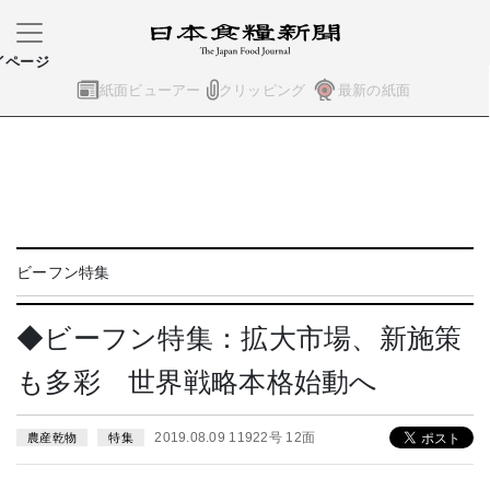
イページ
紙面ビューアー
クリッピング
最新の紙面
ビーフン特集
◆ビーフン特集：拡大市場、新施策
も多彩 世界戦略本格始動へ
2019.08.09 11922号 12面
農産乾物
特集