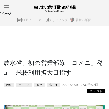
イページ
紙面ビューアー
クリッピング
最新の紙面
農水省、初の営業部隊「コメニ」発
足 米粉利用拡大目指す
2024.04.05 12739号 02面
粉類
ニュース
総合
官公庁