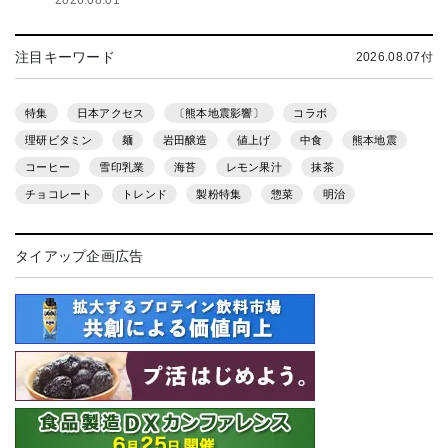
2026.08.01
注目キーワード
2026.08.07付
特集
日本アクセス
〔熊本地震影響〕
コラボ
理研ビタミン
麺
岩田醸造
値上げ
中食
熊本地震
コーヒー
雪印乳業
海苔
レモン果汁
抹茶
チョコレート
トレンド
製粉特集
惣菜
明治
タイアップ企画広告