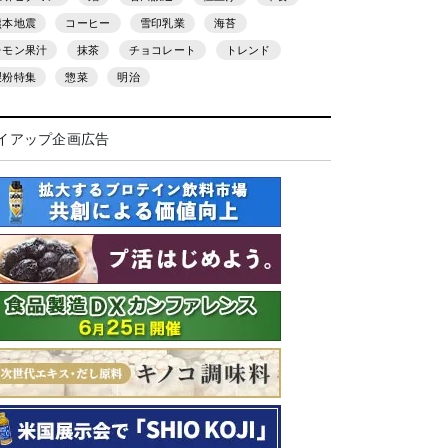
熊本地震
コーヒー
雪印乳業
海苔
レモン果汁
抹茶
チョコレート
トレンド
製粉特集
惣菜
明治
イアップ企画広告