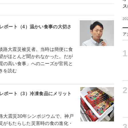
ス
20
レポート（4）温かい食事の大切さ
ア
淡路大震災被災者。当時は簡便に食
1
望がほとんど聞かれなかった。だが
質の高い食事」へのニーズが官民と
きを読む
2
レポート（3）冷凍食品にメリット
路大震災30年シンポジウムで、神戸
災がもたらした災害時の食の進化・
3