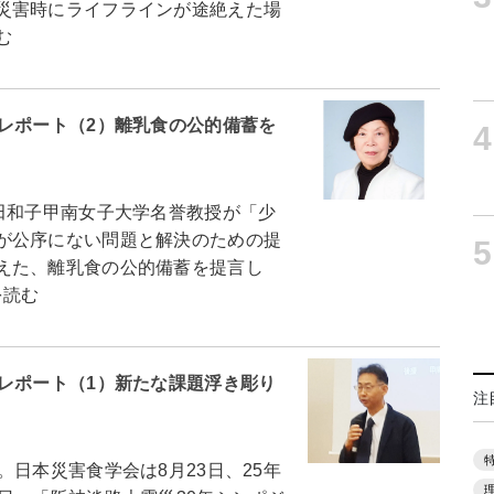
災害時にライフラインが途絶えた場
む
レポート（2）離乳食の公的備蓄を
4
田和子甲南女子大学名誉教授が「少
が公序にない問題と解決のための提
5
えた、離乳食の公的備蓄を提言し
読む
レポート（1）新たな課題浮き彫り
注
日本災害食学会は8月23日、25年