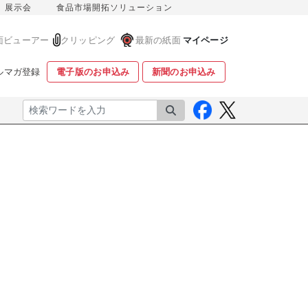
展示会
食品市場開拓ソリューション
面ビューアー
クリッピング
最新の紙面
マイページ
ルマガ登録
電子版のお申込み
新聞のお申込み
検索