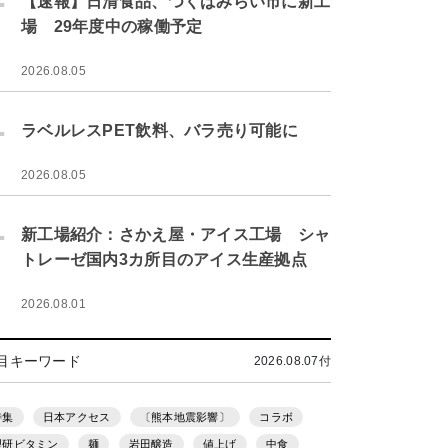
【速報】日清食品、つくばみらい市に新工
場 29年度中の稼働予定
2026.08.05
.
ラベルレスPET飲料、バラ売り可能に
2026.08.05
.
新工場紹介：さかえ屋・アイス工場 シャ
トレーゼ国内3カ所目のアイス生産拠点
2026.08.01
目キーワード
2026.08.07付
特集
日本アクセス
〔熊本地震影響〕
コラボ
理研ビタミン
麺
岩田醸造
値上げ
中食