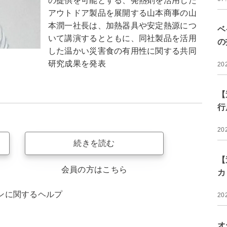
の提供を可能とする、発熱剤を活用した
アウトドア製品を展開する山本商事の山
本潤一社長は、加熱器具や安定熱源につ
ベ
いて講演するとともに、同社製品を活用
の
した温かい災害食の有用性に関する共同
研究成果を発表
20
【
行
20
続きを読む
【
会員の方はこちら
カ
ンに関するヘルプ
20
オ