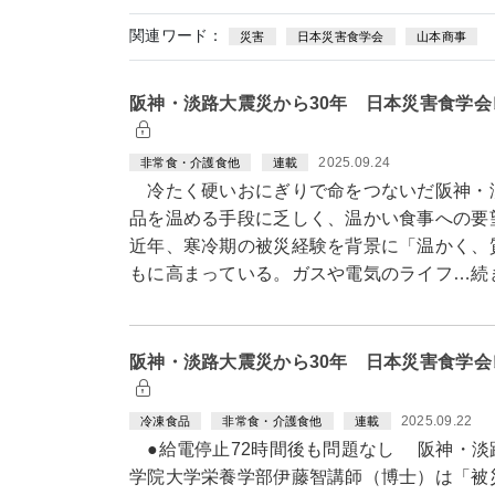
関連ワード：
災害
日本災害食学会
山本商事
阪神・淡路大震災から30年 日本災害食学会
2025.09.24
非常食・介護食他
連載
冷たく硬いおにぎりで命をつないだ阪神・
品を温める手段に乏しく、温かい食事への要
近年、寒冷期の被災経験を背景に「温かく、
もに高まっている。ガスや電気のライフ…続
阪神・淡路大震災から30年 日本災害食学会
2025.09.22
冷凍食品
非常食・介護食他
連載
●給電停止72時間後も問題なし 阪神・淡
学院大学栄養学部伊藤智講師（博士）は「被