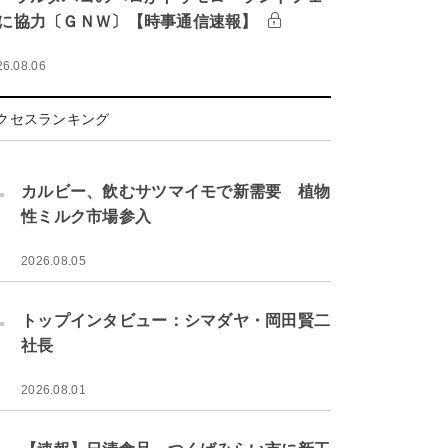
に協力〔ＧＮＷ〕【時事通信速報】
26.08.06
クセスランキング
.
カルビー、飲むサツマイモで新需要 植物
性ミルク市場参入
2026.08.05
.
トップインタビュー：シマダヤ・岡田賢二
社長
2026.08.01
.