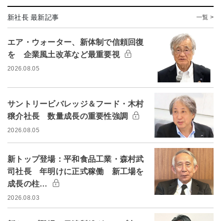
新社長 最新記事
一覧 >
エア・ウォーター、新体制で信頼回復
を 企業風土改革など最重要視
2026.08.05
サントリービバレッジ＆フード・木村
穣介社長 数量成長の重要性強調
2026.08.05
新トップ登場：平和食品工業・森村武
司社長 年明けに正式稼働 新工場を
成長の柱…
2026.08.03