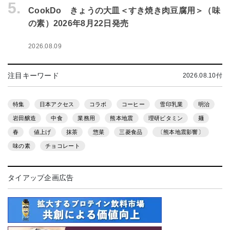
5.
CookDo きょうの大皿＜すき焼き肉豆腐用＞（味
の素）2026年8月22日発売
2026.08.09
注目キーワード
2026.08.10付
特集
日本アクセス
コラボ
コーヒー
雪印乳業
明治
岩田醸造
中食
業務用
熊本地震
理研ビタミン
麺
春
値上げ
抹茶
惣菜
三菱食品
〔熊本地震影響〕
味の素
チョコレート
タイアップ企画広告