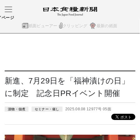
イページ
紙面ビューアー
クリッピング
最新の紙面
新進、7月29日を「福神漬けの日」
に制定 記念日PRイベント開催
2025.08.08 12977号 05面
漬物・佃煮
セミナー・催し