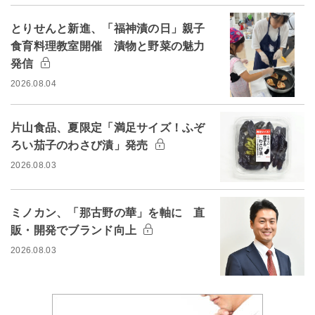
とりせんと新進、「福神漬の日」親子
食育料理教室開催 漬物と野菜の魅力
発信
2026.08.04
片山食品、夏限定「満足サイズ！ふぞ
ろい茄子のわさび漬」発売
2026.08.03
ミノカン、「那古野の華」を軸に 直
販・開発でブランド向上
2026.08.03