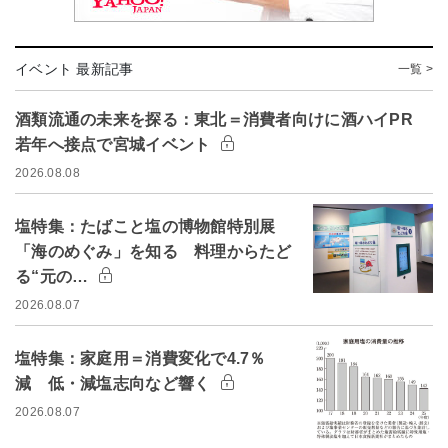
イベント 最新記事
一覧 >
酒類流通の未来を探る：東北＝消費者向けに酒ハイPR
若年へ接点で宮城イベント
2026.08.08
塩特集：たばこと塩の博物館特別展
「海のめぐみ」を知る 料理からたど
る“元の…
2026.08.07
塩特集：家庭用＝消費変化で4.7％
減 低・減塩志向など響く
2026.08.07