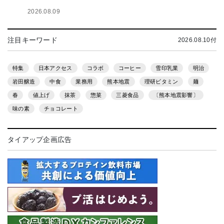
2026.08.09
注目キーワード
2026.08.10付
特集
日本アクセス
コラボ
コーヒー
雪印乳業
明治
岩田醸造
中食
業務用
熊本地震
理研ビタミン
麺
春
値上げ
抹茶
惣菜
三菱食品
〔熊本地震影響〕
味の素
チョコレート
タイアップ企画広告