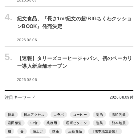
2026.08.07
4.
紀文食品、『長さ1m!紀文の超!BIGちくわクッショ
ンBOOK』発売決定
2026.08.06
5.
【速報】タリーズコーヒージャパン、初のベーカリ
ー導入新店舗オープン
2026.08.06
注目キーワード
2026.08.09付
特集
日本アクセス
コラボ
コーヒー
明治
雪印乳業
岩田醸造
中食
業務用
理研ビタミン
惣菜
熊本地震
麺
春
値上げ
抹茶
三菱食品
〔熊本地震影響〕