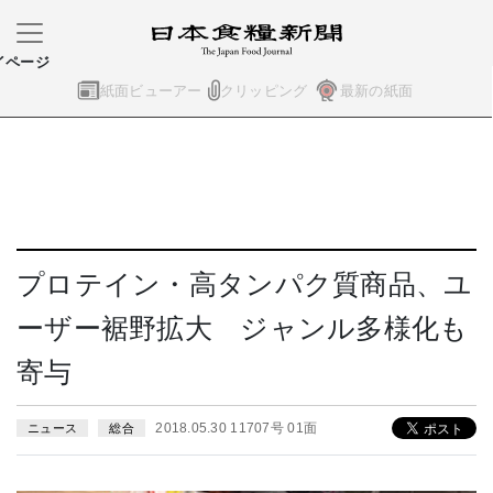
イページ
紙面ビューアー
クリッピング
最新の紙面
プロテイン・高タンパク質商品、ユ
ーザー裾野拡大 ジャンル多様化も
寄与
2018.05.30 11707号 01面
ニュース
総合