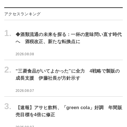
アクセスランキング
1.
◆酒類流通の未来を探る：一杯の意味問い直す時代
へ 酒税改正、新たな転換点に
2026.08.08
2.
“三菱食品がいてよかった”に全力 4戦略で製販の
成長支援 伊藤社長が方針示す
2026.08.07
3.
【速報】アサヒ飲料、「green cola」好調 年間販
売目標を4倍に修正