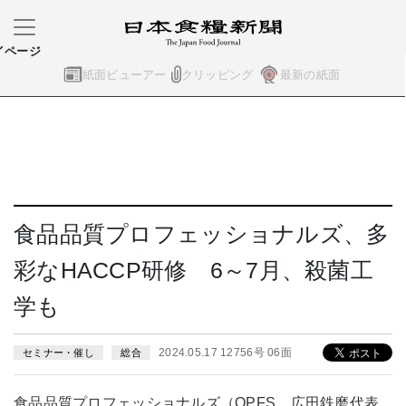
イページ
紙面ビューアー
クリッピング
最新の紙面
食品品質プロフェッショナルズ、多
彩なHACCP研修 6～7月、殺菌工
学も
2024.05.17 12756号 06面
セミナー・催し
総合
食品品質プロフェッショナルズ（QPFS、広田鉄磨代表