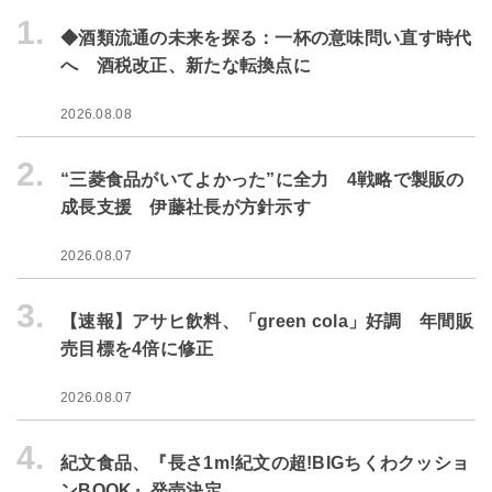
1.
◆酒類流通の未来を探る：一杯の意味問い直す時代
へ 酒税改正、新たな転換点に
2026.08.08
2.
“三菱食品がいてよかった”に全力 4戦略で製販の
成長支援 伊藤社長が方針示す
2026.08.07
3.
【速報】アサヒ飲料、「green cola」好調 年間販
売目標を4倍に修正
2026.08.07
4.
紀文食品、『長さ1m!紀文の超!BIGちくわクッショ
ンBOOK』発売決定