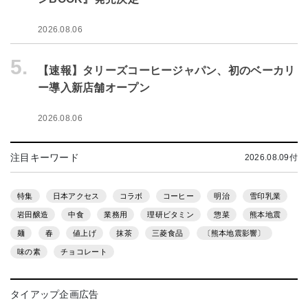
2026.08.06
5.
【速報】タリーズコーヒージャパン、初のベーカリ
ー導入新店舗オープン
2026.08.06
注目キーワード
2026.08.09付
特集
日本アクセス
コラボ
コーヒー
明治
雪印乳業
岩田醸造
中食
業務用
理研ビタミン
惣菜
熊本地震
麺
春
値上げ
抹茶
三菱食品
〔熊本地震影響〕
味の素
チョコレート
タイアップ企画広告