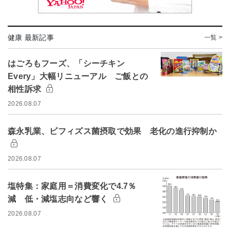
健康 最新記事
一覧 >
はごろもフーズ、「シーチキン
Every」大幅リニューアル ご飯との
相性訴求
2026.08.07
森永乳業、ビフィズス菌摂取で効果 老化の進行抑制か
2026.08.07
塩特集：家庭用＝消費変化で4.7％
減 低・減塩志向など響く
2026.08.07