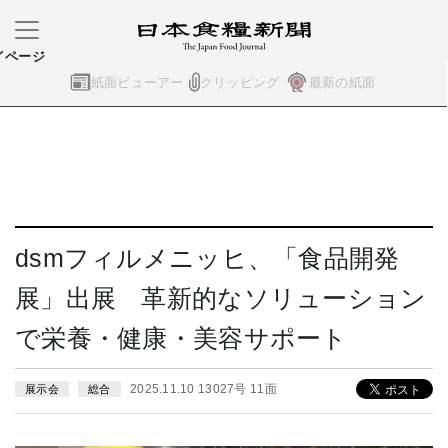
イページ
紙面ビューアー
クリッピング
最新の紙面
dsmフィルメニッヒ、「食品開発
展」出展 革新的なソリューション
で栄養・健康・美容サポート
2025.11.10 13027号 11面
展示会
総合