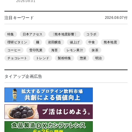
2026.08.01
注目キーワード
2026.08.07付
特集
日本アクセス
〔熊本地震影響〕
コラボ
理研ビタミン
麺
岩田醸造
値上げ
中食
熊本地震
コーヒー
雪印乳業
海苔
レモン果汁
抹茶
チョコレート
トレンド
製粉特集
惣菜
明治
タイアップ企画広告