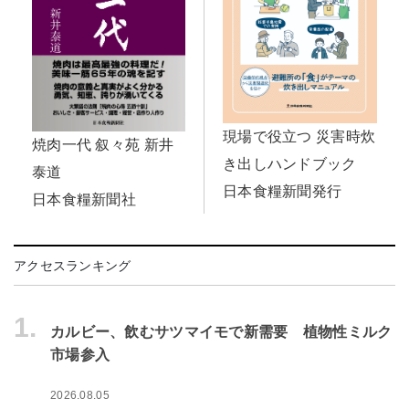
現場で役立つ 災害時炊
焼肉一代 叙々苑 新井
き出しハンドブック
泰道
日本食糧新聞発行
日本食糧新聞社
アクセスランキング
1.
カルビー、飲むサツマイモで新需要 植物性ミルク
市場参入
2026.08.05