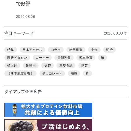
で好評
2026.08.06
注目キーワード
2026.08.08付
特集
日本アクセス
コラボ
岩田醸造
中食
明治
理研ビタミン
コーヒー
雪印乳業
熊本地震
麺
値上げ
業務用
抹茶
三菱食品
惣菜
〔熊本地震影響〕
チョコレート
海苔
春
タイアップ企画広告