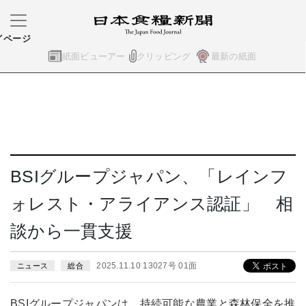
イページ
紙面ビューアー
クリッピング
最新の紙面
BSIグループジャパン、「レインフ
ォレスト・アライアンス認証」 相
談から一貫支援
2025.11.10 13027号 01面
ニュース
総合
BSIグループジャパンは、持続可能な農業と森林保全を推