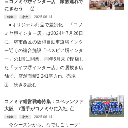
＝コノミヤ堺インター店 家族連れで
にぎわう…
2025.06.14
特集
小売
●オリジナル商品で差別化 「コノ
ミヤ堺インター店」は2024年7月26日
に、堺市西区の阪和自動車道堺インタ
ー近くの複合施設「ベスピア堺インタ
ー」の1階に開業。同年6月末で閉店し
た「ライフ堺インター店」の居抜き店
舗で、店舗面積2,241平方m、売場
面…続きを読む
コノミヤ経営戦略特集：スペランツァ
大阪 7選手がコノミヤに入社
2025.06.14
特集
小売
今シーズンから、なでしこリーグ1