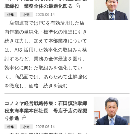
取締役 業務全体の最適化図る
2025.06.14
特集
小売
店舗運営ではPCを有効活用した店
内作業の単純化・標準化の推進に引き
続き注力し、加えて本部業務について
は、AIを活用した効率化の取組みも検
討するなど、業務の全体最適を図り、
効率化に向けた取組みを強化してい
く。商品面では、あらためて生鮮強化
を徹底し、価格…続きを読む
コノミヤ経営戦略特集：石田慎治取締
役東海事業本部社長 母店子店の深掘
り推進
2025.06.14
特集
小売