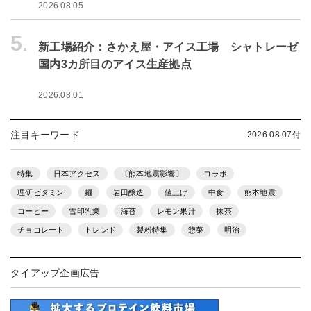
2026.08.05
5.
新工場紹介：さかえ屋・アイス工場 シャトレーゼ
国内3カ所目のアイス生産拠点
2026.08.01
注目キーワード
2026.08.07付
特集
日本アクセス
〔熊本地震影響〕
コラボ
理研ビタミン
麺
岩田醸造
値上げ
中食
熊本地震
コーヒー
雪印乳業
海苔
レモン果汁
抹茶
チョコレート
トレンド
製粉特集
惣菜
明治
タイアップ企画広告