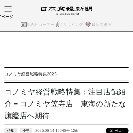
イページ
紙面ビューアー
クリッピング
最新の紙面
コノミヤ経営戦略特集2025
コノミヤ経営戦略特集：注目店舗紹
介＝コノミヤ笠寺店 東海の新たな
旗艦店へ期待
2025.06.14 12948号 12面
特集
小売