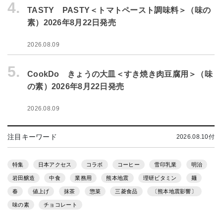
4.
TASTY PASTY＜トマトペースト調味料＞（味の
素）2026年8月22日発売
2026.08.09
5.
CookDo きょうの大皿＜すき焼き肉豆腐用＞（味
の素）2026年8月22日発売
2026.08.09
注目キーワード
2026.08.10付
特集
日本アクセス
コラボ
コーヒー
雪印乳業
明治
岩田醸造
中食
業務用
熊本地震
理研ビタミン
麺
春
値上げ
抹茶
惣菜
三菱食品
〔熊本地震影響〕
味の素
チョコレート