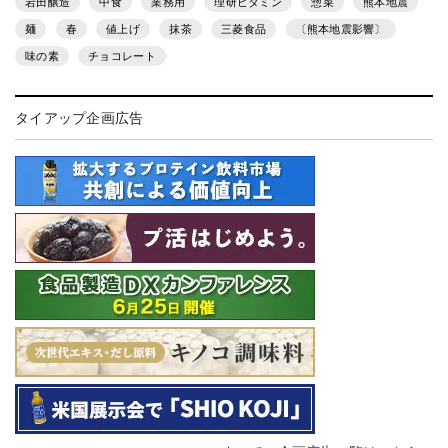
岩田醸造
中食
業務用
理研ビタミン
惣菜
熊本地震
麺
春
値上げ
抹茶
三菱食品
〔熊本地震影響〕
味の素
チョコレート
タイアップ企画広告