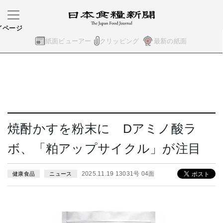
イページ
紙面ビューアー
クリッピング
最新の紙面
焼酎かすを粉末に Dアミノ酸ラ
ボ、「粕アップサイクル」が注目
2025.11.19 13031号 04面
健康食品
ニュース