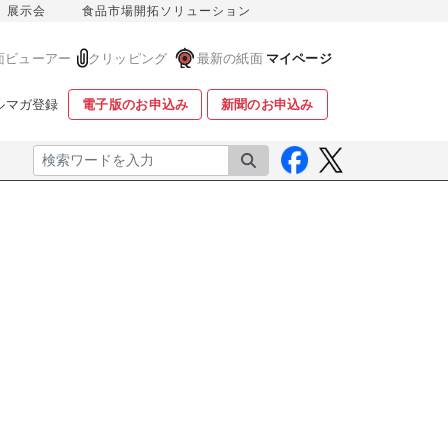
展示会
食品市場開拓ソリューション
面ビューアー
クリッピング
最新の紙面
マイページ
ルマガ登録
電子版のお申込み
新聞のお申込み
検索