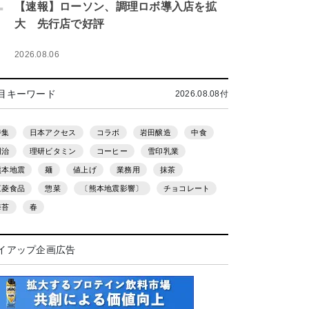
.
【速報】ローソン、調理ロボ導入店を拡
大 先行店で好評
2026.08.06
目キーワード
2026.08.08付
特集
日本アクセス
コラボ
岩田醸造
中食
明治
理研ビタミン
コーヒー
雪印乳業
熊本地震
麺
値上げ
業務用
抹茶
三菱食品
惣菜
〔熊本地震影響〕
チョコレート
海苔
春
イアップ企画広告