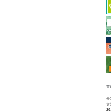
書
最
食
2