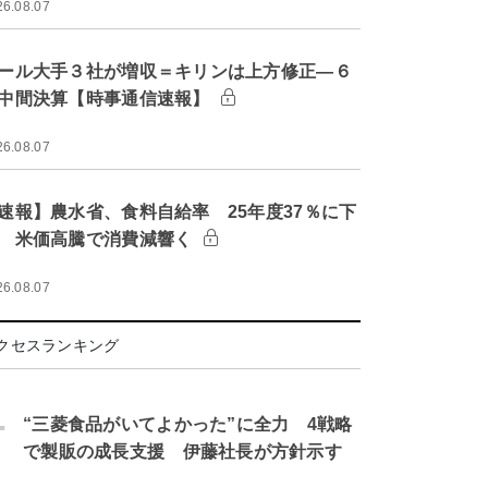
26.08.07
ール大手３社が増収＝キリンは上方修正―６
中間決算【時事通信速報】
26.08.07
速報】農水省、食料自給率 25年度37％に下
 米価高騰で消費減響く
26.08.07
クセスランキング
.
“三菱食品がいてよかった”に全力 4戦略
で製販の成長支援 伊藤社長が方針示す