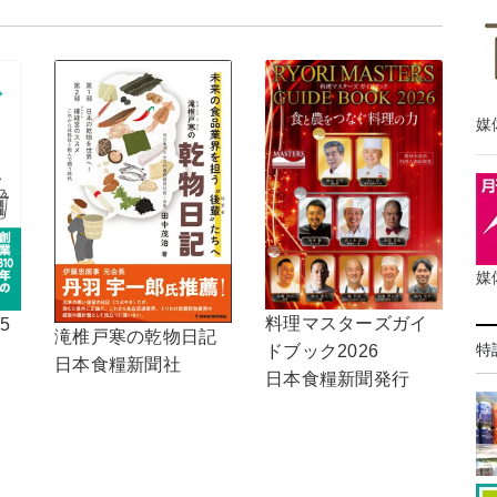
媒
媒
料理マスターズガイ
5
滝椎戸寒の乾物日記
特
ドブック2026
日本食糧新聞社
日本食糧新聞発行