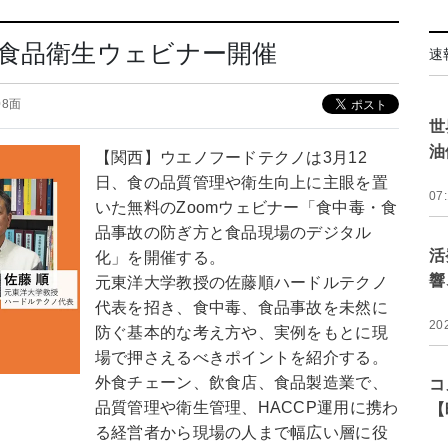
食品衛生ウェビナー開催
速
 08面
世
油
【関西】ウエノフードテクノは3月12
日、食の品質管理や衛生向上に主眼を置
07
いた無料のZoomウェビナー「食中毒・食
品事故の防ぎ方と食品現場のデジタル
活
化」を開催する。
響
元東洋大学教授の佐藤順ハードルテクノ
代表を招き、食中毒、食品事故を未然に
20
防ぐ基本的な考え方や、実例をもとに現
場で押さえるべきポイントを紹介する。
外食チェーン、飲食店、食品製造業で、
コ
品質管理や衛生管理、HACCP運用に携わ
【
る経営者から現場の人まで幅広い層に役