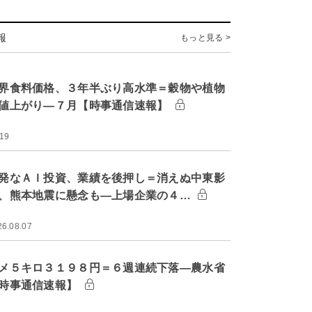
報
もっと見る >
界食料価格、３年半ぶり高水準＝穀物や植物
値上がり―７月【時事通信速報】
:19
発なＡＩ投資、業績を後押し＝消えぬ中東影
、熊本地震に懸念も―上場企業の４…
26.08.07
メ５キロ３１９８円＝６週連続下落―農水省
時事通信速報】