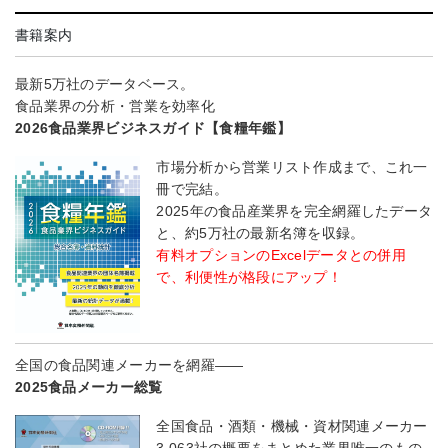
書籍案内
最新5万社のデータベース。
食品業界の分析・営業を効率化
2026食品業界ビジネスガイド【食糧年鑑】
市場分析から営業リスト作成まで、これ一
冊で完結。
2025年の食品産業界を完全網羅したデータ
と、約5万社の最新名簿を収録。
有料オプションのExcelデータとの併用
で、利便性が格段にアップ！
全国の食品関連メーカーを網羅――
2025食品メーカー総覧
全国食品・酒類・機械・資材関連メーカー
3,063社の概要をまとめた業界唯一のもの