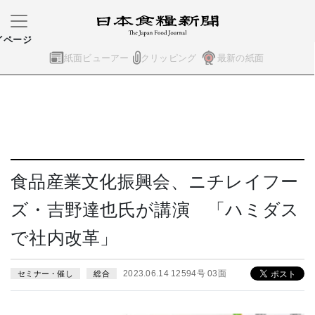
イページ
紙面ビューアー
クリッピング
最新の紙面
食品産業文化振興会、ニチレイフー
ズ・吉野達也氏が講演 「ハミダス
で社内改革」
2023.06.14 12594号 03面
セミナー・催し
総合