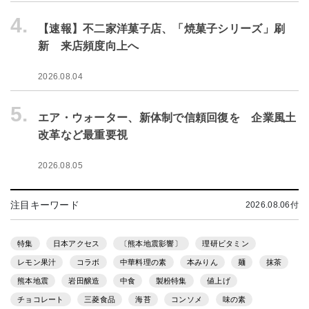
4.
【速報】不二家洋菓子店、「焼菓子シリーズ」刷
新 来店頻度向上へ
2026.08.04
5.
エア・ウォーター、新体制で信頼回復を 企業風土
改革など最重要視
2026.08.05
注目キーワード
2026.08.06付
特集
日本アクセス
〔熊本地震影響〕
理研ビタミン
レモン果汁
コラボ
中華料理の素
本みりん
麺
抹茶
熊本地震
岩田醸造
中食
製粉特集
値上げ
チョコレート
三菱食品
海苔
コンソメ
味の素