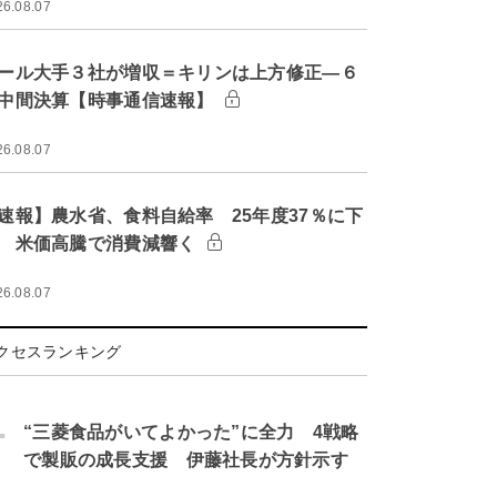
26.08.07
ール大手３社が増収＝キリンは上方修正―６
中間決算【時事通信速報】
26.08.07
速報】農水省、食料自給率 25年度37％に下
 米価高騰で消費減響く
26.08.07
クセスランキング
.
“三菱食品がいてよかった”に全力 4戦略
で製販の成長支援 伊藤社長が方針示す