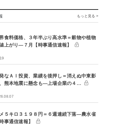
報
もっと見る >
界食料価格、３年半ぶり高水準＝穀物や植物
値上がり―７月【時事通信速報】
:19
発なＡＩ投資、業績を後押し＝消えぬ中東影
、熊本地震に懸念も―上場企業の４…
26.08.07
メ５キロ３１９８円＝６週連続下落―農水省
時事通信速報】