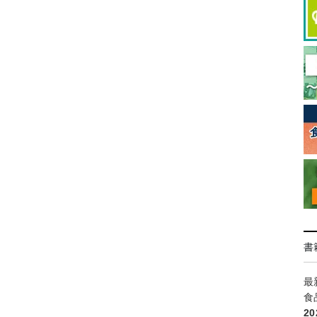
書
最
食
2