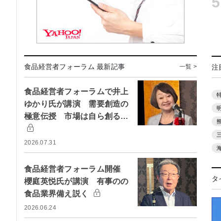
5
食品経営者フォーラム 最新記事
注
一覧 >
食品経営者フォーラムで井上
ゆかり氏が講演 需要創造の
極意伝授 市場は自ら創る…
2026.07.31
食品経営者フォーラム開催
タ
櫻庭英悦氏が講演 有事のの
食品業界備え説く
2026.06.24