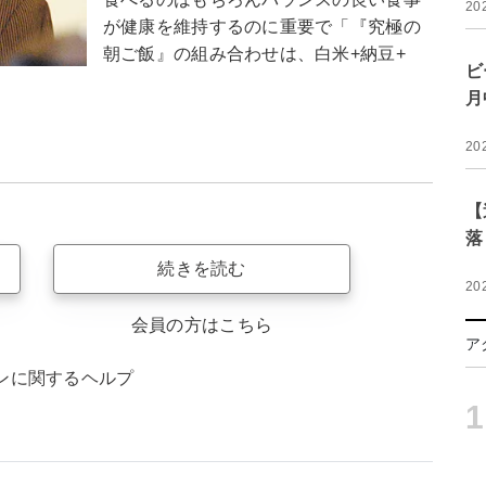
20
が健康を維持するのに重要で「『究極の
朝ご飯』の組み合わせは、白米+納豆+
ビ
月
20
【
落
続きを読む
20
会員の方はこちら
ア
ンに関するヘルプ
1