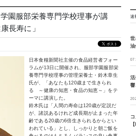
部学園服部栄養専門学校理事が講
速
健康長寿に」
世
油
日本食糧新聞社主催の食品経営者フォー
07
ラムが13日に開催され、服部学園服部栄
養専門学校理事の管理栄養士・鈴木章生
活
氏が、「あなたも120歳まで生きられ
響
る ～健康の知恵・食品の知恵～」をテ
ーマに講演した。
20
鈴木氏は「人間の寿命は120歳が定説だ
が、諸説あるけれど成長期が止まった年
コ
齢である20歳の6倍生きられるからとい
【
われている」とし、しっかりと朝ご飯を
食べるのはもちろんバランスの良い食事