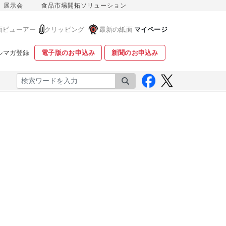
展示会
食品市場開拓ソリューション
面ビューアー
クリッピング
最新の紙面
マイページ
ルマガ登録
電子版のお申込み
新聞のお申込み
検索