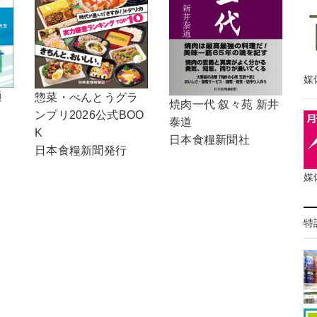
媒
通
惣菜・べんとうグラ
焼肉一代 叙々苑 新井
ンプリ2026公式BOO
泰道
K
日本食糧新聞社
日本食糧新聞発行
媒
特