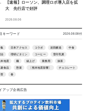
.
【速報】ローソン、調理ロボ導入店を拡
大 先行店で好評
2026.08.06
目キーワード
2026.08.08付
特集
日本アクセス
コラボ
岩田醸造
中食
明治
理研ビタミン
コーヒー
雪印乳業
熊本地震
麺
値上げ
業務用
抹茶
三菱食品
惣菜
〔熊本地震影響〕
チョコレート
海苔
春
イアップ企画広告