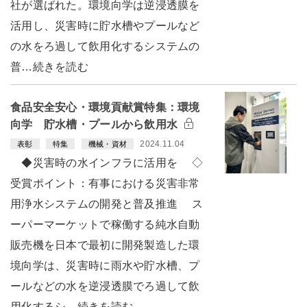
社が選ばれた。環境向学は逆浸透膜を
活用し、災害時に貯水槽やプールなど
の水をろ過して飲用化するシステムの
普…続きを読む
食品安全安心・環境貢献賞特集：環境
向学 貯水槽・プールから飲用水
2024.11.04
表彰
特集
機械・資材
◆災害時の水インフラに活用を ◇
受賞ポイント：有事における災害非常
用浄水システムの開発と普及推進 ス
ーパーマーケットで稼働する純水自動
販売機を日本で最初に開発製造した環
境向学は、災害時に雨水や貯水槽、プ
ールなどの水を逆浸透膜でろ過して飲
用化するシ…続きを読む