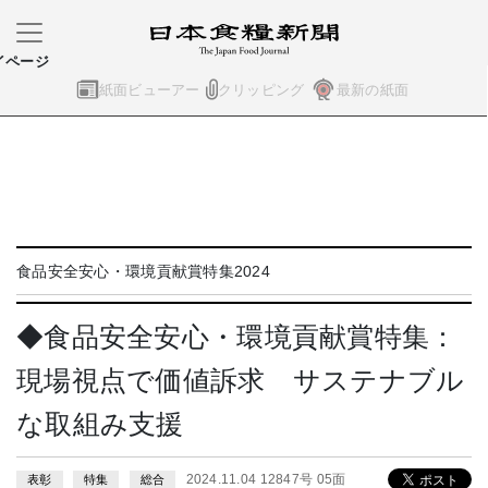
イページ
紙面ビューアー
クリッピング
最新の紙面
食品安全安心・環境貢献賞特集2024
◆食品安全安心・環境貢献賞特集：
現場視点で価値訴求 サステナブル
な取組み支援
2024.11.04 12847号 05面
表彰
特集
総合