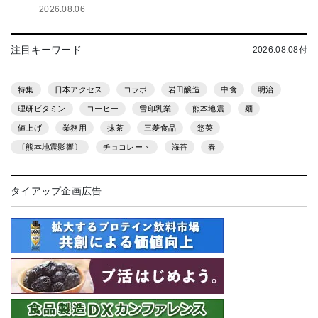
2026.08.06
注目キーワード
2026.08.08付
特集
日本アクセス
コラボ
岩田醸造
中食
明治
理研ビタミン
コーヒー
雪印乳業
熊本地震
麺
値上げ
業務用
抹茶
三菱食品
惣菜
〔熊本地震影響〕
チョコレート
海苔
春
タイアップ企画広告