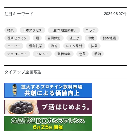
注目キーワード
2026.08.07付
特集
日本アクセス
〔熊本地震影響〕
コラボ
理研ビタミン
麺
岩田醸造
値上げ
中食
熊本地震
コーヒー
雪印乳業
海苔
レモン果汁
抹茶
チョコレート
トレンド
製粉特集
惣菜
明治
タイアップ企画広告