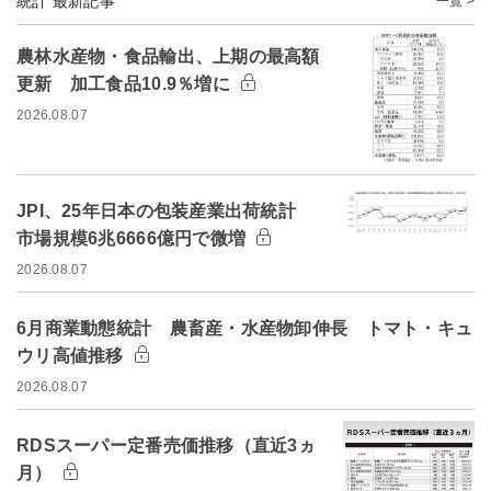
統計 最新記事
一覧 >
農林水産物・食品輸出、上期の最高額
更新 加工食品10.9％増に
2026.08.07
JPI、25年日本の包装産業出荷統計
市場規模6兆6666億円で微増
2026.08.07
6月商業動態統計 農畜産・水産物卸伸長 トマト・キュ
ウリ高値推移
2026.08.07
RDSスーパー定番売価推移（直近3ヵ
月）