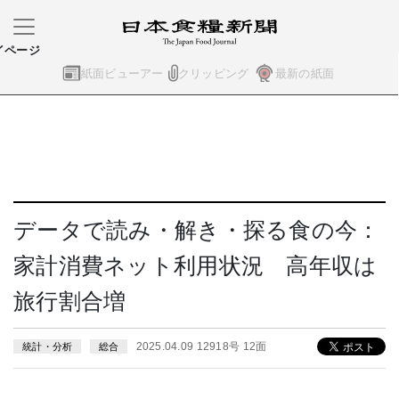
イページ
紙面ビューアー
クリッピング
最新の紙面
データで読み・解き・探る食の今：
家計消費ネット利用状況 高年収は
旅行割合増
2025.04.09 12918号 12面
統計・分析
総合