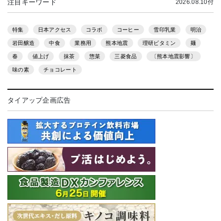
注目キーワード
2026.08.10付
特集
日本アクセス
コラボ
コーヒー
雪印乳業
明治
岩田醸造
中食
業務用
熊本地震
理研ビタミン
麺
春
値上げ
抹茶
惣菜
三菱食品
〔熊本地震影響〕
味の素
チョコレート
タイアップ企画広告