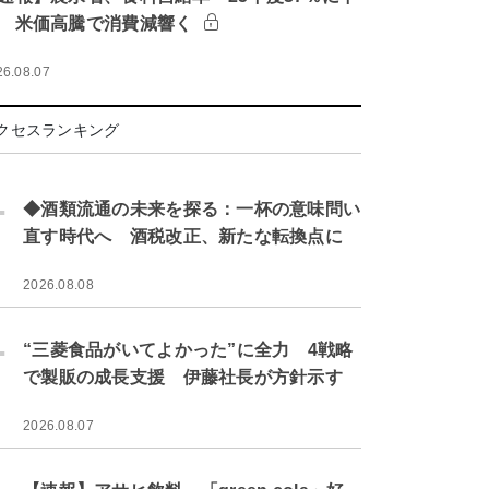
 米価高騰で消費減響く
26.08.07
クセスランキング
.
◆酒類流通の未来を探る：一杯の意味問い
直す時代へ 酒税改正、新たな転換点に
2026.08.08
.
“三菱食品がいてよかった”に全力 4戦略
で製販の成長支援 伊藤社長が方針示す
2026.08.07
.