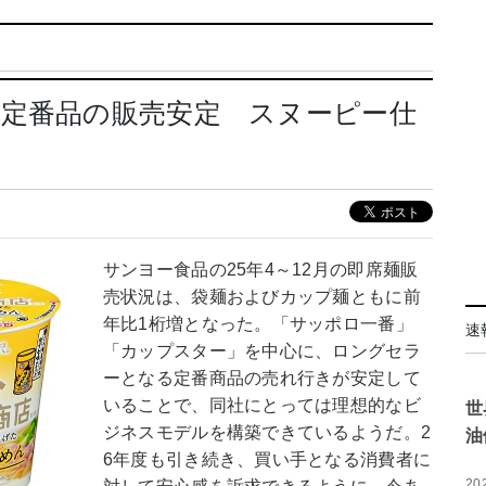
 定番品の販売安定 スヌーピー仕
サンヨー食品の25年4～12月の即席麺販
売状況は、袋麺およびカップ麺ともに前
年比1桁増となった。「サッポロ一番」
速
「カップスター」を中心に、ロングセラ
ーとなる定番商品の売れ行きが安定して
いることで、同社にとっては理想的なビ
世
ジネスモデルを構築できているようだ。2
油
6年度も引き続き、買い手となる消費者に
20