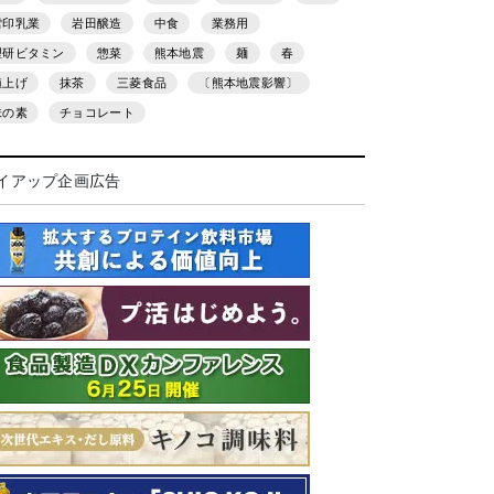
雪印乳業
岩田醸造
中食
業務用
理研ビタミン
惣菜
熊本地震
麺
春
値上げ
抹茶
三菱食品
〔熊本地震影響〕
味の素
チョコレート
イアップ企画広告