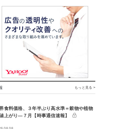
報
もっと見る >
界食料価格、３年半ぶり高水準＝穀物や植物
値上がり―７月【時事通信速報】
26.08.08