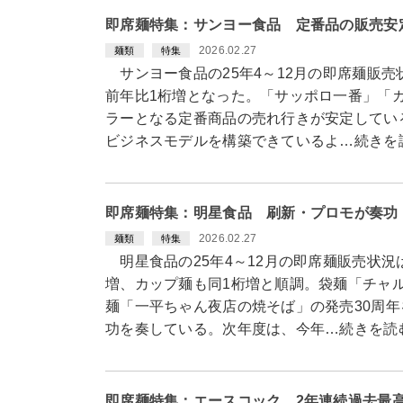
即席麺特集：サンヨー食品 定番品の販売安
2026.02.27
麺類
特集
サンヨー食品の25年4～12月の即席麺販
前年比1桁増となった。「サッポロ一番」「
ラーとなる定番商品の売れ行きが安定してい
ビジネスモデルを構築できているよ…続きを
即席麺特集：明星食品 刷新・プロモが奏功
2026.02.27
麺類
特集
明星食品の25年4～12月の即席麺販売状況
増、カップ麺も同1桁増と順調。袋麺「チャ
麺「一平ちゃん夜店の焼そば」の発売30周
功を奏している。次年度は、今年…続きを読
即席麺特集：エースコック 2年連続過去最