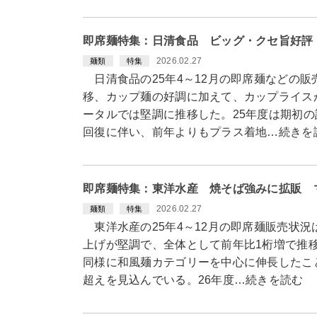
即席麺特集：日清食品 ビッグ・クセ旨好評
2026.02.27
麺類
特集
日清食品の25年4～12月の即席麺などの販
移、カップ麺の好調に加えて、カップライス
ータルでは堅調に推移した。25年度は期初
回復に伴い、前年よりもプラス着地…続きを
即席麺特集：東洋水産 焼そば強みに拡販 
2026.02.27
麺類
特集
東洋水産の25年4～12月の即席麺販売状
上げが堅調で、全体として前年比1桁増で推移
同様に和風麺カテゴリーを中心に伸長したこ
超えを見込んでいる。26年度…続きを読む