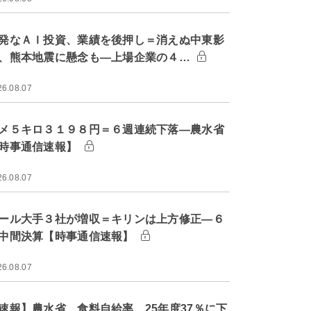
発なＡＩ投資、業績を後押し＝消えぬ中東影
、熊本地震に懸念も―上場企業の４…
26.08.07
メ５キロ３１９８円＝６週連続下落―農水省
時事通信速報】
26.08.07
ール大手３社が増収＝キリンは上方修正―６
中間決算【時事通信速報】
26.08.07
速報】農水省、食料自給率 25年度37％に下