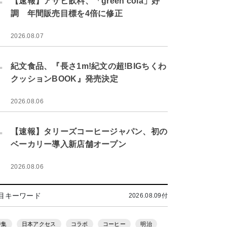
【速報】アサヒ飲料、「green cola」好
調 年間販売目標を4倍に修正
2026.08.07
.
紀文食品、『長さ1m!紀文の超!BIGちくわ
クッションBOOK』発売決定
2026.08.06
.
【速報】タリーズコーヒージャパン、初の
ベーカリー導入新店舗オープン
2026.08.06
目キーワード
2026.08.09付
特集
日本アクセス
コラボ
コーヒー
明治