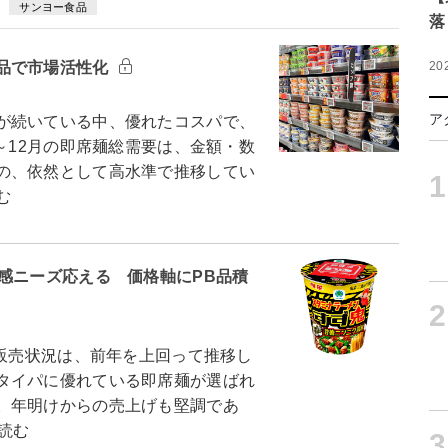
サンヨー食品
落
品で市場活性化
20
ア
が続いている中、優れたコスパで、
～12月の即席麺総需要は、金額・数
の、依然として高水準で推移してい
1
む
感ニーズ応える 価格軸にPB品積
2
麺販売状況は、前年を上回って推移し
タイパに優れている即席麺が選ばれ
。年明けからの売上げも堅調であ
読む
3