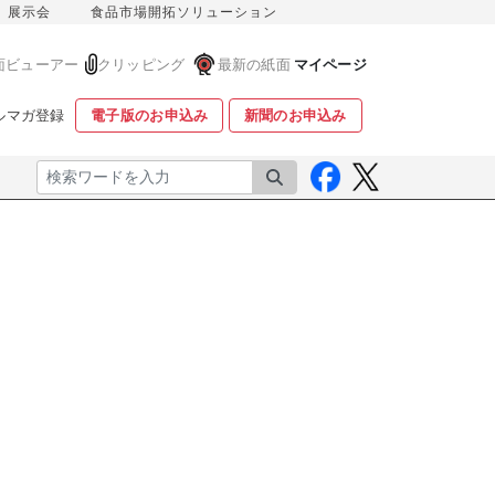
展示会
食品市場開拓ソリューション
面ビューアー
クリッピング
最新の紙面
マイページ
ルマガ登録
電子版のお申込み
新聞のお申込み
検索