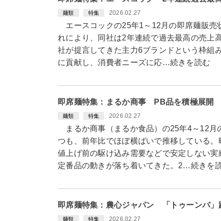
2026.02.27
麺類
特集
エースコックの25年1～12月の即席麺販売
れにより、同社は2年連続で過去最高の売上高
社が提言してきた主力6ブランドという枠組み
に貢献し、消費者ニーズに応…続きを読む
即席麺特集：まるか商事 PB品を積極展開
2026.02.27
麺類
特集
まるか商事（まるか食品）の25年4～12
つも、前年比でほぼ横ばいで推移している。
値上げ前の駆け込み需要などで安定しない実
定番品の動きが落ち着いてきた。2…続きを
即席麺特集：農心ジャパン 「トゥーンバ」
2026.02.27
麺類
特集