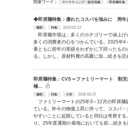
関連ワード：
マーケティング・販売戦略
即席麺特集
◆即席麺特集：優れたコスパを強みに 周年
2026.02.27
麺類
特集
即席麺市場は、多くのカテゴリーで値上げ
多くの消費者の心をつかんでいる。2025年4
量ともに前年の実績をわずかに下回ったもの
る。しかし、原材料費の高騰に加…続きを読
即席麺特集：CVS＝ファミリーマート 割安
極…
2026.02.27
麺類
特集
小売
ファミリーマートの25年3～12月の即席
ている。昨今の物価上昇に伴って、コスパ・
やすいことに起因していると同社は考察する
り、25年度通期の着地においても前…続きを