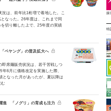
状況は、前年比1桁増で着地した。こ
媒
となった。26年度は、これまで同
を切り離した上で、25年度の実績
特
 「ペヤング」の普及拡大へ
月の即席麺販売状況は、若干苦戦しつ
昨年6月に価格改定を実施した際、
績となった月があったが、夏以降は
読む
躍進 「ノグリ」の育成も注力