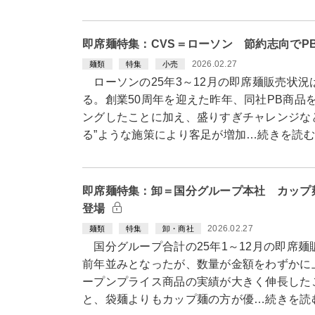
即席麺特集：CVS＝ローソン 節約志向でP
2026.02.27
麺類
特集
小売
ローソンの25年3～12月の即席麺販売状況
る。創業50周年を迎えた昨年、同社PB商品
ングしたことに加え、盛りすぎチャレンジな
る”ような施策により客足が増加…続きを読む
即席麺特集：卸＝国分グループ本社 カップ
登場
2026.02.27
麺類
特集
卸・商社
国分グループ合計の25年1～12月の即席
前年並みとなったが、数量が金額をわずかに
ープンプライス商品の実績が大きく伸長した
と、袋麺よりもカップ麺の方が優…続きを読