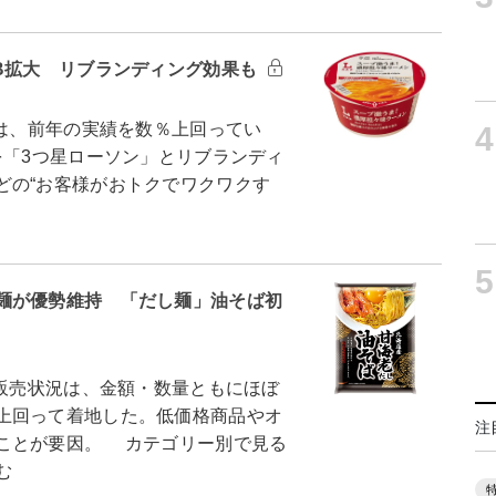
B拡大 リブランディング効果も
は、前年の実績を数％上回ってい
4
を「3つ星ローソン」とリブランディ
どの“お客様がおトクでワクワクす
5
麺が優勢維持 「だし麺」油そば初
麺販売状況は、金額・数量ともにほぼ
上回って着地した。低価格商品やオ
注
ことが要因。 カテゴリー別で見る
む