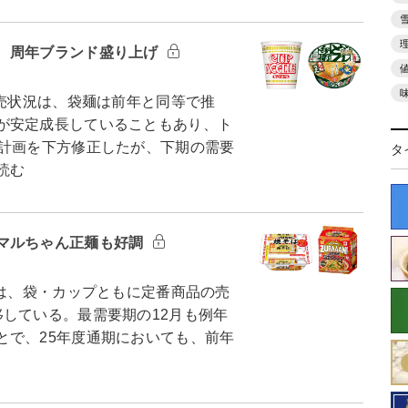
 周年ブランド盛り上げ
売状況は、袋麺は前年と同等で推
が安定成長していることもあり、ト
の計画を下方修正したが、下期の需要
タ
読む
マルちゃん正麺も好調
況は、袋・カップともに定番商品の売
している。最需要期の12月も例年
とで、25年度通期においても、前年