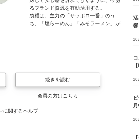
対して安心感を訴求できるように、今あ
るブランド資源を有効活用する。
袋麺は、主力の「サッポロ一番」のう
活
ち、「塩らーめん」「みそラーメン」が
響
20
コ
【
続きを読む
20
会員の方はこちら
ビ
月
ンに関するヘルプ
20
【