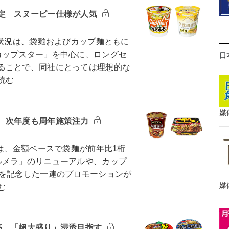
定 スヌーピー仕様が人気
売状況は、袋麺およびカップ麺ともに
カップスター」を中心に、ロングセ
日
ることで、同社にとっては理想的な
読む
媒
 次年度も周年施策注力
は、金額ベースで袋麺が前年比1桁
ルメラ」のリニューアルや、カップ
年を記念した一連のプロモーションが
媒
む
高 「超大盛り」浸透目指す