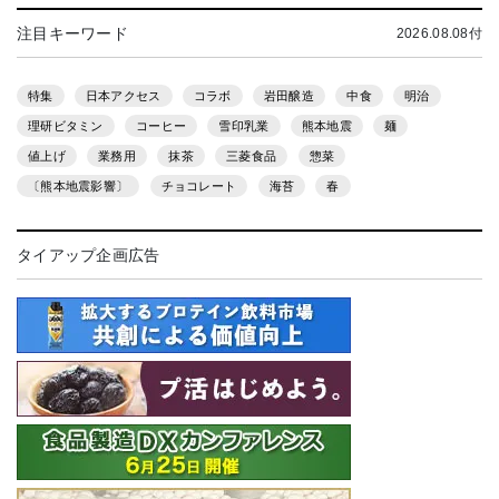
注目キーワード
2026.08.08付
特集
日本アクセス
コラボ
岩田醸造
中食
明治
理研ビタミン
コーヒー
雪印乳業
熊本地震
麺
値上げ
業務用
抹茶
三菱食品
惣菜
〔熊本地震影響〕
チョコレート
海苔
春
タイアップ企画広告