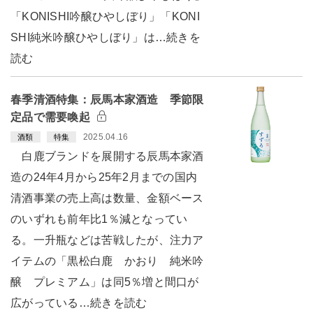
「KONISHI吟醸ひやしぼり」「KONI
SHI純米吟醸ひやしぼり」は…続きを
読む
春季清酒特集：辰馬本家酒造 季節限
定品で需要喚起
2025.04.16
酒類
特集
白鹿ブランドを展開する辰馬本家酒
造の24年4月から25年2月までの国内
清酒事業の売上高は数量、金額ベース
のいずれも前年比1％減となってい
る。一升瓶などは苦戦したが、注力ア
イテムの「黒松白鹿 かおり 純米吟
醸 プレミアム」は同5％増と間口が
広がっている…続きを読む