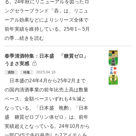
る。24年秋にリニューアルを図ったロ
ングセラーブランド「呑」は、リニュ
ーアル効果などによりシリーズ全体で
前年実績を維持している。25年1～5月
の季…続きを読む
春季清酒特集：日本盛 「糖質ゼロ」
うまさ実感
2025.04.16
酒類
特集
日本盛の24年4月から25年2月まで
の国内清酒事業の前年比売上高は数量
ベース、金額ベースいずれも4％減と
なっている。「日本盛 晩酌」「日本
盛 糖質ゼロプリン体ゼロ」は、前年
実績超えとなっている。24年10月から
一部CVSで先行発売した2アイテムを