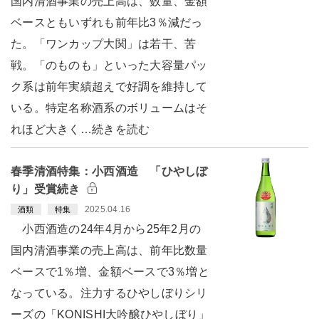
国内清酒事業の売上高は、数量、金額
ベースともいずれも前年比3％減だっ
た。「ワンカップ大関」は若干、苦
戦。「のものも」といった大容量パッ
ク系は前年実績超えで好調を維持して
いる。特定名称酒系のボリュームはそ
れほど大きく…続きを読む
春季清酒特集：小西酒造 「ひやしぼ
り」受賞続き
2025.04.16
酒類
特集
小西酒造の24年4月から25年2月の
国内清酒事業の売上高は、前年比数量
ベースで1％増、金額ベースで3％増と
なっている。注力するひやしぼりシリ
ーズの「KONISHI大吟醸ひやしぼり」