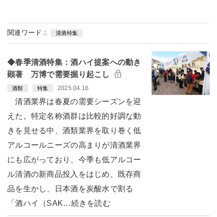
関連ワード：
清酒特集
◆春季清酒特集：酒ハイ提案への動き
顕著 万博で需要掘り起こし
2025.04.16
酒類
特集
清酒業界は春夏の需要シーズンを迎
えた。特定名称酒群は比較的好調な動
きを見せる中、酒類業界を取り巻く低
アルコールニーズの高まりが清酒業界
にも広がっており、今季も低アルコー
ル清酒の新商品投入をはじめ、既存商
品を生かし、日本酒を炭酸水で割る
「酒ハイ（SAK…続きを読む