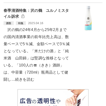
春季清酒特集：沢の鶴 ユルノミスタ
イル訴求
2025.04.16
酒類
特集
沢の鶴の24年4月から25年2月まで
の国内清酒事業の前年比売上高は、数
量ベースで5％減、金額ベースで3％減
となっている。「米だけの酒」と「純
米酒 山田錦」は堅調な推移となって
いる。「100人の〓（きき）酒師」
は、中容量（720ml）瓶商品として健
闘し…続きを読む