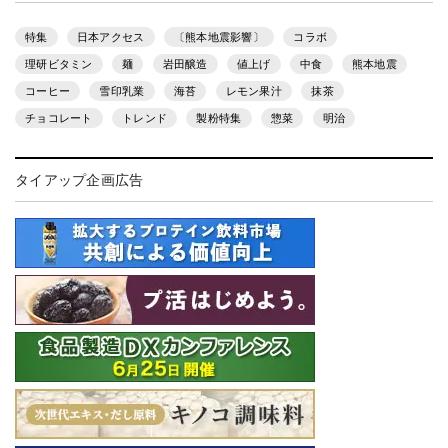
特集
日本アクセス
〔熊本地震影響〕
コラボ
理研ビタミン
麺
岩田醸造
値上げ
中食
熊本地震
コーヒー
雪印乳業
海苔
レモン果汁
抹茶
チョコレート
トレンド
製粉特集
惣菜
明治
タイアップ企画広告