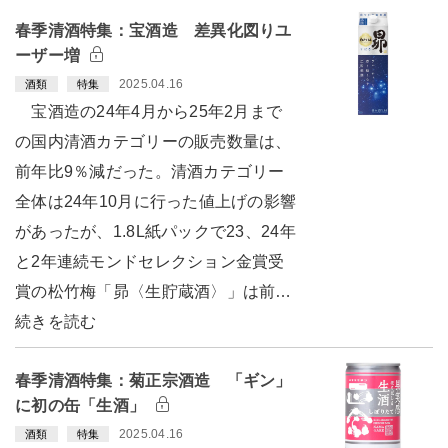
春季清酒特集：宝酒造 差異化図りユ
ーザー増
2025.04.16
酒類
特集
宝酒造の24年4月から25年2月まで
の国内清酒カテゴリーの販売数量は、
前年比9％減だった。清酒カテゴリー
全体は24年10月に行った値上げの影響
があったが、1.8L紙パックで23、24年
と2年連続モンドセレクション金賞受
賞の松竹梅「昴〈生貯蔵酒〉」は前…
続きを読む
春季清酒特集：菊正宗酒造 「ギン」
に初の缶「生酒」
2025.04.16
酒類
特集