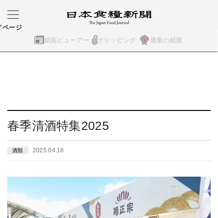
イページ
紙面ビューアー
クリッピング
最新の紙面
春季清酒特集2025
2025.04.16
酒類