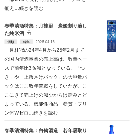
揃え…続きを読む
春季清酒特集：月桂冠 炭酸割り適し
た純米酒
2025.04.16
酒類
特集
月桂冠の24年4月から25年2月まで
の国内清酒事業の売上高は、数量ベー
スで前年比3％減となっている。「つ
き」や「上撰さけパック」の大容量パ
ックはここ数年苦戦をしていたが、こ
こにきて売上げの減少からは踏みとど
まっている。機能性商品「糖質・プリ
ン体Wゼロ…続きを読む
春季清酒特集：白鶴酒造 若年層取り