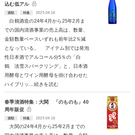
込む低アル
2025.04.16
酒類
特集
白鶴酒造の24年4月から25年2月ま
での国内清酒事業の売上高は、数量、
金額数量ベースいずれも前年比2％減
となっている。 アイテム別では発泡
性日本酒でアルコール分5％の「白
鶴 淡雪スパークリング」と、日本酒
用酵母とワイン用酵母を掛け合わせた
ハイブリッ…続きを読む
春季清酒特集：大関 「のものも」40
周年販促
2025.04.16
酒類
特集
大関の24年4月から25年2月までの