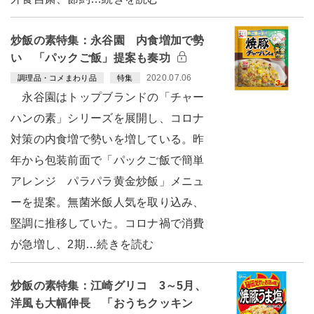
炒飯の素特集：永谷園 内食増加で勢
い 「パックご飯」提案も奏功
2020.07.06
調理品・コメまわり品
特集
永谷園はトップブランドの「チャー
ハンの素」シリーズを展開し、コロナ
対策の内食増で勢いを増している。昨
年から包装前面で「パックご飯で簡単
アレンジ パラパラ黄金炒飯」メニュ
ーを提案。無菌米飯人気を取り込み、
堅調に推移していた。コロナ禍で消費
が急増し、2期…続きを読む
炒飯の素特集：江崎グリコ 3～5月、
洋風も大幅伸長 「おうちクッキン