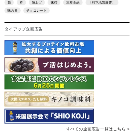
麺
春
値上げ
抹茶
三菱食品
〔熊本地震影響〕
味の素
チョコレート
タイアップ企画広告
すべての企画広告一覧はこちら >