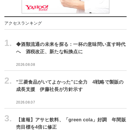
アクセスランキング
1.
◆酒類流通の未来を探る：一杯の意味問い直す時代
へ 酒税改正、新たな転換点に
2026.08.08
2.
“三菱食品がいてよかった”に全力 4戦略で製販の
成長支援 伊藤社長が方針示す
2026.08.07
3.
【速報】アサヒ飲料、「green cola」好調 年間販
売目標を4倍に修正