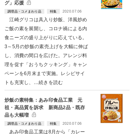
グ」応援
2020.07.06
調理品・コメまわり品
特集
江崎グリコは具入り炒飯、洋風炒め
ご飯の素を展開し、コロナ禍による内
食ニーズの盛り上がりに応えている。
3～5月の炒飯の素売上げを大幅に伸ば
し、消費の間口を広げた。アレンジ料
理を促す「おうちクッキング」キャン
ペーンを6月末まで実施。レシピサイ
トも充実し、…続きを読む
炒飯の素特集：あみ印食品工業 元
祖・高品質を訴求 新商品2品・既存
品も大幅増
2020.07.06
調理品・コメまわり品
特集
あみ印食品工業は8月から「カレー