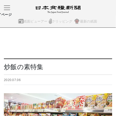
イページ
紙面ビューアー
クリッピング
最新の紙面
炒飯の素特集
2020.07.06