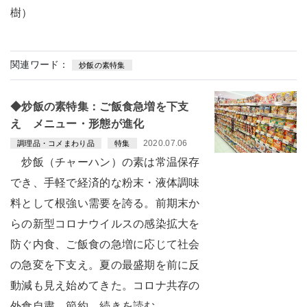
樹）
関連ワード：
炒飯の素特集
◆炒飯の素特集：ご飯食急増を下支
え メニュー・形態が進化
2020.07.06
調理品・コメまわり品
特集
炒飯（チャーハン）の素は常温保存
でき、手軽で経済的な粉末・液体調味
料として根強い需要を誇る。前期末か
らの新型コロナウイルスの感染拡大を
防ぐ内食、ご飯食の急増に応じて社会
の急変を下支え。夏の最盛期を前に反
動減も見え始めてきた。コロナ共存の
外食自粛、節約…続きを読む