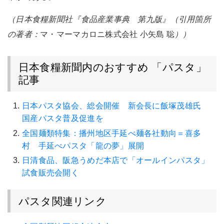
（日本食糧新聞社『食品産業事典 第九版』（引用箇所
の著者：
マ・マーマカロニ株式会社 小矢島 聡
））
日本食糧新聞内のおすすめ 「パスタ」
記事
日本パスタ協会、総会開催 新会長に飯塚茂雄氏
国産パスタ普及促進を
全国麺類特集：播州地区手延べ麺各社動向＝喜多
村 手延べパスタ「龍の夢」展開
日清食品、阪急うめだ本店で「オールインパスタ」
試食販売会開く
パスタ関連リンク