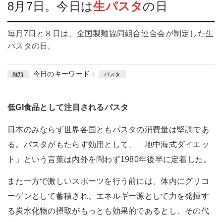
8月7日。今日は
生パスタ
の日
毎月7日と８日は、全国製麺協同組合連合会が制定した生
パスタの日。
今日のキーワード：
麺類
パスタ
低GI
食品として注目されるパスタ
日本のみならず世界各国ともパスタの消費量は堅調であ
る。パスタがもたらす効用として、「地中海式ダイエッ
ト」という言葉は内外を問わず1980年後半に定着した。
また一方で激しいスポーツを行う前には、体内にグリコ
ーゲンとして蓄積され、エネルギー源として力を発揮す
る炭水化物の摂取がもっとも効果的であるとし、その代