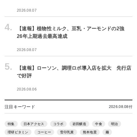
2026.08.07
4.
【速報】植物性ミルク、豆乳・アーモンドの2強
26年上期過去最高達成
2026.08.07
5.
【速報】ローソン、調理ロボ導入店を拡大 先行店
で好評
2026.08.06
注目キーワード
2026.08.08付
特集
日本アクセス
コラボ
岩田醸造
中食
明治
理研ビタミン
コーヒー
雪印乳業
熊本地震
麺