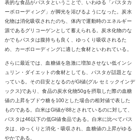
表的な食品がパスタということで、いわゆる「パスタカ
ーボローディング」が脚光を浴びるようになった。炭水
化物は消化吸収されたのち、体内で運動時のエネルギー
源であるグリコーゲンとして蓄えられる。炭水化物のな
かでもパスタは腹持ちも良く、ゆっくり吸収されるた
め、カーボローディングに適した食材といわれている。
さらに最近では、血糖値を急激に増加させない低インシ
ュリン・ダイエットの食材としても、パスタが話題とな
っている。その目安となるのがGI値(グル セミックインデ
ックス)であり、食品の炭水化物50gを摂取した際の血糖
値の上昇をブドウ糖を100とした場合の相対値で表した
ものである。白米はGI値が88とされているのに対して、
パスタは46以下の低GI値食品である。白米に比べてパス
タは、ゆっくりと消化・吸収され、血糖値の上昇がゆる
やかである。