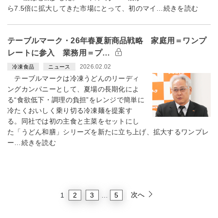
ら7.5倍に拡大してきた市場にとって、初のマイ…続きを読む
テーブルマーク・26年春夏新商品戦略 家庭用＝ワンプ
レートに参入 業務用＝プ…
2026.02.02
冷凍食品
ニュース
テーブルマークは冷凍うどんのリーディ
ングカンパニーとして、夏場の長期化によ
る“食欲低下・調理の負担”をレンジで簡単に
冷たくおいしく乗り切る冷凍麺を提案す
る。同社では初の主食と主菜をセットにし
た「うどん和膳」シリーズを新たに立ち上げ、拡大するワンプレ
ー…続きを読む
次へ
2
3
5
1
…