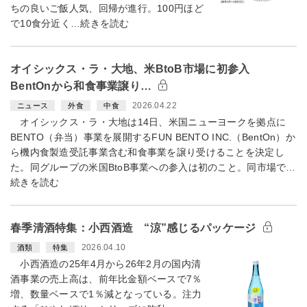
ちの良いご飯人気、回帰が進行。100円ほど
で10食分近く…続きを読む
オイシックス・ラ・大地、米BtoB市場に初参入
BentOnから和食事業譲り…
2026.04.22
ニュース
外食
中食
オイシックス・ラ・大地は14日、米国ニューヨークを拠点に
BENTO（弁当）事業を展開するFUN BENTO INC.（BentOn）か
ら機内食製造受託事業含む和食事業を譲り受けることを決定し
た。同グループの米国BtoB事業への参入は初のこと。同市場で…
続きを読む
春季清酒特集：小西酒造 “涼”感じるパッケージ
2026.04.10
酒類
特集
小西酒造の25年4月から26年2月の国内清
酒事業の売上高は、前年比金額ベースで7％
増、数量ベースで1％減となっている。注力