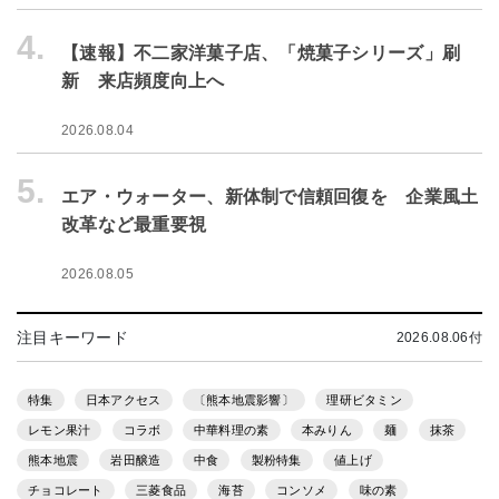
4.
【速報】不二家洋菓子店、「焼菓子シリーズ」刷
新 来店頻度向上へ
2026.08.04
5.
エア・ウォーター、新体制で信頼回復を 企業風土
改革など最重要視
2026.08.05
注目キーワード
2026.08.06付
特集
日本アクセス
〔熊本地震影響〕
理研ビタミン
レモン果汁
コラボ
中華料理の素
本みりん
麺
抹茶
熊本地震
岩田醸造
中食
製粉特集
値上げ
チョコレート
三菱食品
海苔
コンソメ
味の素