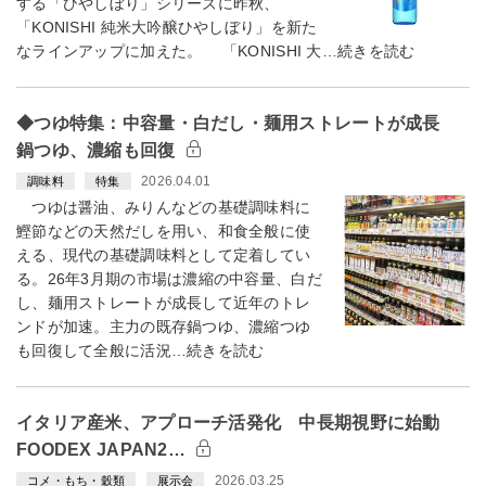
する「ひやしぼり」シリーズに昨秋、
「KONISHI 純米大吟醸ひやしぼり」を新た
なラインアップに加えた。 「KONISHI 大…続きを読む
◆つゆ特集：中容量・白だし・麺用ストレートが成長
鍋つゆ、濃縮も回復
2026.04.01
調味料
特集
つゆは醤油、みりんなどの基礎調味料に
鰹節などの天然だしを用い、和食全般に使
える、現代の基礎調味料として定着してい
る。26年3月期の市場は濃縮の中容量、白だ
し、麺用ストレートが成長して近年のトレ
ンドが加速。主力の既存鍋つゆ、濃縮つゆ
も回復して全般に活況…続きを読む
イタリア産米、アプローチ活発化 中長期視野に始動
FOODEX JAPAN2…
2026.03.25
コメ・もち・穀類
展示会