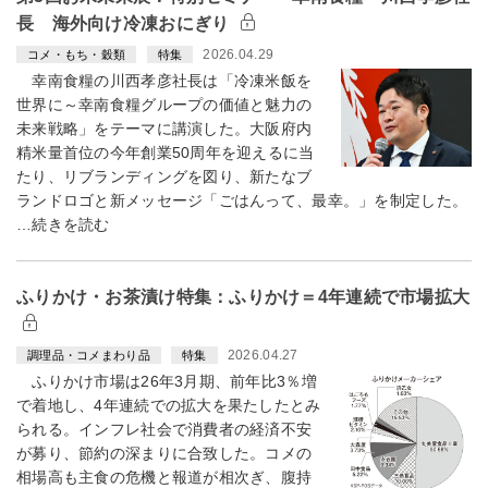
長 海外向け冷凍おにぎり
2026.04.29
コメ・もち・穀類
特集
幸南食糧の川西孝彦社長は「冷凍米飯を
世界に～幸南食糧グループの価値と魅力の
未来戦略」をテーマに講演した。大阪府内
精米量首位の今年創業50周年を迎えるに当
たり、リブランディングを図り、新たなブ
ランドロゴと新メッセージ「ごはんって、最幸。」を制定した。
…続きを読む
ふりかけ・お茶漬け特集：ふりかけ＝4年連続で市場拡大
2026.04.27
調理品・コメまわり品
特集
ふりかけ市場は26年3月期、前年比3％増
で着地し、4年連続での拡大を果たしたとみ
られる。インフレ社会で消費者の経済不安
が募り、節約の深まりに合致した。コメの
相場高も主食の危機と報道が相次ぎ、腹持