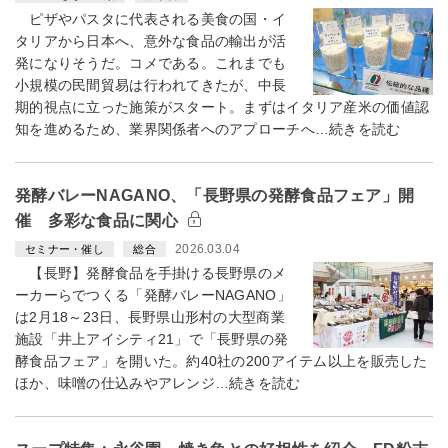
ピザやパスタに代表される美食の国・イ
タリアから日本へ、意外な食品の輸出が活
発になりそうだ。コメである。これまでも
小規模の民間貿易は行われてきたが、中長
期的視点に立った施策がスタート。まずはイタリア産米の価値認
知を進めるため、業界関係者へのアプローチへ…続きを読む
発酵バレーNAGANO、「長野県の発酵食品フェア」開
催 多彩な食品に関心
2026.03.04
セミナー・催し
総合
【長野】発酵食品を手掛ける長野県のメ
ーカーらでつくる「発酵バレーNAGANO」
は2月18～23日、長野県山形村の大型商業
施設「井上アイシティ21」で「長野県の発
酵食品フェア」を開いた。約40社の200アイテム以上を販売した
ほか、味噌の仕込みやアレンジ…続きを読む