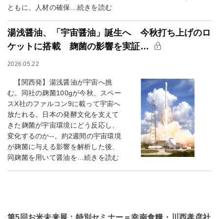
ともに、人材の確保…続きを読む
湯浅醤油、「宇宙醤油」誕生へ 今秋打ち上げのロ
ケットに搭載 麹菌の影響を実証…
2026.05.22
【関西発】湯浅醤油が宇宙へ挑
む。同社の麹菌100gが今秋、スペー
スX社のファルコン9に載って宇宙へ
放たれる。日本の発酵文化を支えて
きた麹菌が宇宙環境にどう反応し、
変化するのか--。約2週間の宇宙環境
が麹菌に与える影響を解析した後、
同麹菌を用いて醤油を…続きを読む
第5回お米未来展：特別セミナー＝幸南食糧・川西孝彦社