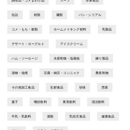
調理品・コメまわり品
スープ
冷凍食品
缶詰
粉類
麺類
パン・シリアル
コメ・もち・穀類
ホームメイキング材料
乳製品
デザート・ヨーグルト
アイスクリーム
ハム・ソーセージ
水産乾物・塩蔵他
練り製品
漬物・佃煮
豆腐・納豆・コンニャク
農産乾物
その他加工食品
生鮮食品
珍味
惣菜
菓子
嗜好飲料
果実飲料
清涼飲料
牛乳・乳飲料
酒類
乳幼児食品
健康食品