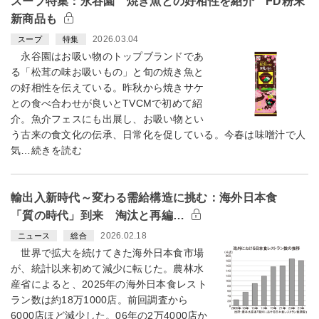
スープ特集：永谷園 焼き魚との好相性を紹介 FD粉末
新商品も
2026.03.04
スープ
特集
永谷園はお吸い物のトップブランドであ
る「松茸の味お吸いもの」と旬の焼き魚と
の好相性を伝えている。昨秋から焼きサケ
との食べ合わせが良いとTVCMで初めて紹
介。魚介フェスにも出展し、お吸い物とい
う古来の食文化の伝承、日常化を促している。今春は味噌汁で人
気…続きを読む
輸出入新時代～変わる需給構造に挑む：海外日本食
「質の時代」到来 淘汰と再編…
2026.02.18
ニュース
総合
世界で拡大を続けてきた海外日本食市場
が、統計以来初めて減少に転じた。農林水
産省によると、2025年の海外日本食レスト
ラン数は約18万1000店。前回調査から
6000店ほど減少した。06年の2万4000店か