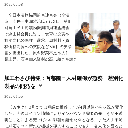
2026.07.08
全日本漬物協同組合連合会（全漬
連、会長＝中園雅治氏）は3日、第8
回自由民主党漬物振興議員連盟総会
で森山裕会長に対し、食育の充実や
和食文化の保護・継承、原材料・資
材価格高騰への支援など7項目の要請
書を提出した。原料野菜不足や人件
費上昇、石油由来資材の高…続きを読む
加工わさび特集：首都圏＝人材確保が急務 差別化
製品の開発を
2026.06.05
〈カネク〉3月までは順調に推移したが4月以降から状況が変化
した。今後はイラン情勢によりインバウンド需要の先行きが不透
明なことによる売上げへの影響が懸念材料となる。また人手不足
に対応すべく新たな機械を導入することで省力、省人化を図ると