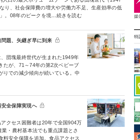
となり、社会保障費の増大や労働力不足、生産効率の低
題」。08年のピークを境…続きを読む
媒
特
口問題、矢継ぎ早に到来
、団塊最終世代が生まれた1949年
きたが、71～74年の第2次ベビーブ
がりでの減少傾向が続いている。中
料安全保障実現へ
アクセス困難者は20年で全国904万
農業・農村基本法でも重点課題とさ
食料安全保障を追加。食品アクセス