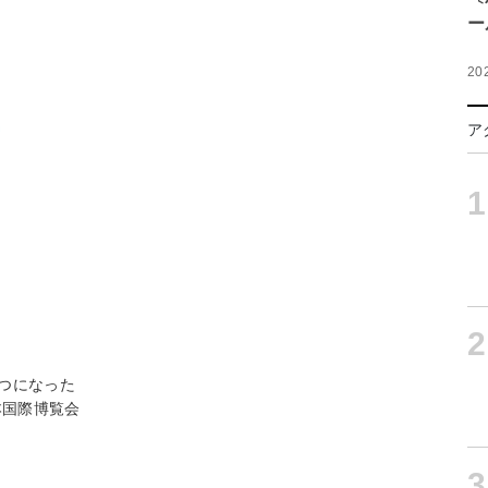
ー
20
ア
1
2
つになった
本国際博覧会
3