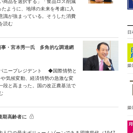
い商品を選択する」「食品ロス削減
ったように、地球の未来を考慮に入
意識が強まっている。そうした消費
を読む
日
商事・宮本秀一氏 多角的な調達網
媒
パニープレジデント ◆国際情勢と
争や気候変動、経済情勢の急激な変
一段と高まった。国の改正農基法で
む
媒
、後期高齢者に
人口の最大ボリュームゾーンである団塊世代（1947