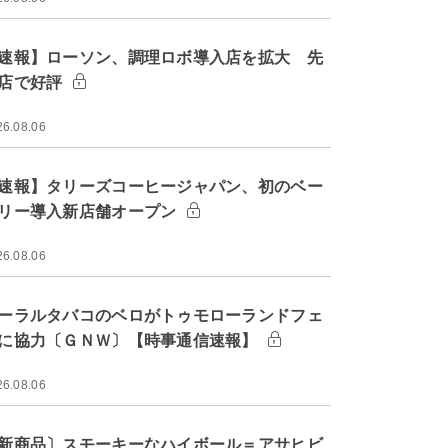
速報】ローソン、調理ロボ導入店を拡大 先
店で好評
26.08.06
速報】タリーズコーヒージャパン、初のベー
リー導入新店舗オープン
26.08.06
ーラルタバコのベロがトゥモローランドフェ
に協力〔ＧＮＷ〕【時事通信速報】
26.08.06
新商品〕スモーキーなハイボール＝アサヒビ