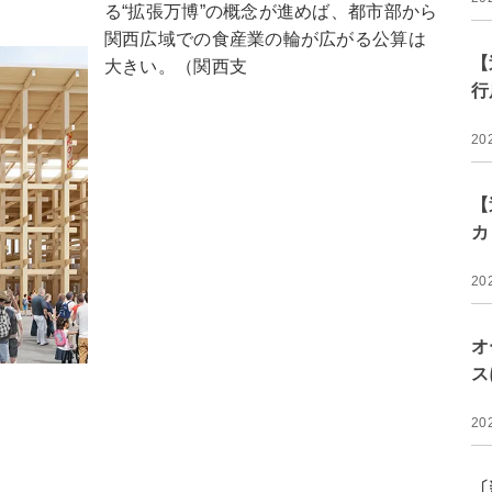
る“拡張万博”の概念が進めば、都市部から
関西広域での食産業の輪が広がる公算は
【
大きい。（関西支
行
20
【
カ
20
オ
ス
20
〔