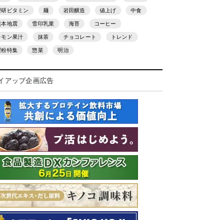
理研ビタミン
麺
岩田醸造
値上げ
中食
熊本地震
雪印乳業
海苔
コーヒー
レモン果汁
抹茶
チョコレート
トレンド
製粉特集
惣菜
明治
イアップ企画広告