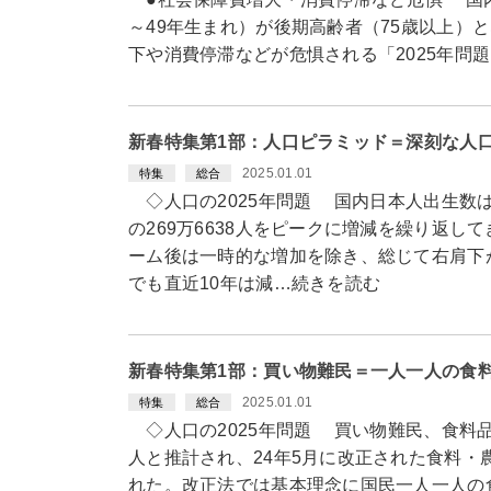
～49年生まれ）が後期高齢者（75歳以上）
下や消費停滞などが危惧される「2025年問
新春特集第1部：人口ピラミッド＝深刻な人
2025.01.01
特集
総合
◇人口の2025年問題 国内日本人出生数は
の269万6638人をピークに増減を繰り返して
ーム後は一時的な増加を除き、総じて右肩下
でも直近10年は減…続きを読む
新春特集第1部：買い物難民＝一人一人の食
2025.01.01
特集
総合
◇人口の2025年問題 買い物難民、食料品
人と推計され、24年5月に改正された食料・
れた。改正法では基本理念に国民一人一人の