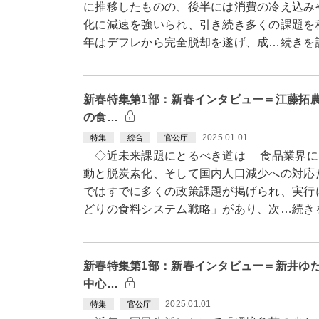
に推移したものの、後半には消費の冷え込み
化に減速を強いられ、引き続き多くの課題を積
年はデフレから完全脱却を遂げ、成…続きを
新春特集第1部：新春インタビュー＝江藤拓
の食…
2025.01.01
特集
総合
官公庁
◇近未来課題にとるべき道は 食品業界に
動と脱炭素化、そして国内人口減少への対応
ではすでに多くの政策課題が掲げられ、実行
どりの食料システム戦略」があり、次…続き
新春特集第1部：新春インタビュー＝新井ゆ
中心…
2025.01.01
特集
官公庁