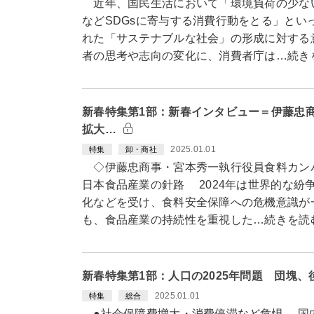
近年、国民生活において「環境負荷の少な
などSDGsに寄与する消費行動をとる」とい
れた「サステナブルな社会」の形成に対する
者の思考や志向の変化に、消費者庁は…続き
新春特集第1部：新春インタビュー＝伊藤忠
拡大…
2025.01.01
特集
卸・商社
◇伊藤忠商事・宮本秀一執行役員食料カン
日本食品産業の針路 2024年は世界的な紛
化などを受け、食料安全保障への危機意識が
も、食品産業の持続性を重視した…続きを読
新春特集第1部：人口の2025年問題 団塊
2025.01.01
特集
総合
●社会保障費増大・消費停滞など危惧 国内