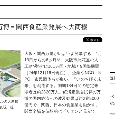
万博＝関西食産業発展へ大商機
大阪・関西万博がいよいよ開幕する。4月
13日からの6ヵ月間、大阪市此花区の人
工島“夢洲”に161ヵ国・地域と9国際機関
（24年12月16日現在）、企業やNGO・N
速
PO、市民団体らが集い、「いのち輝く未
来」を創造する。開期184日間の想定来
場者は約2820万人。経済産業省試算の万
ベ
博の国内経済への波及効果は約2兆9000
トルの大屋根
の
億円で、関西、日本の食産業も動かす。
表現 提
関西全域を仮想的パビリオンと見立て
20