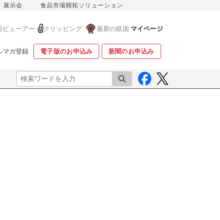
展示会
食品市場開拓ソリューション
面ビューアー
クリッピング
最新の紙面
マイページ
ルマガ登録
電子版のお申込み
新聞のお申込み
検索