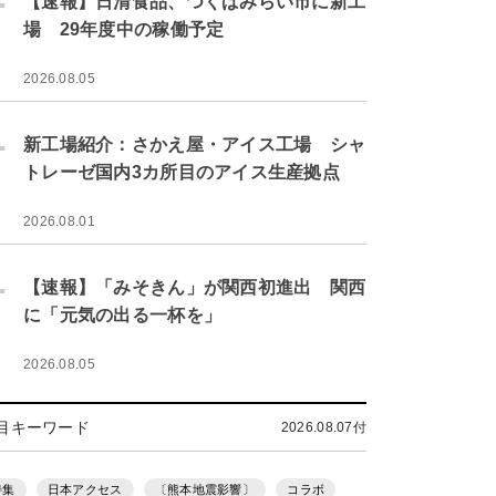
【速報】日清食品、つくばみらい市に新工
場 29年度中の稼働予定
2026.08.05
.
新工場紹介：さかえ屋・アイス工場 シャ
トレーゼ国内3カ所目のアイス生産拠点
2026.08.01
.
【速報】「みそきん」が関西初進出 関西
に「元気の出る一杯を」
2026.08.05
目キーワード
2026.08.07付
特集
日本アクセス
〔熊本地震影響〕
コラボ