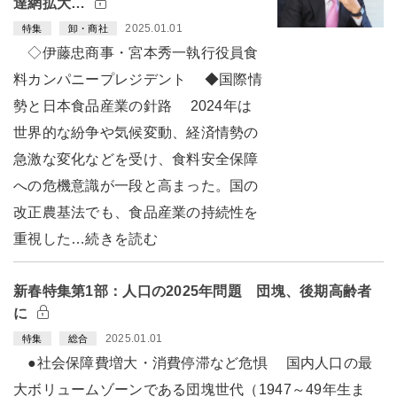
達網拡大…
2025.01.01
特集
卸・商社
◇伊藤忠商事・宮本秀一執行役員食
料カンパニープレジデント ◆国際情
勢と日本食品産業の針路 2024年は
世界的な紛争や気候変動、経済情勢の
急激な変化などを受け、食料安全保障
への危機意識が一段と高まった。国の
改正農基法でも、食品産業の持続性を
重視した…続きを読む
新春特集第1部：人口の2025年問題 団塊、後期高齢者
に
2025.01.01
特集
総合
●社会保障費増大・消費停滞など危惧 国内人口の最
大ボリュームゾーンである団塊世代（1947～49年生ま