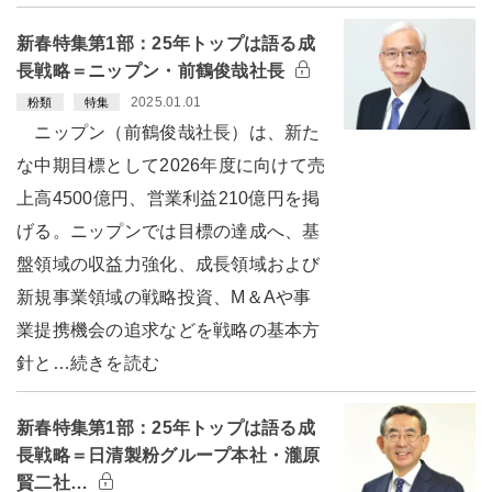
新春特集第1部：25年トップは語る成
長戦略＝ニップン・前鶴俊哉社長
2025.01.01
粉類
特集
ニップン（前鶴俊哉社長）は、新た
な中期目標として2026年度に向けて売
上高4500億円、営業利益210億円を掲
げる。ニップンでは目標の達成へ、基
盤領域の収益力強化、成長領域および
新規事業領域の戦略投資、M＆Aや事
業提携機会の追求などを戦略の基本方
針と…続きを読む
新春特集第1部：25年トップは語る成
長戦略＝日清製粉グループ本社・瀧原
賢二社…