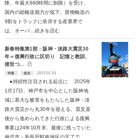
降、年最大960時間に制限）を受け、
国内の総輸送能力が低下。貨物輸送の
9割をトラックに依存する産業界で
は、オーバ…続きを読む
新春特集第1部：阪神・淡路大震災30
年＝復興行政に区切り 記憶と教訓、
後世つ…
2025.01.01
特集
総合
●持続性注目される起点に 2025年
1月17日、神戸市を中心とした阪神地
域に甚大な被害をもたらした阪神・淡
路大震災から丸30年を迎える。震災直
後から進められてきた行政による復興
事業は24年10月末、最後に残っていた
神戸市・新長田駅南地区の完了で、