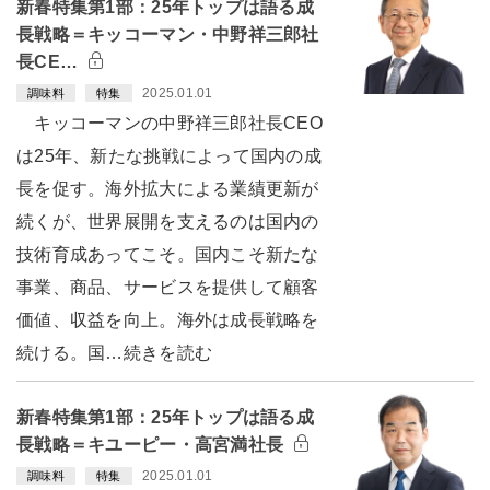
新春特集第1部：25年トップは語る成
長戦略＝キッコーマン・中野祥三郎社
長CE…
2025.01.01
調味料
特集
キッコーマンの中野祥三郎社長CEO
は25年、新たな挑戦によって国内の成
長を促す。海外拡大による業績更新が
続くが、世界展開を支えるのは国内の
技術育成あってこそ。国内こそ新たな
事業、商品、サービスを提供して顧客
価値、収益を向上。海外は成長戦略を
続ける。国…続きを読む
新春特集第1部：25年トップは語る成
長戦略＝キユーピー・高宮満社長
2025.01.01
調味料
特集