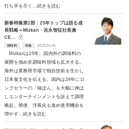
打ち手を尽く…続きを読む
新春特集第1部：25年トップは語る成
長戦略＝Mizkan・吉永智征社長兼
CE…
2025.01.01
調味料
特集
Mizkanは25年、国内外の調味料の
展開を強め非調味料領域も拡大する。
海外は業務用市場で独自技術を生かし
日本食文化を伝える。国内は24年にロ
ングセラーの「味ぽん」を大幅に伸ば
しエンターテインメントを訴えて調理
喚起。簡便、洋風化も進め使用機会を
増やす…続きを読む