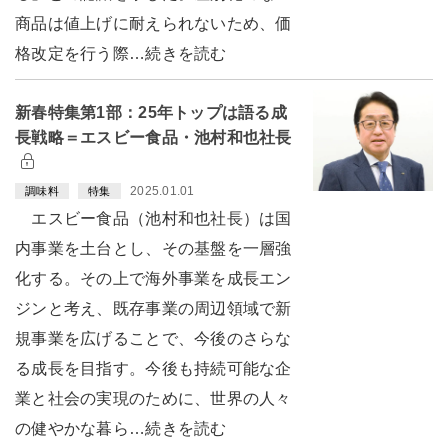
商品は値上げに耐えられないため、価
格改定を行う際…続きを読む
新春特集第1部：25年トップは語る成
長戦略＝エスビー食品・池村和也社長
2025.01.01
調味料
特集
エスビー食品（池村和也社長）は国
内事業を土台とし、その基盤を一層強
化する。その上で海外事業を成長エン
ジンと考え、既存事業の周辺領域で新
規事業を広げることで、今後のさらな
る成長を目指す。今後も持続可能な企
業と社会の実現のために、世界の人々
の健やかな暮ら…続きを読む