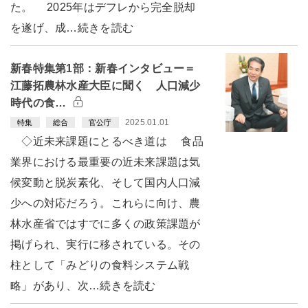
た。 2025年はデフレから完全脱却
を遂げ、成…続きを読む
新春特集第1部：新春インタビュー＝
江藤拓農林水産大臣に聞く 人口減少
時代の食…
2025.01.01
特集
総合
官公庁
◇近未来課題にとるべき道は 食品
業界における最重要の近未来課題は気
候変動と脱炭素化、そして国内人口減
少への対応だろう。これらに向け、農
林水産省ではすでに多くの政策課題が
掲げられ、実行に移されている。その
柱として「みどりの食料システム戦
略」があり、次…続きを読む