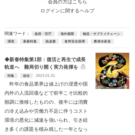
会員の方はこちら
ログインに関するヘルプ
関連ワード：
政府・官庁
海外展開
物流・サプライチェーン
環境
新春特集
脱炭素
食料安全保障
農林水産省
◆新春特集第1部：復活と再生で成長
軌道へ 難局切り開く実力発揮を
2025.01.01
特集
総合
昨年の食品業界は値上げの浸透や国
内外の人流回復などで前半こそ比較的
順調に推移したものの、後半には消費
の冷え込みや労働力不足に伴うコスト
環境の悪化に減速を強いられ、引き続
き多くの課題を積み残した一年となっ