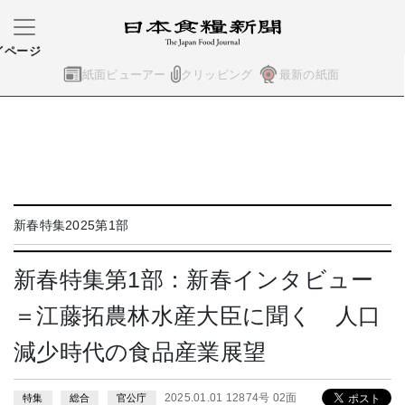
イページ
紙面ビューアー
クリッピング
最新の紙面
新春特集2025第1部
新春特集第1部：新春インタビュー
＝江藤拓農林水産大臣に聞く 人口
減少時代の食品産業展望
2025.01.01 12874号 02面
特集
総合
官公庁