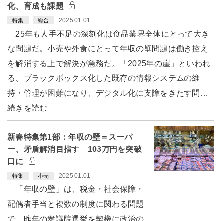
化、育成も課題
2025.01.01
特集
総合
25年も人手不足の深刻化は食品業界全体にとって大き
な問題だ。小売や外食にとって年収の壁問題は働き控え
を解消する上で解決が急務だ。「2025年の崖」といわれ
る、ブラックボックス化した既存の情報システムの維
持・管理が困難になり、デジタル化に支障をきたす問…
続きを読む
新春特集第1部：年収の壁＝スーパ
ー、矛盾解消目指す 103万円を突破
口に
2025.01.01
特集
小売
「年収の壁」は、税金・社会保障・
配偶者手当と複数の制度に関わる問題
で、昨年の衆議院選挙を契機に政治の