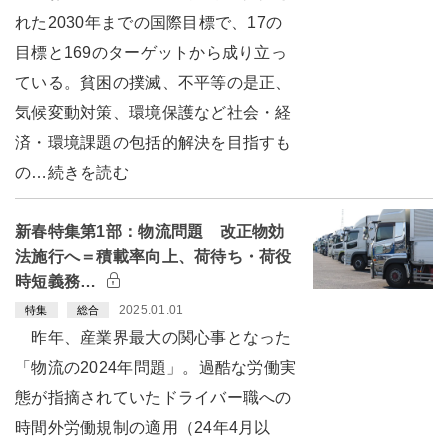
れた2030年までの国際目標で、17の
目標と169のターゲットから成り立っ
ている。貧困の撲滅、不平等の是正、
気候変動対策、環境保護など社会・経
済・環境課題の包括的解決を目指すも
の…続きを読む
新春特集第1部：物流問題 改正物効
法施行へ＝積載率向上、荷待ち・荷役
時短義務…
2025.01.01
特集
総合
昨年、産業界最大の関心事となった
「物流の2024年問題」。過酷な労働実
態が指摘されていたドライバー職への
時間外労働規制の適用（24年4月以