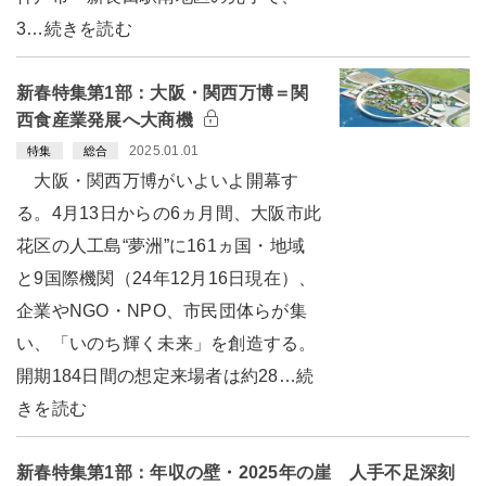
3…続きを読む
新春特集第1部：大阪・関西万博＝関
西食産業発展へ大商機
2025.01.01
特集
総合
大阪・関西万博がいよいよ開幕す
る。4月13日からの6ヵ月間、大阪市此
花区の人工島“夢洲”に161ヵ国・地域
と9国際機関（24年12月16日現在）、
企業やNGO・NPO、市民団体らが集
い、「いのち輝く未来」を創造する。
開期184日間の想定来場者は約28…続
きを読む
新春特集第1部：年収の壁・2025年の崖 人手不足深刻