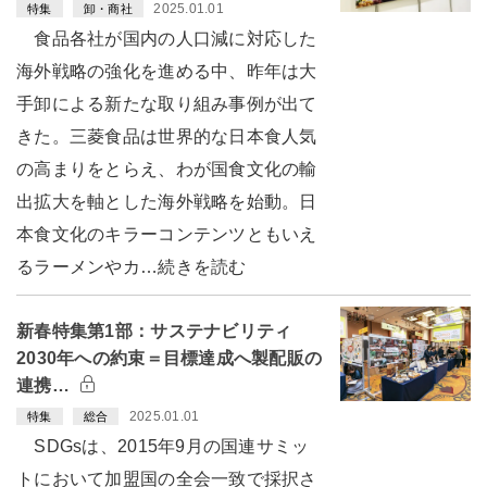
2025.01.01
特集
卸・商社
食品各社が国内の人口減に対応した
海外戦略の強化を進める中、昨年は大
手卸による新たな取り組み事例が出て
きた。三菱食品は世界的な日本食人気
の高まりをとらえ、わが国食文化の輸
出拡大を軸とした海外戦略を始動。日
本食文化のキラーコンテンツともいえ
るラーメンやカ…続きを読む
新春特集第1部：サステナビリティ
2030年への約束＝目標達成へ製配販の
連携…
2025.01.01
特集
総合
SDGsは、2015年9月の国連サミッ
トにおいて加盟国の全会一致で採択さ