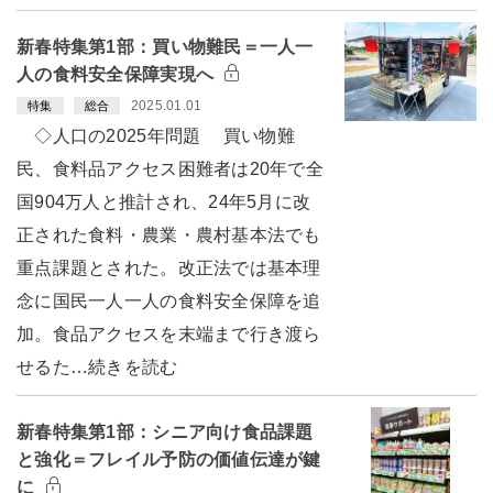
新春特集第1部：買い物難民＝一人一
人の食料安全保障実現へ
2025.01.01
特集
総合
◇人口の2025年問題 買い物難
民、食料品アクセス困難者は20年で全
国904万人と推計され、24年5月に改
正された食料・農業・農村基本法でも
重点課題とされた。改正法では基本理
念に国民一人一人の食料安全保障を追
加。食品アクセスを末端まで行き渡ら
せるた…続きを読む
新春特集第1部：シニア向け食品課題
と強化＝フレイル予防の価値伝達が鍵
に