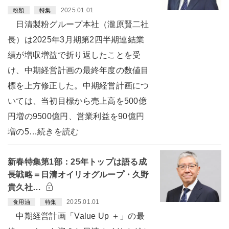
2025.01.01
粉類
特集
日清製粉グループ本社（瀧原賢二社
長）は2025年3月期第2四半期連結業
績が増収増益で折り返したことを受
け、中期経営計画の最終年度の数値目
標を上方修正した。中期経営計画につ
いては、当初目標から売上高を500億
円増の9500億円、営業利益を90億円
増の5…続きを読む
新春特集第1部：25年トップは語る成
長戦略＝日清オイリオグループ・久野
貴久社…
2025.01.01
食用油
特集
中期経営計画「Value Up ＋」の最