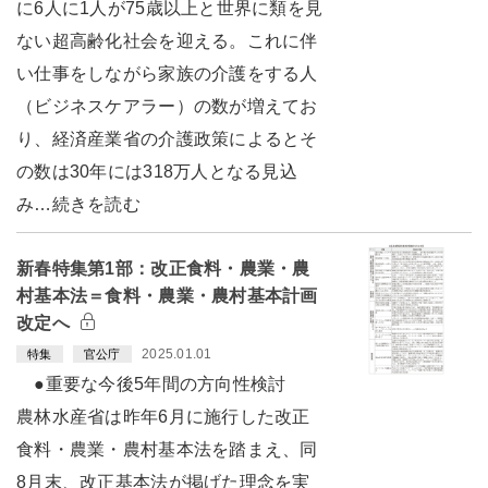
に6人に1人が75歳以上と世界に類を見
ない超高齢化社会を迎える。これに伴
い仕事をしながら家族の介護をする人
（ビジネスケアラー）の数が増えてお
り、経済産業省の介護政策によるとそ
の数は30年には318万人となる見込
み…続きを読む
新春特集第1部：改正食料・農業・農
村基本法＝食料・農業・農村基本計画
改定へ
2025.01.01
特集
官公庁
●重要な今後5年間の方向性検討
農林水産省は昨年6月に施行した改正
食料・農業・農村基本法を踏まえ、同
8月末、改正基本法が掲げた理念を実