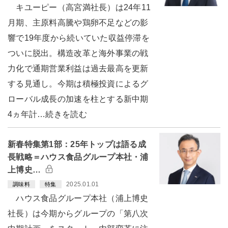
キユーピー（高宮満社長）は24年11
月期、主原料高騰や鶏卵不足などの影
響で19年度から続いていた収益停滞を
ついに脱出。構造改革と海外事業の戦
力化で通期営業利益は過去最高を更新
する見通し。今期は積極投資によるグ
ローバル成長の加速を柱とする新中期
4ヵ年計…続きを読む
新春特集第1部：25年トップは語る成
長戦略＝ハウス食品グループ本社・浦
上博史…
2025.01.01
調味料
特集
ハウス食品グループ本社（浦上博史
社長）は今期からグループの「第八次