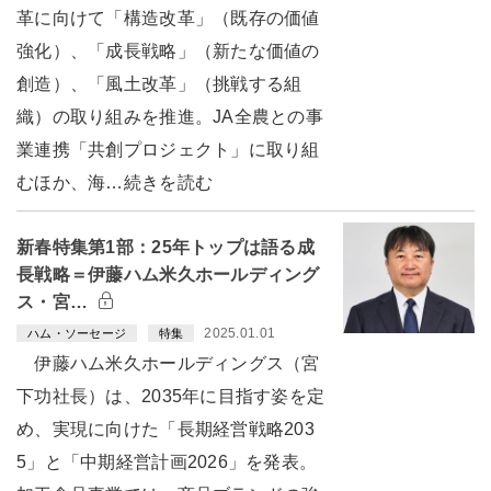
革に向けて「構造改革」（既存の価値
強化）、「成長戦略」（新たな価値の
創造）、「風土改革」（挑戦する組
織）の取り組みを推進。JA全農との事
業連携「共創プロジェクト」に取り組
むほか、海…続きを読む
新春特集第1部：25年トップは語る成
長戦略＝伊藤ハム米久ホールディング
ス・宮…
2025.01.01
ハム・ソーセージ
特集
伊藤ハム米久ホールディングス（宮
下功社長）は、2035年に目指す姿を定
め、実現に向けた「長期経営戦略203
5」と「中期経営計画2026」を発表。