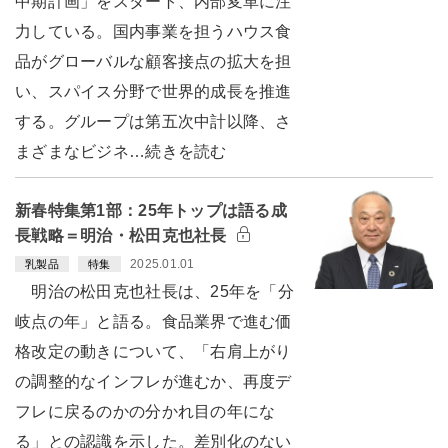
中期計画」をスタート、内部変革に注
力している。国内事業を担うハウス食
品がグローバルな顧客接点の拡大を担
い、スパイス分野で世界的成長を推進
する。グループは第五次中計以降、さ
まざまなビジネ…続きを読む
新春特集第1部：25年トップは語る成
長戦略＝明治・松田克也社長
2025.01.01
乳製品
特集
明治の松田克也社長は、25年を「分
岐点の年」と語る。食品業界で進む価
格改定の動きについて、「右肩上がり
の調整的なインフレが進むか、再度デ
フレに戻るのかの分かれ目の年にな
る」との認識を示した。差別化のない