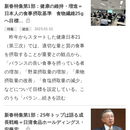
新春特集第1部：健康の維持・増進＝
日本人の食事摂取基準 食物繊維25g
へ目標…
2025.01.01
特集
総合
昨年からスタートした健康日本21
（第三次）では、適切な量と質の食事
を摂取することが重要との観点から、
「バランスの良い食事を摂っている者
の増加」「野菜摂取量の増加」「果物
摂取量の改善」「食塩摂取量の減少」
などについて目標を設定している。こ
のうち「バラン…続きを読む
新春特集第1部：25年トップは語る成
長戦略＝日清食品ホールディングス・
安藤宏…