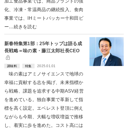
加工食品事業では、商品ブランドの強
化、冷凍・常温商品の継続投入、食肉
事業では、IHミートパッカー十和田ビ
ー…続きを読む
新春特集第1部：25年トップは語る成
長戦略＝味の素・藤江太郎社長CEO
2025.01.01
調味料
特集
味の素はアミノサイエンスで地球の
幸福に貢献する志を掲げ、未来指標か
ら戦略、課題を追求する中期ASV経営
を進めている。独自事業で革新して指
標を高く設定。エベレスト登頂に例え
ながらも今期、大幅な増収増益で推移
し、着実に歩を進めた。コスト高には