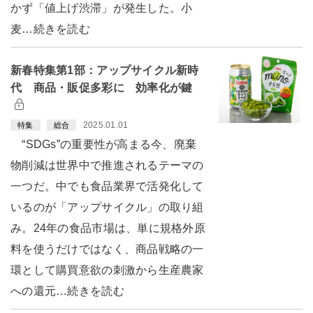
かず「値上げ渋滞」が発生した。小
麦…続きを読む
新春特集第1部：アップサイクル新時
代 商品・販促多彩に 効率化が鍵
2025.01.01
特集
総合
“SDGs”の重要性が高まる今、廃棄
物削減は世界中で推進されるテーマの
一つだ。中でも食品業界で活発化して
いるのが「アップサイクル」の取り組
み。24年の食品市場は、単に規格外原
料を使うだけではなく、商品戦略の一
環として購買意欲の刺激から生産農家
への還元…続きを読む