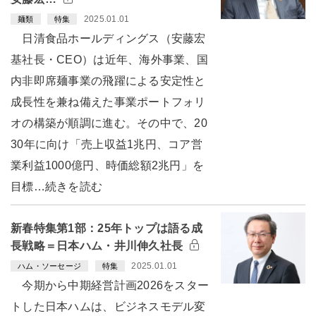
2025.01.01
麺類
特集
日清食品ホールディングス（安藤宏
基社長・CEO）は近年、海外事業、国
内非即席麺事業の飛躍による安定性と
成長性を兼ね備えた事業ポートフォリ
オの構築が順調に進む。その中で、20
30年に向け「売上収益1兆円、コア営
業利益1000億円、時価総額2兆円」を
目標…続きを読む
新春特集第1部：25年トップは語る成
長戦略＝日本ハム・井川伸久社長
2025.01.01
ハム・ソーセージ
特集
今期から中期経営計画2026をスター
トした日本ハムは、ビジネスモデル変