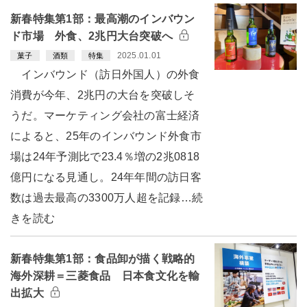
新春特集第1部：最高潮のインバウン
ド市場 外食、2兆円大台突破へ
2025.01.01
菓子
酒類
特集
インバウンド（訪日外国人）の外食
消費が今年、2兆円の大台を突破しそ
うだ。マーケティング会社の富士経済
によると、25年のインバウンド外食市
場は24年予測比で23.4％増の2兆0818
億円になる見通し。24年年間の訪日客
数は過去最高の3300万人超を記録…続
きを読む
新春特集第1部：食品卸が描く戦略的
海外深耕＝三菱食品 日本食文化を輸
出拡大