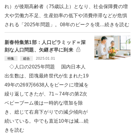
れ）が後期高齢者（75歳以上）となり、社会保障費の増
大や労働力不足、生産効率の低下や消費停滞などが危惧
される「2025年問題」。08年のピークを境…続きを読む
新春特集第1部：人口ピラミッド＝深
刻な人口問題、矢継ぎ早に到来
2025.01.01
特集
総合
◇人口の2025年問題 国内日本人
出生数は、団塊最終世代が生まれた19
49年の269万6638人をピークに増減を
繰り返してきたが、71～74年の第2次
ベビーブーム後は一時的な増加を除
き、総じて右肩下がりでの減少傾向が
続いている。中でも直近10年は減…続
きを読む