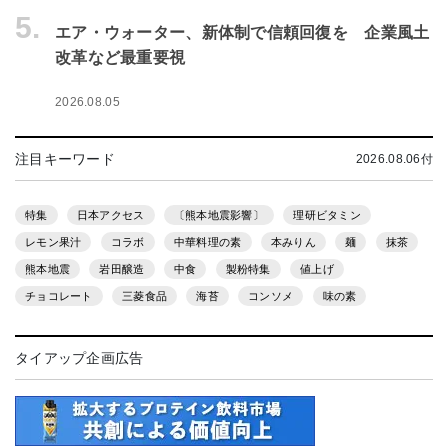
5.
エア・ウォーター、新体制で信頼回復を 企業風土
改革など最重要視
2026.08.05
注目キーワード
2026.08.06付
特集
日本アクセス
〔熊本地震影響〕
理研ビタミン
レモン果汁
コラボ
中華料理の素
本みりん
麺
抹茶
熊本地震
岩田醸造
中食
製粉特集
値上げ
チョコレート
三菱食品
海苔
コンソメ
味の素
タイアップ企画広告