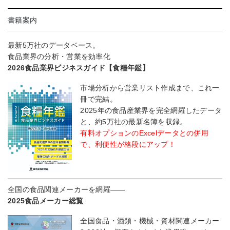
書籍案内
最新5万社のデータベース。
食品業界の分析・営業を効率化
2026食品業界ビジネスガイド【食糧年鑑】
市場分析から営業リスト作成まで、これ一
冊で完結。
2025年の食品産業界を完全網羅したデータ
と、約5万社の最新名簿を収録。
有料オプションのExcelデータとの併用
で、利便性が格段にアップ！
全国の食品関連メーカーを網羅――
2025食品メーカー総覧
全国食品・酒類・機械・資材関連メーカー