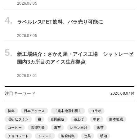
2026.08.05
4.
ラベルレスPET飲料、バラ売り可能に
2026.08.05
5.
新工場紹介：さかえ屋・アイス工場 シャトレーゼ
国内3カ所目のアイス生産拠点
2026.08.01
注目キーワード
2026.08.07付
特集
日本アクセス
〔熊本地震影響〕
コラボ
理研ビタミン
麺
岩田醸造
値上げ
中食
熊本地震
コーヒー
雪印乳業
海苔
レモン果汁
抹茶
チョコレート
トレンド
製粉特集
惣菜
明治