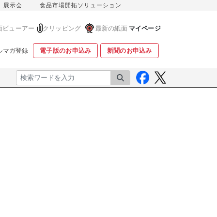
展示会
食品市場開拓ソリューション
面ビューアー
クリッピング
最新の紙面
マイページ
ルマガ登録
電子版のお申込み
新聞のお申込み
検索