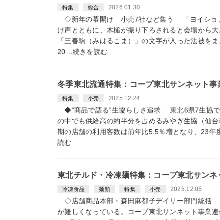
2026.01.30
特集
総合
◇新年の幕開け 小売7社など集う 「ヨイショ
け声とともに、木槌が振り下ろされると会場から大
「三春駒（みはるこま）」の文字が入った法被をま
20…続きを読む
冬季東北流通特集：コープ東北サンネット事
2025.12.24
特集
小売
◆“商品で語る”生協らしさ追求 東北6県7生協
の中でも供給高の約半分を占めるみやぎ生協（仙台
期の店舗の利用客数は前年比5.5％増となり、23
読む
東北チルド・冷凍麺特集：コープ東北サンネ
2025.12.05
冷凍食品
麺類
特集
小売
◇店舗商品本部・森田麻都子デイリー部門統括 
が難しくなっている。コープ東北サンネット事業連