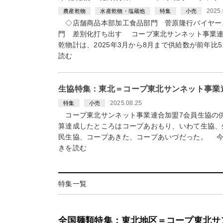
2025.
農産乾物
水産乾物・塩蔵他
特集
小売
◇店舗商品本部加工食品部門 菅原隆行バイヤー
門 差別化打ち出す コープ東北サンネット事業連
乾物計は、2025年3月から8月まで供給数が前年比5
読む
生協特集：東北＝コープ東北サンネット事業
2025.08.25
特集
小売
コープ東北サンネット事業連合加盟7会員生協の供給
算達成したところはコープあおもり、いわて生協、
民生協、コープあきた、コープあいづだった。 今
きを読む
特集一覧
全国麺類特集：東北地区＝コープ東北サ