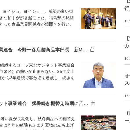
【
行
、ヨイショ、ヨイショ」。威勢の良い掛
きな拍手が沸き起こった。福島県の銘酒
16
とった食品業界関係者が鏡開きを行い、
【
カ
業連合 今野一彦店舗商品本部長 新M…
16
で組織するコープ東北サンネット事業連合
市泉区）の勢いが止まらない。25年度上
オ
年度から3年連続で客数増を達成し…続きを
ス
15
ット事業連合 猛暑続き棚替え時期に苦…
〔
暑い夏が長期化し、秋冬商品への棚替え
ー
合は昨年の経験もふまえ夏物の立ち上げ