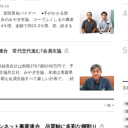
09.19
4
、安田英祐バイヤー ●手がかかる部
合のみやぎ生協、コープふくしまの農産
.4％増、金額で同13.3％増。切…続きを
5
連合 世代交代進む7会員生協
高合計は前期2767億6200万円で、予
生協共立社、みやぎ生協。未達は青森県
期も会員生協すべて厳しい計画で、…続
注
一覧 >
ンネット事業連合 品質軸に多彩な棚割り