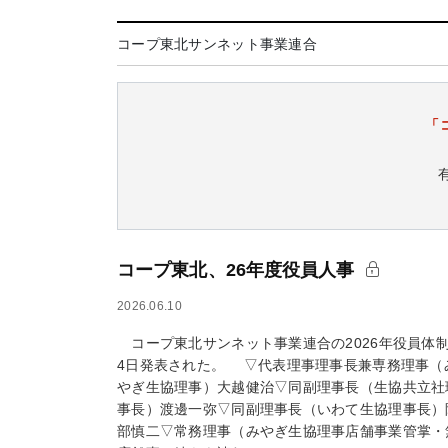
コープ東北サンネット事業連合
「
コープ東北、26年度役員人事
2026.06.10
コープ東北サンネット事業連合の2026年役員体
4日発表された。 ▽代表理事理事長兼専務理事（
やぎ生協理事）大越健治▽同副理事長（生協共立社
事長）渡邊一弥▽同副理事長（いわて生協理事長）
部慎二▽常務理事（みやぎ生協理事店舗事業管掌・