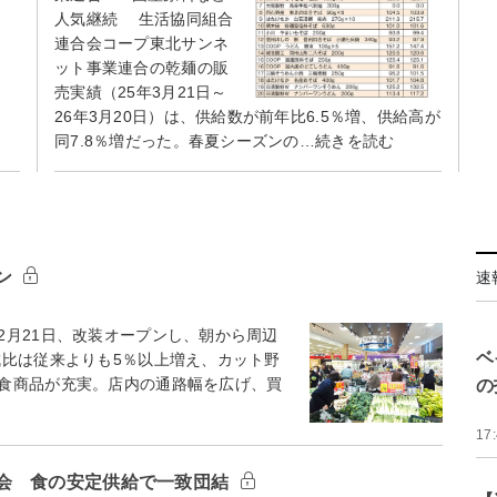
人気継続 生活協同組合
連合会コープ東北サンネ
ット事業連合の乾麺の販
売実績（25年3月21日～
26年3月20日）は、供給数が前年比6.5％増、供給高が
同7.8％増だった。春夏シーズンの…続きを読む
ン
速
月21日、改装オープンし、朝から周辺
ベ
比は従来よりも5％以上増え、カット野
食商品が充実。店内の通路幅を広げ、買
の
17
会 食の安定供給で一致団結