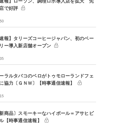
速報】ローソン、調理ロボ導入店を拡大 先
店で好評
:50
速報】タリーズコーヒージャパン、初のベー
リー導入新店舗オープン
:35
ーラルタバコのベロがトゥモローランドフェ
に協力〔ＧＮＷ〕【時事通信速報】
:15
新商品〕スモーキーなハイボール＝アサヒビ
ル【時事通信速報】