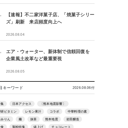
.
【速報】不二家洋菓子店、「焼菓子シリー
ズ」刷新 来店頻度向上へ
2026.08.04
.
エア・ウォーター、新体制で信頼回復を
企業風土改革など最重要視
2026.08.05
目キーワード
2026.08.06付
特集
日本アクセス
〔熊本地震影響〕
理研ビタミン
レモン果汁
コラボ
中華料理の素
本みりん
麺
抹茶
熊本地震
岩田醸造
中食
製粉特集
値上げ
チョコレート