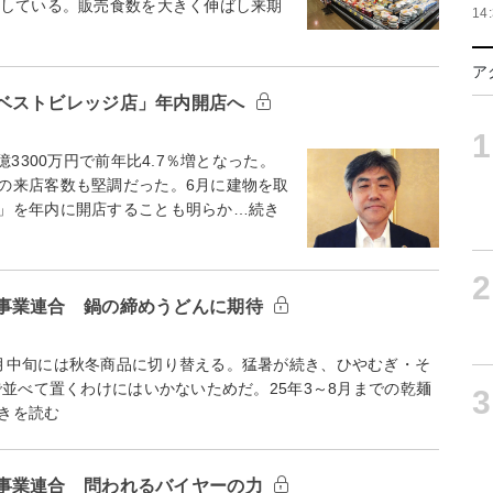
功している。販売食数を大きく伸ばし来期
14
ア
ベストビレッジ店」年内開店へ
1
3300万円で前年比4.7％増となった。
の来店客数も堅調だった。6月に建物を取
」を年内に開店することも明らか…続き
2
事業連合 鍋の締めうどんに期待
月中旬には秋冬商品に切り替える。猛暑が続き、ひやむぎ・そ
で並べて置くわけにはいかないためだ。25年3～8月までの乾麺
3
きを読む
事業連合 問われるバイヤーの力