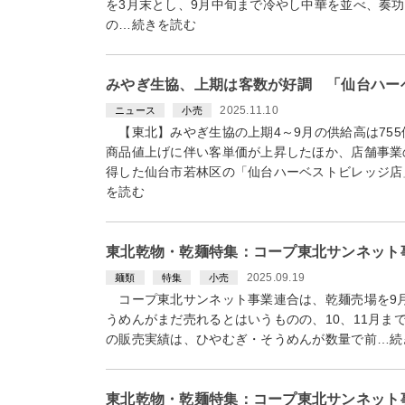
を3月末とし、9月中旬まで冷やし中華を並べ、奏
の…続きを読む
みやぎ生協、上期は客数が好調 「仙台ハー
2025.11.10
ニュース
小売
【東北】みやぎ生協の上期4～9月の供給高は755億
商品値上げに伴い客単価が上昇したほか、店舗事業
得した仙台市若林区の「仙台ハーベストビレッジ店
を読む
東北乾物・乾麺特集：コープ東北サンネット
2025.09.19
麺類
特集
小売
コープ東北サンネット事業連合は、乾麺売場を9
うめんがまだ売れるとはいうものの、10、11月ま
の販売実績は、ひやむぎ・そうめんが数量で前…続
東北乾物・乾麺特集：コープ東北サンネット