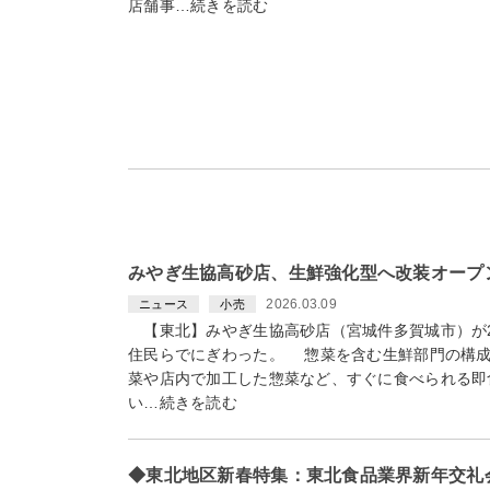
店舗事…続きを読む
みやぎ生協高砂店、生鮮強化型へ改装オープ
2026.03.09
ニュース
小売
【東北】みやぎ生協高砂店（宮城件多賀城市）が2
住民らでにぎわった。 惣菜を含む生鮮部門の構成
菜や店内で加工した惣菜など、すぐに食べられる即
い…続きを読む
◆東北地区新春特集：東北食品業界新年交礼