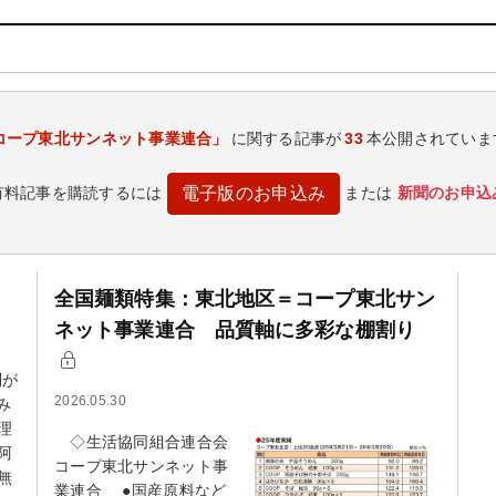
コープ東北サンネット事業連合」
に関する記事が
33
本公開されていま
有料記事を購読するには
または
新聞のお申込
電子版のお申込み
全国麺類特集：東北地区＝コープ東北サン
ネット事業連合 品質軸に多彩な棚割り
制が
2026.05.30
み
理
◇生活協同組合連合会
阿
コープ東北サンネット事
無
業連合 ●国産原料など