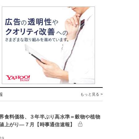
報
もっと見る >
界食料価格、３年半ぶり高水準＝穀物や植物
値上がり―７月【時事通信速報】
:19