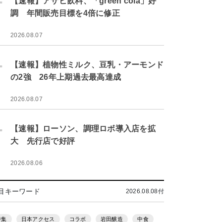
【速報】アサヒ飲料、「green cola」好
調 年間販売目標を4倍に修正
2026.08.07
.
【速報】植物性ミルク、豆乳・アーモンド
の2強 26年上期過去最高達成
2026.08.07
.
【速報】ローソン、調理ロボ導入店を拡
大 先行店で好評
2026.08.06
目キーワード
2026.08.08付
特集
日本アクセス
コラボ
岩田醸造
中食