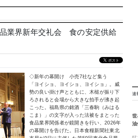
品業界新年交礼会 食の安定供給
◇新年の幕開け 小売7社など集う
「ヨイショ、ヨイショ、ヨイショ」。威
勢の良い掛け声とともに、木槌が振り下
速
ろされると会場から大きな拍手が沸き起
こった。福島県の銘酒「三春駒（みはる
こま）」の文字が入った法被をまとった
世
食品業界関係者が鏡開きを行い、2026年
油
の幕開けを告げた。日本食糧新聞社東北
07