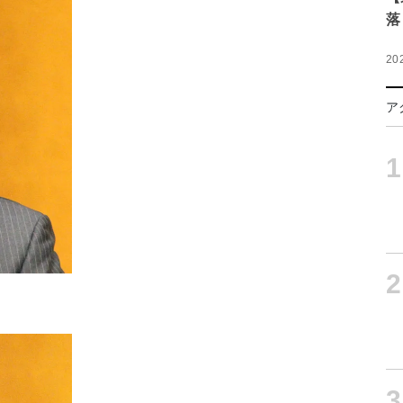
落
20
ア
1
2
3