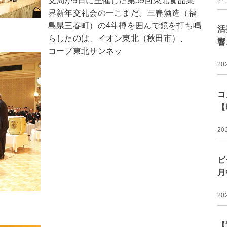
支局が9日に主催した第59回東北食品業
界新年交礼会の一こまだ。三春酒造（福
島県三春町）の4斗樽を囲んで鏡を打ち鳴
活
らしたのは、イオン東北（秋田市）、
響
コープ東北サンネッ
20
コ
【
20
ビ
月
20
【