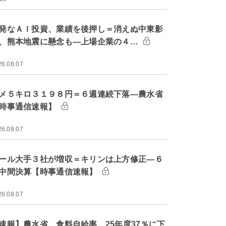
発なＡＩ投資、業績を後押し＝消えぬ中東影
、熊本地震に懸念も―上場企業の４…
26.08.07
メ５キロ３１９８円＝６週連続下落―農水省
時事通信速報】
26.08.07
ール大手３社が増収＝キリンは上方修正―６
中間決算【時事通信速報】
26.08.07
速報】農水省、食料自給率 25年度37％に下