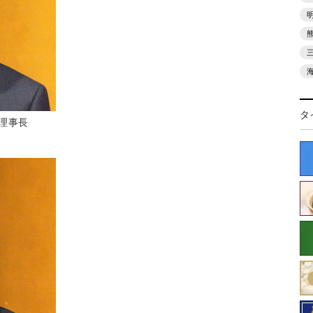
タ
理事長