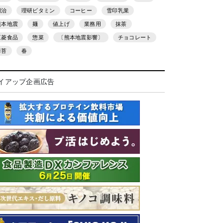
明治
理研ビタミン
コーヒー
雪印乳業
熊本地震
麺
値上げ
業務用
抹茶
三菱食品
惣菜
〔熊本地震影響〕
チョコレート
海苔
春
イアップ企画広告