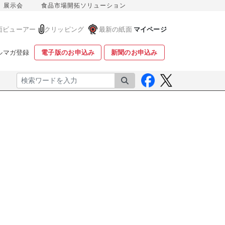
展示会
食品市場開拓ソリューション
面ビューアー
クリッピング
最新の紙面
マイページ
ルマガ登録
電子版のお申込み
新聞のお申込み
検索