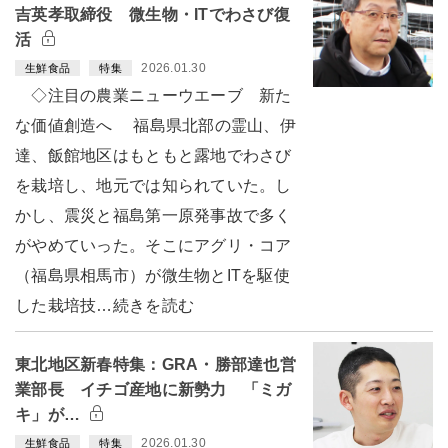
吉英孝取締役 微生物・ITでわさび復
活
2026.01.30
生鮮食品
特集
◇注目の農業ニューウエーブ 新た
な価値創造へ 福島県北部の霊山、伊
達、飯館地区はもともと露地でわさび
を栽培し、地元では知られていた。し
かし、震災と福島第一原発事故で多く
がやめていった。そこにアグリ・コア
（福島県相馬市）が微生物とITを駆使
した栽培技…続きを読む
東北地区新春特集：GRA・勝部達也営
業部長 イチゴ産地に新勢力 「ミガ
キ」が…
2026.01.30
生鮮食品
特集