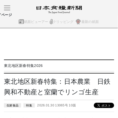
イページ
紙面ビューアー
クリッピング
最新の紙面
東北地区新春特集2026
東北地区新春特集：日本農業 日鉄
興和不動産と室蘭でリンゴ生産
2026.01.30 13065号 10面
生鮮食品
特集