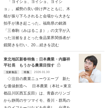
「ヨイショ、ヨイショ、ヨイシ
ョ」。威勢の良い掛け声とともに、木
槌が振り下ろされると会場から大きな
拍手が沸き起こった。福島県の銘酒
「三春駒（みはるこま）」の文字が入
った法被をまとった食品業界関係者が
鏡開きを行い、20…続きを読む
東北地区新春特集：日本農業・内藤祥
平社長 もうかる農業目指す
2026.01.30
生鮮食品
特集
◇注目の農業ニューウエーブ 新た
な価値創造へ 日本農業（本社＝東京
都品川区西五反田）は、青森のリンゴ
から静岡のサツマイモ、香川・群馬の
キウイフルーツなどを生産し、台湾を