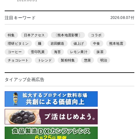
2026.08.01
注目キーワード
2026.08.07付
特集
日本アクセス
〔熊本地震影響〕
コラボ
理研ビタミン
麺
岩田醸造
値上げ
中食
熊本地震
コーヒー
雪印乳業
海苔
レモン果汁
抹茶
チョコレート
トレンド
製粉特集
惣菜
明治
タイアップ企画広告