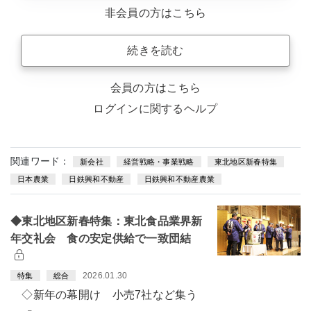
非会員の方はこちら
続きを読む
会員の方はこちら
ログインに関するヘルプ
関連ワード：
新会社
経営戦略・事業戦略
東北地区新春特集
日本農業
日鉄興和不動産
日鉄興和不動産農業
◆東北地区新春特集：東北食品業界新
年交礼会 食の安定供給で一致団結
2026.01.30
特集
総合
◇新年の幕開け 小売7社など集う