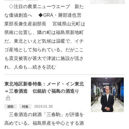
◇注目の農業ニューウエーブ 新た
な価値創造へ ◆GRA・勝部達也営
業部長兼生産副部長 宮城県山元町は
県南に位置し、隣の町は福島県新地町
だ。東北といえど気候は温暖で、イチ
ゴ産地として知られている。だがここ
も震災被害が甚大で津波に施設が流さ
れ、人命も…続きを読む
東北地区新春特集：メード・イン東北
＝三春酒造 伝統紡ぐ福島の酒造り
2026.01.30
酒類
特集
三春酒造の銘酒「三春駒」が評価を
高めている。福島県産を中心とする酒