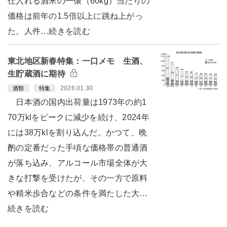
仕入れる酒米の一俵（60kg）当たりの
価格は前年の1.5倍以上に跳ね上がっ
た。人件…続きを読む
東北地区新春特集：一口メモ 生酒、
生貯蔵酒に期待
2026.01.30
酒類
特集
日本酒の国内出荷量は1973年の約1
70万klをピークに減少を続け、2024年
には38万klを割り込んだ。かつて、晩
酌の定番だった手頃な価格帯の普通酒
が落ち込み、アルコール市場全体が大
きな打撃を受けたが、その一方で原料
や精米歩合などの条件を満たした大…
続きを読む