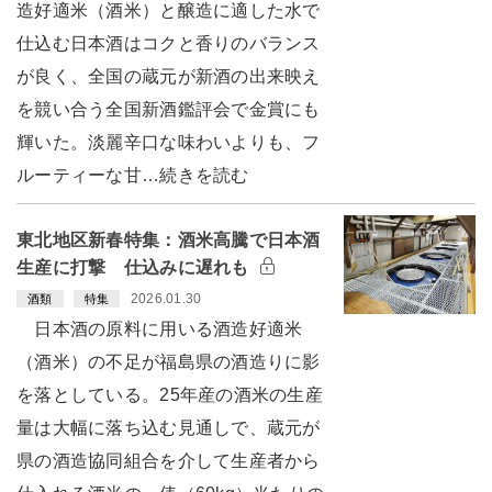
造好適米（酒米）と醸造に適した水で
仕込む日本酒はコクと香りのバランス
が良く、全国の蔵元が新酒の出来映え
を競い合う全国新酒鑑評会で金賞にも
輝いた。淡麗辛口な味わいよりも、フ
ルーティーな甘…続きを読む
東北地区新春特集：酒米高騰で日本酒
生産に打撃 仕込みに遅れも
2026.01.30
酒類
特集
日本酒の原料に用いる酒造好適米
（酒米）の不足が福島県の酒造りに影
を落としている。25年産の酒米の生産
量は大幅に落ち込む見通しで、蔵元が
県の酒造協同組合を介して生産者から