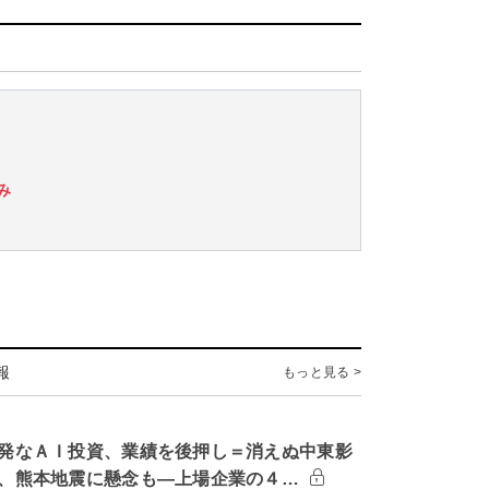
。
み
報
もっと見る >
発なＡＩ投資、業績を後押し＝消えぬ中東影
、熊本地震に懸念も―上場企業の４…