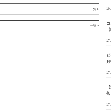
19
一覧 >
コ
一覧 >
【
17
ビ
月
17
【
落
17