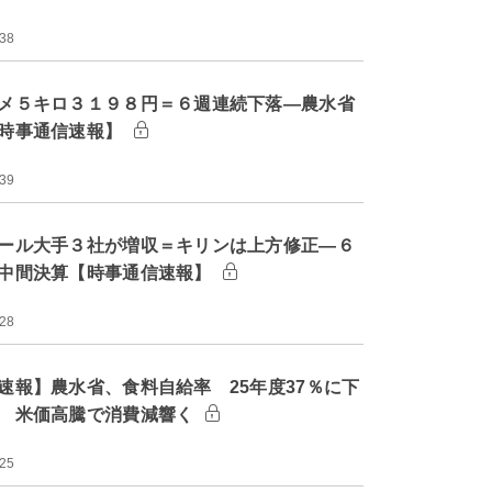
:38
メ５キロ３１９８円＝６週連続下落―農水省
時事通信速報】
:39
ール大手３社が増収＝キリンは上方修正―６
中間決算【時事通信速報】
:28
速報】農水省、食料自給率 25年度37％に下
 米価高騰で消費減響く
:25