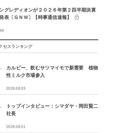
ングレディオンが２０２６年第２四半期決算
発表〔ＧＮＷ〕【時事通信速報】
:49
クセスランキング
.
カルビー、飲むサツマイモで新需要 植物
性ミルク市場参入
2026.08.05
.
トップインタビュー：シマダヤ・岡田賢二
社長
2026.08.01