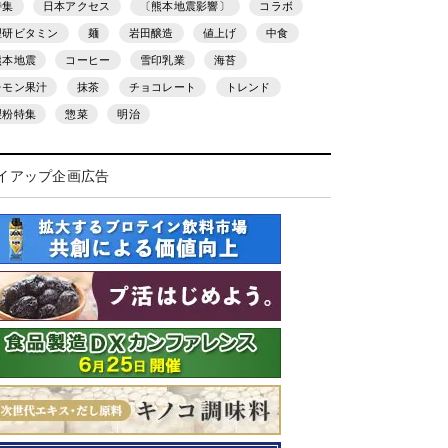
特集
日本アクセス
〔熊本地震影響〕
コラボ
理研ビタミン
麺
岩田醸造
値上げ
中食
熊本地震
コーヒー
雪印乳業
海苔
レモン果汁
抹茶
チョコレート
トレンド
製粉特集
惣菜
明治
イアップ企画広告