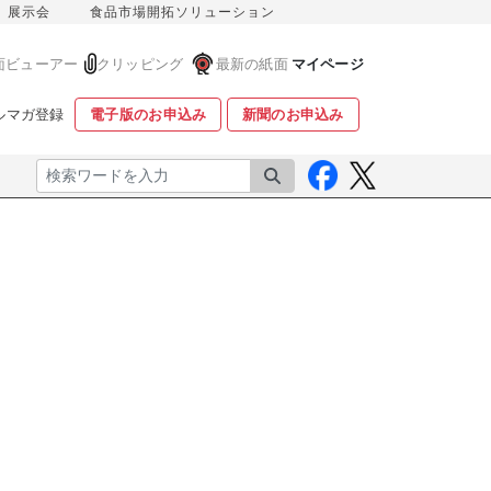
展示会
食品市場開拓ソリューション
面ビューアー
クリッピング
最新の紙面
マイページ
ルマガ登録
電子版のお申込み
新聞のお申込み
検索