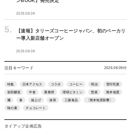
ンBOOK』発売決定
2026.08.06
5.
【速報】タリーズコーヒージャパン、初のベーカリ
ー導入新店舗オープン
2026.08.06
注目キーワード
2026.08.09付
特集
日本アクセス
コラボ
コーヒー
明治
雪印乳業
岩田醸造
中食
業務用
理研ビタミン
惣菜
熊本地震
麺
春
値上げ
抹茶
三菱食品
〔熊本地震影響〕
味の素
チョコレート
タイアップ企画広告