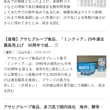
並みでの推移となったようだ。原材料コス
トなどの増加で各社価格改定を数年間実施
してきた中での前年並みであるため、物量自体はマイナス推移。
これまで伸長基調にあった市場だが、少子化による母数の減少が
さらに現れてきたとみ…続きを読む
【速報】アサヒグループ食品、「ミンティア」25年過去
最高売上げ 30周年で成…
2026.03.05
菓子
ニュース
アサヒグループ食品のタブレット菓子
「ミンティア」は、1996年の発売から今年
で30周年を迎える。前年9月に発生したシス
テム障害という逆風の中でも2025年の売上
げは過去最高を達成し、ブランドの底力を
示した。（大村まい） ※詳細は後日電子版にて掲載いた…続き
を読む
アサヒグループ食品、多刀流で国内強化 海外、酵母・