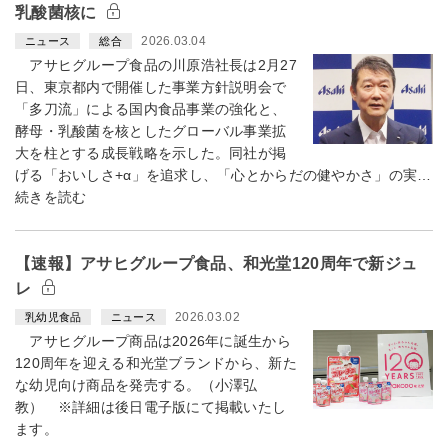
乳酸菌核に
2026.03.04
ニュース
総合
アサヒグループ食品の川原浩社長は2月27
日、東京都内で開催した事業方針説明会で
「多刀流」による国内食品事業の強化と、
酵母・乳酸菌を核としたグローバル事業拡
大を柱とする成長戦略を示した。同社が掲
げる「おいしさ+α」を追求し、「心とからだの健やかさ」の実…
続きを読む
【速報】アサヒグループ食品、和光堂120周年で新ジュ
レ
2026.03.02
乳幼児食品
ニュース
アサヒグループ商品は2026年に誕生から
120周年を迎える和光堂ブランドから、新た
な幼児向け商品を発売する。（小澤弘
教） ※詳細は後日電子版にて掲載いたし
ます。