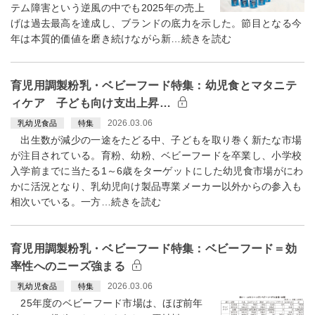
テム障害という逆風の中でも2025年の売上
げは過去最高を達成し、ブランドの底力を示した。節目となる今
年は本質的価値を磨き続けながら新…続きを読む
育児用調製粉乳・ベビーフード特集：幼児食とマタニテ
ィケア 子ども向け支出上昇…
2026.03.06
乳幼児食品
特集
出生数が減少の一途をたどる中、子どもを取り巻く新たな市場
が注目されている。育粉、幼粉、ベビーフードを卒業し、小学校
入学前までに当たる1～6歳をターゲットにした幼児食市場がにわ
かに活況となり、乳幼児向け製品専業メーカー以外からの参入も
相次いでいる。一方…続きを読む
育児用調製粉乳・ベビーフード特集：ベビーフード＝効
率性へのニーズ強まる
2026.03.06
乳幼児食品
特集
25年度のベビーフード市場は、ほぼ前年