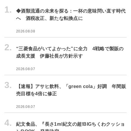
1.
◆酒類流通の未来を探る：一杯の意味問い直す時代
へ 酒税改正、新たな転換点に
2026.08.08
2.
“三菱食品がいてよかった”に全力 4戦略で製販の
成長支援 伊藤社長が方針示す
2026.08.07
3.
【速報】アサヒ飲料、「green cola」好調 年間販
売目標を4倍に修正
2026.08.07
4.
紀文食品、『長さ1m!紀文の超!BIGちくわクッショ