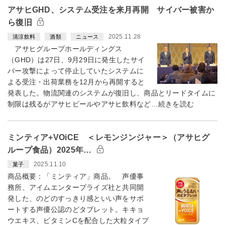
アサヒGHD、システム受注を来月再開 サイバー被害か
ら復旧
2025.11.28
清涼飲料
酒類
ニュース
アサヒグループホールディングス
（GHD）は27日、9月29日に発生したサイ
バー攻撃によって停止していたシステムに
よる受注・出荷業務を12月から再開すると
発表した。物流関連のシステムが復旧し、商品とリードタイムに
制限は残るがアサヒビールやアサヒ飲料など…続きを読む
ミンティア+VOiCE ＜レモンジンジャー＞（アサヒグ
ループ食品）2025年…
2025.11.10
菓子
商品概要：「ミンティア」商品。 声優事
務所、アイムエンタープライズ社と共同開
発した、のどのすっきり感といい声をサポ
ートする声優公認のどタブレット。キキョ
ウエキス、ビタミンCを配合した大粒タイプ