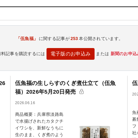
「伍魚福」
に関する記事が
253
本公開されています。
有料記事を購読するには
または
新聞のお申込
電子版のお申込み
26
伍魚福の生しらすのくぎ煮仕立て（伍魚
伍
福）2026年5月20日発売
20
2026.06.16
【
魚
商品概要：兵庫県淡路島
募
で水揚げされたカタクチ
フ
イワシを、新鮮なうちに
社
生のまま、くぎ煮のよう