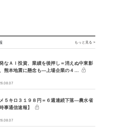
報
もっと見る >
発なＡＩ投資、業績を後押し＝消えぬ中東影
、熊本地震に懸念も―上場企業の４…
26.08.07
メ５キロ３１９８円＝６週連続下落―農水省
時事通信速報】
26.08.07