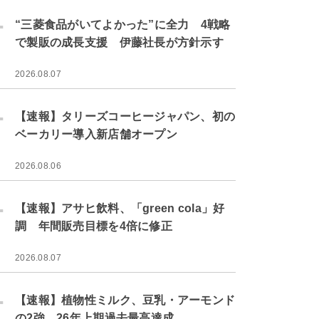
.
“三菱食品がいてよかった”に全力 4戦略
で製販の成長支援 伊藤社長が方針示す
2026.08.07
.
【速報】タリーズコーヒージャパン、初の
ベーカリー導入新店舗オープン
2026.08.06
.
【速報】アサヒ飲料、「green cola」好
調 年間販売目標を4倍に修正
2026.08.07
.
【速報】植物性ミルク、豆乳・アーモンド
の2強 26年上期過去最高達成