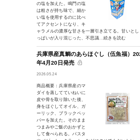
の塩を加えた。鳴門の塩
は粗さが持ち味で、細か
い塩を使用するのに比べ
てアクセントになり、キ
ャラメルの濃厚な甘さを一層引き立てる。甘いとし
っぱいが入り混じった、不思議…続きを読む
兵庫県産真鯛のあらほぐし（伍魚福）20
年4月20日発売
2026.05.24
商品概要：兵庫県産のマ
ダイを蒸してていねいに
皮や骨を取り除いた後、
身をほぐしてオイル、ガ
ーリック、ブラックペッ
パーを加えた。そのまま
つまみやご飯のおかずと
して食べられる。パスタ