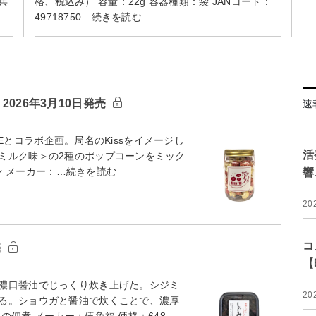
兵
格、税込み） 容量：22g 容器種類：袋 JANコード：
49718750…続きを読む
2026年3月10日発売
速
OBEとコラボ企画。局名のKissをイメージし
活
ミルク味＞の2種のポップコーンをミック
ーン メーカー：…続きを読む
響
20
コ
売
【
濃口醤油でじっくり炊き上げた。シジミ
20
る。ショウガと醤油で炊くことで、濃厚
佃煮 メーカー：伍魚福 価格：648