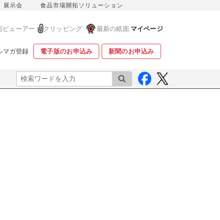
展示会
食品市場開拓ソリューション
面ビューアー
クリッピング
最新の紙面
マイページ
ルマガ登録
電子版のお申込み
新聞のお申込み
検索