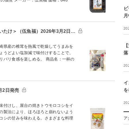
ビ
月
20
たけ＞（伍魚福）2026年3月2日…
【
崎県産の椎茸を熱風で乾燥してうまみを
ょうどよい塩加減で味付けすることで、
落
リパリ食感を楽しめる。 商品名：一杯の
20
イ
を
月2日発売
20
味付けし、屋台の焼きトウモロコシをイ
の製法により、ほろほろと崩れないよう
コシの甘みを味わえる。さまざまな料理
ア