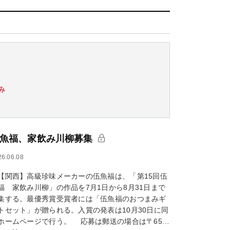
み
魚福、家飲み川柳募集
26.06.08
関西】高級珍味メーカーの伍魚福は、「第15回伍
福 家飲み川柳」の作品を7月1日から8月31日まで
集する。最優秀賞受賞者には「伍魚福のおつまみギ
トセット」が贈られる。入賞の発表は10月30日に同
ホームページで行う。 応募は郵送の場合は〒65…