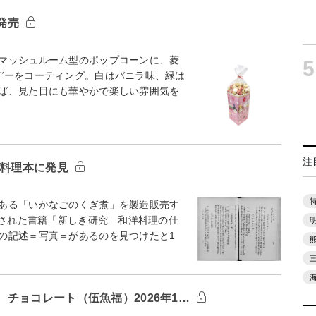
日発売
マッシュルーム型のポップコーンに、菱
5
デーをコーティング。白はバニラ味、緑は
ば、見た目にも華やかで楽しい雰囲気を
注
の料理本に発見
ある「いかなごのくぎ煮」を製造販売す
行された書籍「新しき研究 和洋料理の仕
の記述＝写真＝があるのを見つけたと1
チョコレート（伍魚福）2026年1…