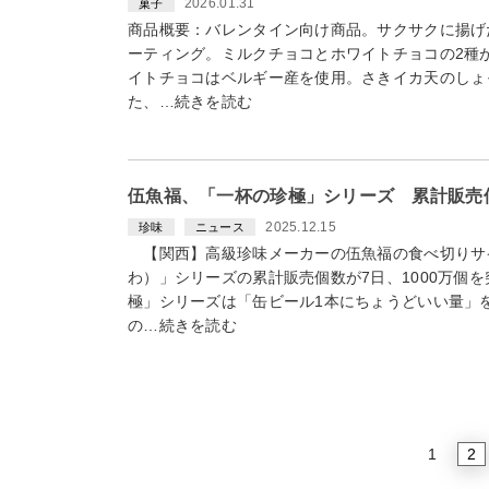
2026.01.31
菓子
商品概要：バレンタイン向け商品。サクサクに揚げ
ーティング。ミルクチョコとホワイトチョコの2種
イトチョコはベルギー産を使用。さきイカ天のしょ
た、…続きを読む
伍魚福、「一杯の珍極」シリーズ 累計販売個
2025.12.15
珍味
ニュース
【関西】高級珍味メーカーの伍魚福の食べ切りサ
わ）」シリーズの累計販売個数が7日、1000万個
極」シリーズは「缶ビール1本にちょうどいい量」
の…続きを読む
2
1