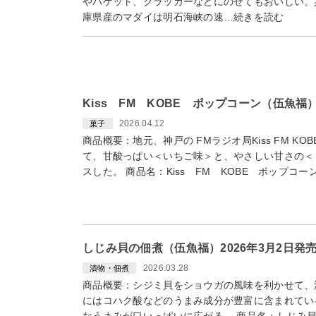
やバゲット、クラッカーなどにのせてもおいしい。
庫県産のマダイは明石海峡の速…続きを読む
Kiss FM KOBE ポップコーン（伍魚福）
2026.04.12
菓子
商品概要：地元、神戸の FMラジオ局Kiss FM K
て、甘酸っぱい＜いちご味＞と、やさしい甘さの＜
スした。 商品名：Kiss FM KOBE ポップコ
しじみ貝の佃煮（伍魚福）2026年3月2日発
2026.03.28
漬物・佃煮
商品概要：シジミ貝をショウガの風味を利かせて、
にはコハク酸などのうまみ成分が豊富に含まれてい
なうまみが口いっぱいに広がる。 商品名：しじみ貝の