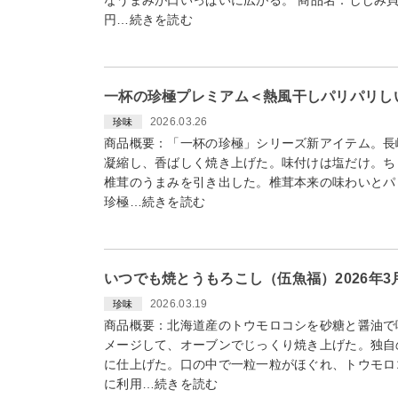
円…続きを読む
一杯の珍極プレミアム＜熱風干しパリパリしい
2026.03.26
珍味
商品概要：「一杯の珍極」シリーズ新アイテム。長
凝縮し、香ばしく焼き上げた。味付けは塩だけ。ち
椎茸のうまみを引き出した。椎茸本来の味わいとパ
珍極…続きを読む
いつでも焼とうもろこし（伍魚福）2026年3
2026.03.19
珍味
商品概要：北海道産のトウモロコシを砂糖と醤油で
メージして、オーブンでじっくり焼き上げた。独自
に仕上げた。口の中で一粒一粒がほぐれ、トウモロ
に利用…続きを読む