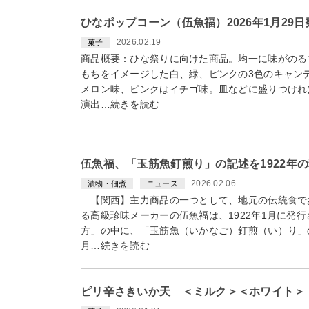
ひなポップコーン（伍魚福）2026年1月29
2026.02.19
菓子
商品概要：ひな祭りに向けた商品。均一に味がのる
もちをイメージした白、緑、ピンクの3色のキャン
メロン味、ピンクはイチゴ味。皿などに盛りつけれ
演出…続きを読む
伍魚福、「玉筋魚釘煎り」の記述を1922年
2026.02.06
漬物・佃煮
ニュース
【関西】主力商品の一つとして、地元の伝統食で
る高級珍味メーカーの伍魚福は、1922年1月に発
方」の中に、「玉筋魚（いかなご）釘煎（い）り」
月…続きを読む
ピリ辛さきいか天 ＜ミルク＞＜ホワイト＞ 