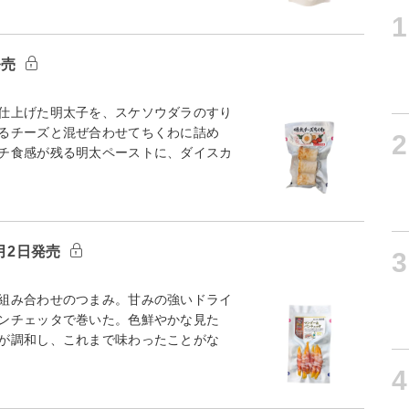
1
発売
仕上げた明太子を、スケソウダラのすり
るチーズと混ぜ合わせてちくわに詰め
2
チ食感が残る明太ペーストに、ダイスカ
月2日発売
3
組み合わせのつまみ。甘みの強いドライ
ンチェッタで巻いた。色鮮やかな見た
が調和し、これまで味わったことがな
4