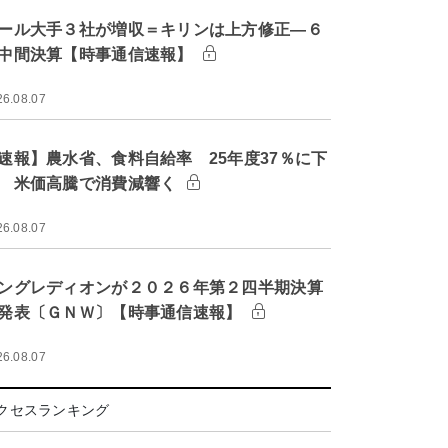
ール大手３社が増収＝キリンは上方修正―６
中間決算【時事通信速報】
26.08.07
速報】農水省、食料自給率 25年度37％に下
 米価高騰で消費減響く
26.08.07
ングレディオンが２０２６年第２四半期決算
発表〔ＧＮＷ〕【時事通信速報】
26.08.07
クセスランキング