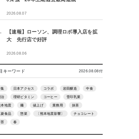
2026.08.07
.
【速報】ローソン、調理ロボ導入店を拡
大 先行店で好評
2026.08.06
目キーワード
2026.08.08付
特集
日本アクセス
コラボ
岩田醸造
中食
明治
理研ビタミン
コーヒー
雪印乳業
熊本地震
麺
値上げ
業務用
抹茶
三菱食品
惣菜
〔熊本地震影響〕
チョコレート
海苔
春