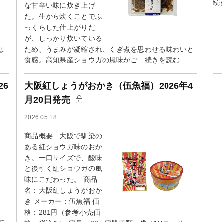
続
な甘辛い味に炊き上げ
た。生から炊くことでふ
っくらした仕上がりだ
が、しっかり炊いている
ょ
ため、うまみが凝縮され、くぎ煮を思わせる味わいと
食感。高知県産ショウガの風味がご…続きを読む
26
大阪紅しょうがおかき（伍魚福）2026年4
月20日発売
2026.05.18
商品概要：大阪で馴染の
ある紅ショウガ味のおか
き。一口サイズで、酸味
と後引く紅ショウガの風
味にこだわった。 商品
名：大阪紅しょうがおか
き メーカー：伍魚福 価
格：281円（参考小売価