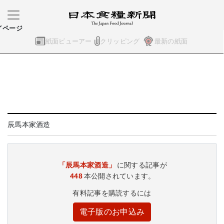
イページ
紙面ビューアー
クリッピング
最新の紙面
辰馬本家酒造
「辰馬本家酒造」
に関する記事が
448
本公開されています。
有料記事を購読するには
電子版のお申込み