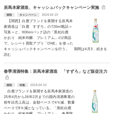
辰馬本家酒造、キャッシュバックキャンペーン実施
2026.04.15
酒類
キャンペーン
【関西】白鹿ブランドを展開する辰馬本
家酒造は「白鹿 すずろ」の720ml瓶詰＝
写真＝と、900mlパック詰の「黒松白鹿
かおり 純米吟醸 プレミアム」の2商品
で、レシート買取アプリ「ONE」を使った
キャッシュバックキャンペーンを行う。 期間は4月3…続きを
読む
春季清酒特集：辰馬本家酒造 「すずろ」など販促注力
2026.04.10
酒類
特集
白鹿ブランドを展開する辰馬本家酒造の
25年4月から26年2月までの国内清酒事業の
前年比売上高は、金額ベースで4％減、数量
ベースで8％減となっている。「黒松白鹿
かおり 純米吟醸 プレミアム」、春夏限