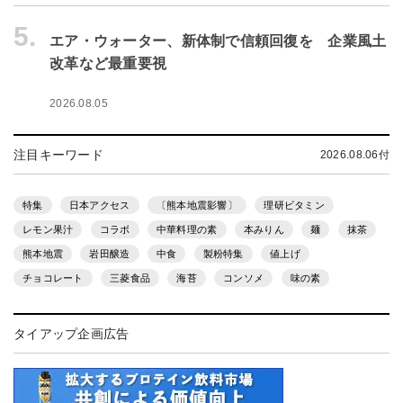
5.
エア・ウォーター、新体制で信頼回復を 企業風土
改革など最重要視
2026.08.05
注目キーワード
2026.08.06付
特集
日本アクセス
〔熊本地震影響〕
理研ビタミン
レモン果汁
コラボ
中華料理の素
本みりん
麺
抹茶
熊本地震
岩田醸造
中食
製粉特集
値上げ
チョコレート
三菱食品
海苔
コンソメ
味の素
タイアップ企画広告