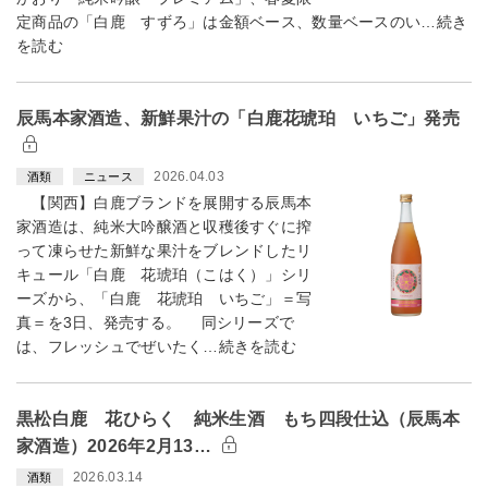
定商品の「白鹿 すずろ」は金額ベース、数量ベースのい…続き
を読む
辰馬本家酒造、新鮮果汁の「白鹿花琥珀 いちご」発売
2026.04.03
酒類
ニュース
【関西】白鹿ブランドを展開する辰馬本
家酒造は、純米大吟醸酒と収穫後すぐに搾
って凍らせた新鮮な果汁をブレンドしたリ
キュール「白鹿 花琥珀（こはく）」シリ
ーズから、「白鹿 花琥珀 いちご」＝写
真＝を3日、発売する。 同シリーズで
は、フレッシュでぜいたく…続きを読む
黒松白鹿 花ひらく 純米生酒 もち四段仕込（辰馬本
家酒造）2026年2月13…
2026.03.14
酒類