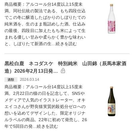
商品概要：アルコール分14度以上15度未
満。同社伝統の製法である、もち四段仕込
でこの冬に醸造したばかりのしぼりたての
純米酒を、生のまま瓶詰めした酒。仕込み
の最後、四段目に加えたもち米によって生
まれる優しい甘みや柔らかく豊かな味わい
と、しぼりたて新酒の生…続きを読む
黒松白鹿 ネコダスケ 特別純米 山田錦（辰馬本家酒
造）2026年2月13日発…
2026.03.14
酒類
商品概要：アルコール分14度以上15度未
満。2月22日の猫の日を記念して、SNSや
メディアで人気のイラストレーター、オキ
エイコさんが野良猫実質的殺処分ゼロへの
想いを込めてデザインした、限定オリジナ
ルラベルの商品。22年に初めて発売し、26
年で5回目の発…続きを読む