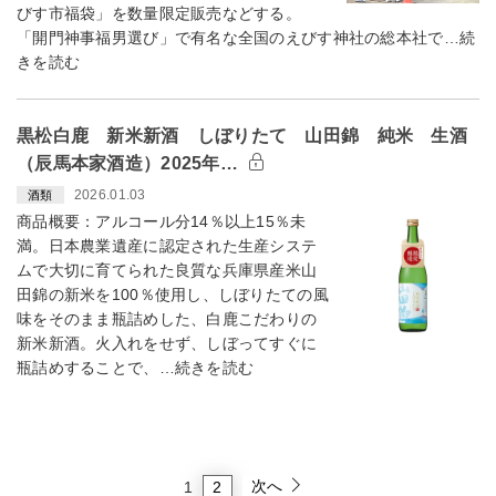
びす市福袋」を数量限定販売などする。
「開門神事福男選び」で有名な全国のえびす神社の総本社で…続
きを読む
黒松白鹿 新米新酒 しぼりたて 山田錦 純米 生酒
（辰馬本家酒造）2025年…
2026.01.03
酒類
商品概要：アルコール分14％以上15％未
満。日本農業遺産に認定された生産システ
ムで大切に育てられた良質な兵庫県産米山
田錦の新米を100％使用し、しぼりたての風
味をそのまま瓶詰めした、白鹿こだわりの
新米新酒。火入れをせず、しぼってすぐに
瓶詰めすることで、…続きを読む
次へ
2
1