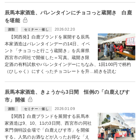
辰馬本家酒造、バレンタインにチョコっと蔵開き 白鹿
を堪能
2026.02.20
酒類
セミナー・催し
【関西発】白鹿ブランドを展開する辰馬
本家酒造はバレンタインデーの14日、イベ
ント「チョコっと行こう蔵開き」を兵庫県
西宮市の同社で開催した＝写真。蔵開き限
定酒の有料試飲やバレンタインデーにちなみ、1回100円で柄杓
（ひしゃく）にすくったチョコレートを升…続きを読む
辰馬本家酒造、きょうから3日間 恒例の「白鹿えびす
市」開催
2026.01.09
酒類
セミナー・催し
【関西】白鹿ブランドを展開する辰馬本
家酒造は9、10、11の3日間、西宮市の同社
東門側特設会場で「白鹿えびす市」を開催
する。人気のお酒などが入ったお得な「え