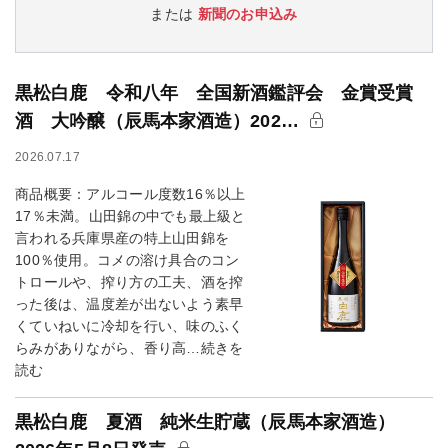
または
新聞のお申込み
黒松白鹿 令和八年 全国新酒鑑評会 金賞受賞
酒 大吟醸（辰馬本家酒造）202…
2026.07.17
商品概要：アルコール度数16％以上
17％未満。山田錦の中でも最上級と
言われる兵庫県産の特上山田錦を
100％使用。コメの溶け具合のコン
トロールや、搾り方の工夫、酒を搾
った後は、温度差が出ないよう素早
くていねいに冷却を行い、味のふく
らみがありながら、香り高…続きを
読む
黒松白鹿 夏酒 純米生貯蔵（辰馬本家酒造）