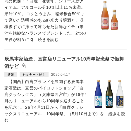
商品概要：「白鹿 花琥珀」シリーズ新ア
イテム。アルコール分10％以上11％未満。
果汁10％。コクとうまみ、精米歩合50％ま
で磨いた透明感のある純米大吟醸酒と、収
穫後すぐに搾って凍らせた新鮮なイチゴ果
汁を絶妙なバランスでブレンドした、2つの
主役が相互に引…続きを読む
辰馬本家酒造、直営店リニューアル10周年記念祭で振舞
酒など
2026.04.17
酒類
セミナー・催し
【関西】白鹿ブランドを展開する辰馬本
家酒造は、直営のパイロットショップ「白
鹿クラシックス」（兵庫県西宮市）が16年4
月のリニューアルから10周年を迎えること
を記念し、26年4月11日から「白鹿クラシ
ックスリニューアル 10周年祭」（5月10日まで）を…続きを読
む