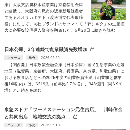
庫）大阪支店農林水産事業は京都信用金庫
と連携し、大阪府八尾市の認定新規就農者
であるオオサカポテト（渡邊博文代表取締
役）に対して、同社ブランドのサツマイモ「夢シルク」の生産拡
大に必要な設備導入資金を融資した。5月29日…続きを読む
日本公庫、3年連続で創業融資先数増加
2026.05.22
ニュース
総合
【関西発】日本政策金融公庫（日本公庫）国民生活事業の近畿
地区（滋賀県、京都府、大阪府、兵庫県、奈良県、和歌山県）に
おける飲食店などへの2025年度の創業融資実績（創業前と創業
後1年以内）は、6519先（前年比2.7％増）、343億円（同6.9％
増）と…続きを読む
東急ストア「フードステーション元住吉店」 川崎信金
と共同出店 地域交流の拠点…
2026.05.18
ニュース
小売