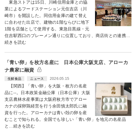
東急ストアは15日、川崎信用金庫との協
業によるフードステーション元住吉店（川
崎市）を開設した。同信用金庫の建て替え
に合わせた出店で、建物の1階ならびに地下
1階を店舗として使用する。東急目黒線・元
住吉駅西口のブレーメン通りに位置しており、商店街との連携…
続きを読む
「青い卵」を枚方名産に 日本公庫大阪支店、アローカ
ナ農家に融資
2026.05.15
生鮮食品
ニュース
【関西】「青い卵」を大阪・枚方の名産
品に--。日本政策金融公庫（日本公庫）大阪
支店農林水産事業は大阪府枚方市でアロー
カナの採卵鶏経営を行う余田慎太郎氏に融
資を行った。アローカナは青い殻の卵を産
むことで知られる。全国でも珍しい「青い卵」を地元の名産品
と…続きを読む