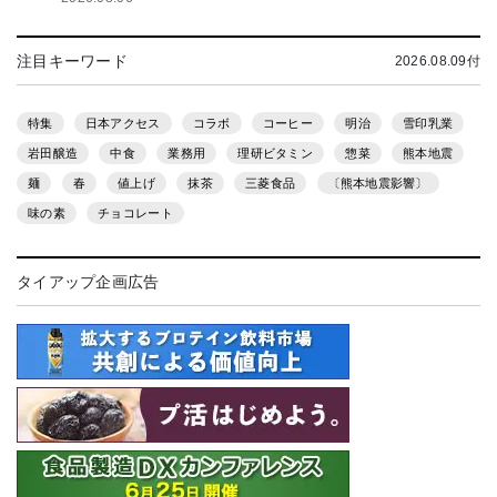
注目キーワード
2026.08.09付
特集
日本アクセス
コラボ
コーヒー
明治
雪印乳業
岩田醸造
中食
業務用
理研ビタミン
惣菜
熊本地震
麺
春
値上げ
抹茶
三菱食品
〔熊本地震影響〕
味の素
チョコレート
タイアップ企画広告