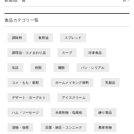
新製品一覧
一覧 >
食品カテゴリ一覧
調味料
食用油
スプレッド
調理品・コメまわり品
スープ
冷凍食品
缶詰
粉類
麺類
パン・シリアル
コメ・もち・穀類
ホームメイキング材料
乳製品
デザート・ヨーグルト
アイスクリーム
ハム・ソーセージ
水産乾物・塩蔵他
練り製品
漬物・佃煮
豆腐・納豆・コンニャク
農産乾物