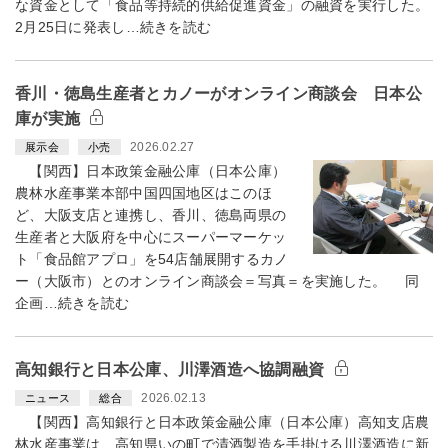
な資金として「食品等持続的供給促進資金」の融資を実行した。
2月25日に発表し…続きを読む
香川・徳島生産者とカノーがオンライン商談会 日本公
庫が実施
2026.02.27
展示会
小売
【関西】日本政策金融公庫（日本公庫）
農林水産事業本部中国四国地区はこのほ
ど、大阪支店と連携し、香川、徳島両県の
生産者と大阪府を中心にスーパーマーケッ
ト「食品館アプロ」を54店舗展開するカノ
ー（大阪市）とのオンライン商談会＝写真＝を実施した。 同
企画…続きを読む
高知銀行と日本公庫、川澤酒造へ協調融資
2026.02.13
ニュース
総合
【関西】高知銀行と日本政策金融公庫（日本公庫）高知支店農
林水産事業は、高知県いの町で清酒製造を手掛ける川澤酒造に新