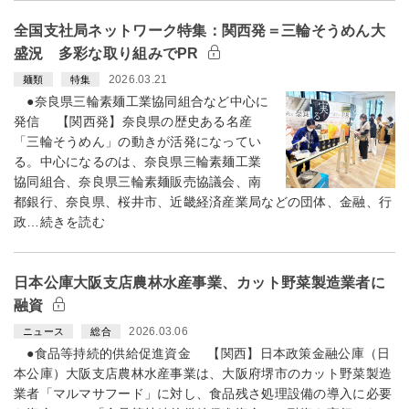
全国支社局ネットワーク特集：関西発＝三輪そうめん大
盛況 多彩な取り組みでPR
2026.03.21
麺類
特集
●奈良県三輪素麺工業協同組合など中心に
発信 【関西発】奈良県の歴史ある名産
「三輪そうめん」の動きが活発になってい
る。中心になるのは、奈良県三輪素麺工業
協同組合、奈良県三輪素麺販売協議会、南
都銀行、奈良県、桜井市、近畿経済産業局などの団体、金融、行
政…続きを読む
日本公庫大阪支店農林水産事業、カット野菜製造業者に
融資
2026.03.06
ニュース
総合
●食品等持続的供給促進資金 【関西】日本政策金融公庫（日
本公庫）大阪支店農林水産事業は、大阪府堺市のカット野菜製造
業者「マルマサフード」に対し、食品残さ処理設備の導入に必要