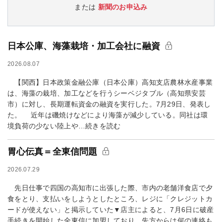
または
新聞のお申込み
日本公庫、海藻栽培・加工会社に融資
2026.08.07
【関西】日本政策金融公庫（日本公庫）高知支店農林水産事業
は、海藻の栽培、加工などを行うシーベジタブル（高知県安芸
市）に対し、長期運転資金の融資を実行した。7月29日、発表し
た。 近年は磯焼けなどにより海藻が減少している。同社は環
境負荷の少ない陸上や…続きを読む
胃心伝真＝全東信問題
2026.07.29
先日仕事で四国の高知市に出張した際、市内の老舗洋食店で夕
食をとり、支払いをしようとしたところ、レジに「クレジットカ
ードが使えない」と掲示していた▼店主によると、7月6日に破産
手続きを開始した全東信に加盟しており、先方からは何の連絡も