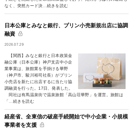
なく、突然カード決…続きを読む
日本公庫とみなと銀行、プリン小売新規出店に協調
融資
2026.07.29
【関西】みなと銀行と日本政策金
融公庫（日本公庫）神戸支店中小企
業事業は、旅館業を手掛ける華野
（神戸市、駿川裕司社長）がプリン
小売店を新たに出店するに当たり協
調融資を行った。17日、発表した。
同社は有馬温泉街で温泉旅館「高山荘華野」を運営。旅館は
「…続きを読む
経産省、全東信の破産手続開始で中小企業・小規模
事業者を支援