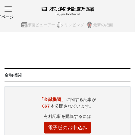
イページ
紙面ビューアー
クリッピング
最新の紙面
金融機関
「金融機関」
に関する記事が
667
本公開されています。
有料記事を購読するには
電子版のお申込み