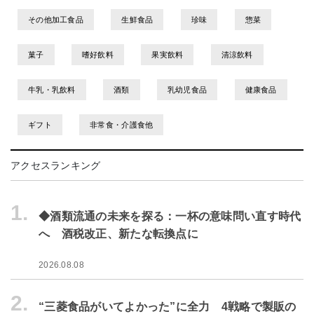
その他加工食品
生鮮食品
珍味
惣菜
菓子
嗜好飲料
果実飲料
清涼飲料
牛乳・乳飲料
酒類
乳幼児食品
健康食品
ギフト
非常食・介護食他
アクセスランキング
1.
◆酒類流通の未来を探る：一杯の意味問い直す時代
へ 酒税改正、新たな転換点に
2026.08.08
2.
“三菱食品がいてよかった”に全力 4戦略で製販の