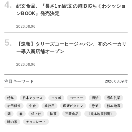
4.
紀文食品、『長さ1m!紀文の超!BIGちくわクッショ
ンBOOK』発売決定
2026.08.06
5.
【速報】タリーズコーヒージャパン、初のベーカリ
ー導入新店舗オープン
2026.08.06
注目キーワード
2026.08.09付
特集
日本アクセス
コラボ
コーヒー
明治
雪印乳業
岩田醸造
中食
業務用
理研ビタミン
惣菜
熊本地震
麺
春
値上げ
抹茶
三菱食品
〔熊本地震影響〕
味の素
チョコレート