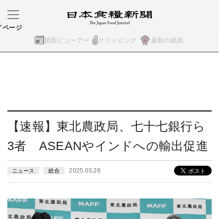
イページ
紙面ビューアー
クリッピング
最新の紙面
【速報】東北農政局、七十七銀行ら
3者 ASEANやインドへの輸出促進
2025.03.26
ニュース
総合