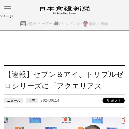
イページ
紙面ビューアー
クリッピング
最新の紙面
【速報】セブン＆アイ、トリプルゼ
ロシリーズに「アクエリアス」
2024.06.14
ニュース
小売