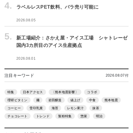
4.
ラベルレスPET飲料、バラ売り可能に
2026.08.05
5.
新工場紹介：さかえ屋・アイス工場 シャトレーゼ
国内3カ所目のアイス生産拠点
2026.08.01
注目キーワード
2026.08.07付
特集
日本アクセス
〔熊本地震影響〕
コラボ
理研ビタミン
麺
岩田醸造
値上げ
中食
熊本地震
コーヒー
雪印乳業
海苔
レモン果汁
抹茶
チョコレート
トレンド
製粉特集
惣菜
明治