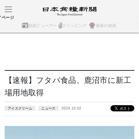
イページ
紙面ビューアー
クリッピング
最新の紙面
【速報】フタバ食品、鹿沼市に新工
場用地取得
2024.10.02
アイスクリーム
ニュース