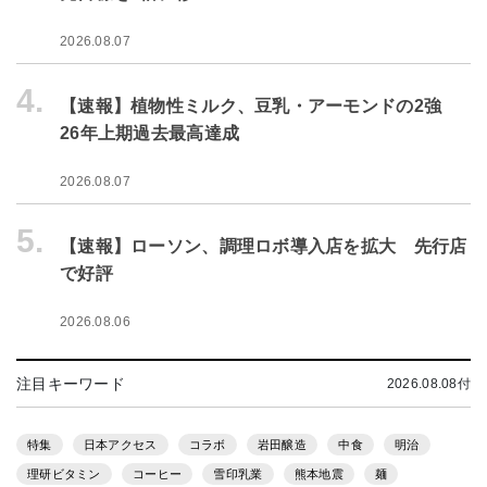
2026.08.07
4.
【速報】植物性ミルク、豆乳・アーモンドの2強
26年上期過去最高達成
2026.08.07
5.
【速報】ローソン、調理ロボ導入店を拡大 先行店
で好評
2026.08.06
注目キーワード
2026.08.08付
特集
日本アクセス
コラボ
岩田醸造
中食
明治
理研ビタミン
コーヒー
雪印乳業
熊本地震
麺