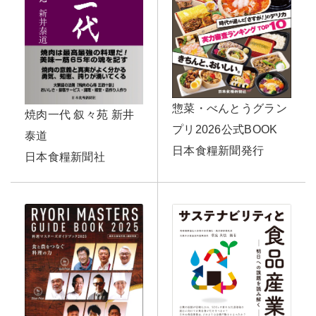
惣菜・べんとうグラン
焼肉一代 叙々苑 新井
プリ2026公式BOOK
泰道
日本食糧新聞発行
日本食糧新聞社