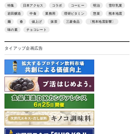
特集
日本アクセス
コラボ
コーヒー
明治
雪印乳業
岩田醸造
中食
業務用
理研ビタミン
惣菜
熊本地震
麺
春
値上げ
抹茶
三菱食品
〔熊本地震影響〕
味の素
チョコレート
タイアップ企画広告