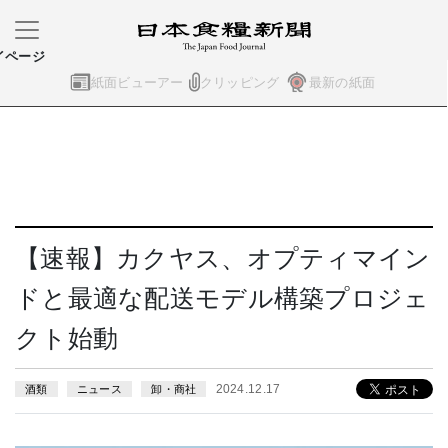
イページ
紙面ビューアー
クリッピング
最新の紙面
【速報】カクヤス、オプティマイン
ドと最適な配送モデル構築プロジェ
クト始動
2024.12.17
酒類
ニュース
卸・商社