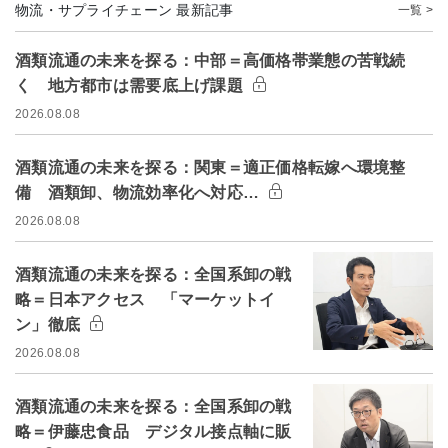
物流・サプライチェーン 最新記事
一覧 >
酒類流通の未来を探る：中部＝高価格帯業態の苦戦続
く 地方都市は需要底上げ課題
2026.08.08
酒類流通の未来を探る：関東＝適正価格転嫁へ環境整
備 酒類卸、物流効率化へ対応…
2026.08.08
酒類流通の未来を探る：全国系卸の戦
略＝日本アクセス 「マーケットイ
ン」徹底
2026.08.08
酒類流通の未来を探る：全国系卸の戦
略＝伊藤忠食品 デジタル接点軸に販