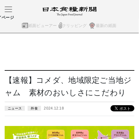
イページ
紙面ビューアー
クリッピング
最新の紙面
【速報】コメダ、地域限定ご当地ジ
ャム 素材のおいしさにこだわり
2024.12.18
ニュース
外食