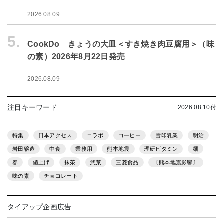
2026.08.09
5.
CookDo きょうの大皿＜すき焼き肉豆腐用＞（味
の素）2026年8月22日発売
2026.08.09
注目キーワード
2026.08.10付
特集
日本アクセス
コラボ
コーヒー
雪印乳業
明治
岩田醸造
中食
業務用
熊本地震
理研ビタミン
麺
春
値上げ
抹茶
惣菜
三菱食品
〔熊本地震影響〕
味の素
チョコレート
タイアップ企画広告