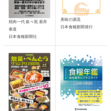
美味の源流
焼肉一代 叙々苑 新井
日本食糧新聞発行
泰道
日本食糧新聞社