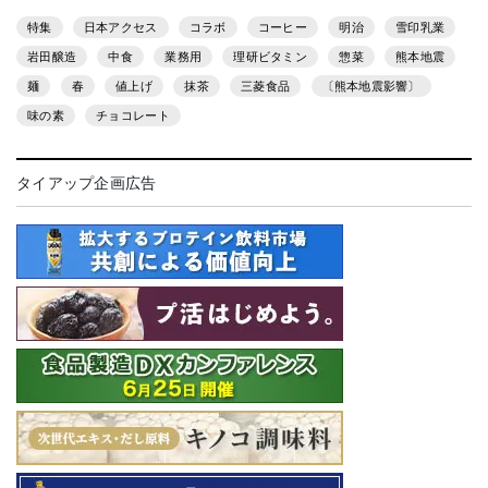
特集
日本アクセス
コラボ
コーヒー
明治
雪印乳業
岩田醸造
中食
業務用
理研ビタミン
惣菜
熊本地震
麺
春
値上げ
抹茶
三菱食品
〔熊本地震影響〕
味の素
チョコレート
タイアップ企画広告