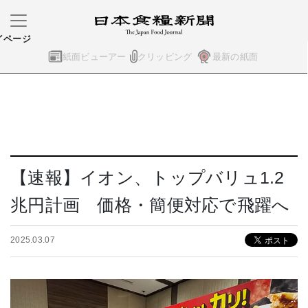
イページ
紙面ビューアー
クリッピング
最新の紙面
【速報】イオン、トップバリュ1.2
兆円計画 価格・簡便対応で飛躍へ
2025.03.07