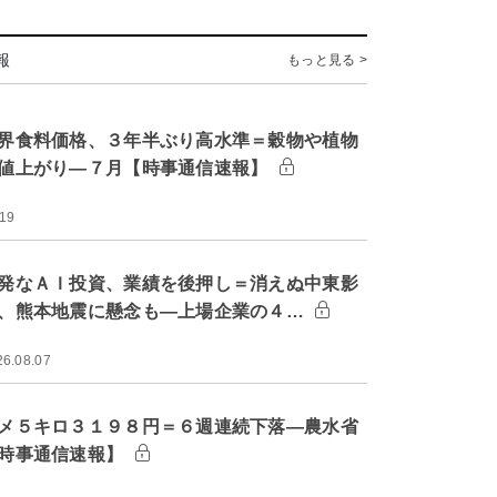
報
もっと見る >
界食料価格、３年半ぶり高水準＝穀物や植物
値上がり―７月【時事通信速報】
:19
発なＡＩ投資、業績を後押し＝消えぬ中東影
、熊本地震に懸念も―上場企業の４…
26.08.07
メ５キロ３１９８円＝６週連続下落―農水省
時事通信速報】