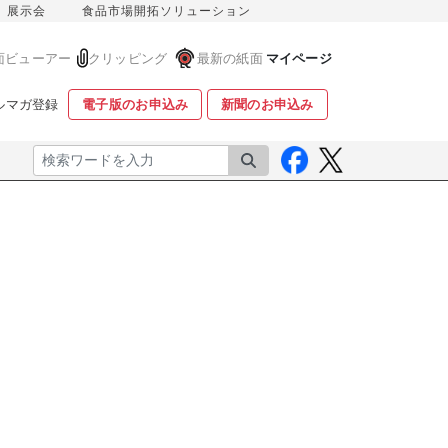
展示会
食品市場開拓ソリューション
面ビューアー
クリッピング
最新の紙面
マイページ
ルマガ登録
電子版のお申込み
新聞のお申込み
検索