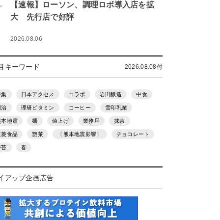
.
【速報】ローソン、調理ロボ導入店を拡
大 先行店で好評
2026.08.06
目キーワード
2026.08.08付
特集
日本アクセス
コラボ
岩田醸造
中食
明治
理研ビタミン
コーヒー
雪印乳業
熊本地震
麺
値上げ
業務用
抹茶
三菱食品
惣菜
〔熊本地震影響〕
チョコレート
海苔
春
イアップ企画広告