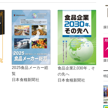
媒
媒
2025食品メーカー総
食品企業2,030年，そ
覧
の先へ
特
日本食糧新聞社
日本食糧新聞社