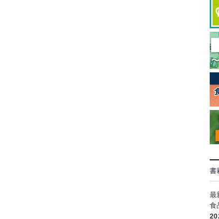
書
最
食
2