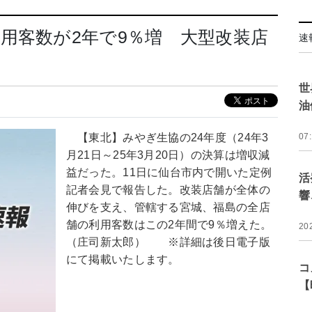
用客数が2年で9％増 大型改装店
速
世
油
【東北】みやぎ生協の24年度（24年3
07
月21日～25年3月20日）の決算は増収減
益だった。11日に仙台市内で開いた定例
活
記者会見で報告した。改装店舗が全体の
響
伸びを支え、管轄する宮城、福島の全店
舗の利用客数はこの2年間で9％増えた。
20
（庄司新太郎） ※詳細は後日電子版
にて掲載いたします。
コ
【