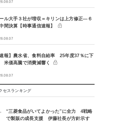
26.08.07
ール大手３社が増収＝キリンは上方修正―６
中間決算【時事通信速報】
26.08.07
速報】農水省、食料自給率 25年度37％に下
 米価高騰で消費減響く
26.08.07
クセスランキング
.
“三菱食品がいてよかった”に全力 4戦略
で製販の成長支援 伊藤社長が方針示す