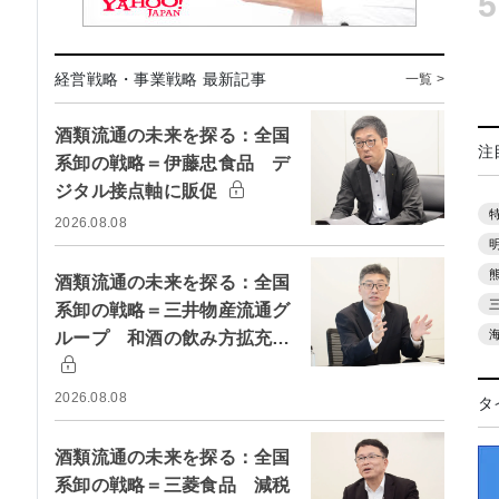
5
経営戦略・事業戦略 最新記事
一覧 >
酒類流通の未来を探る：全国
注
系卸の戦略＝伊藤忠食品 デ
ジタル接点軸に販促
2026.08.08
酒類流通の未来を探る：全国
系卸の戦略＝三井物産流通グ
ループ 和酒の飲み方拡充…
2026.08.08
タ
酒類流通の未来を探る：全国
系卸の戦略＝三菱食品 減税